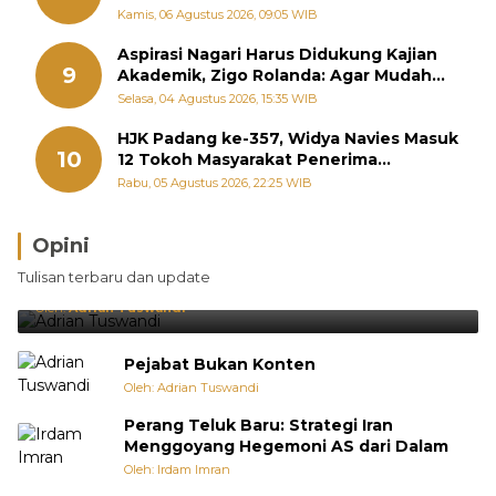
September
Kamis, 06 Agustus 2026, 09:05 WIB
Aspirasi Nagari Harus Didukung Kajian
9
Akademik, Zigo Rolanda: Agar Mudah
Diperjuangkan di Kementerian
Selasa, 04 Agustus 2026, 15:35 WIB
HJK Padang ke-357, Widya Navies Masuk
10
12 Tokoh Masyarakat Penerima
Penghargaan Pemko Padang
Rabu, 05 Agustus 2026, 22:25 WIB
Opini
Brasil Lebih Diunggulkan, tetapi Jepang Selalu
Tulisan terbaru dan update
Punya Cara Membuat Kejutan
Oleh:
Adrian Tuswandi
Pejabat Bukan Konten
Oleh: Adrian Tuswandi
Perang Teluk Baru: Strategi Iran
Menggoyang Hegemoni AS dari Dalam
Oleh: Irdam Imran