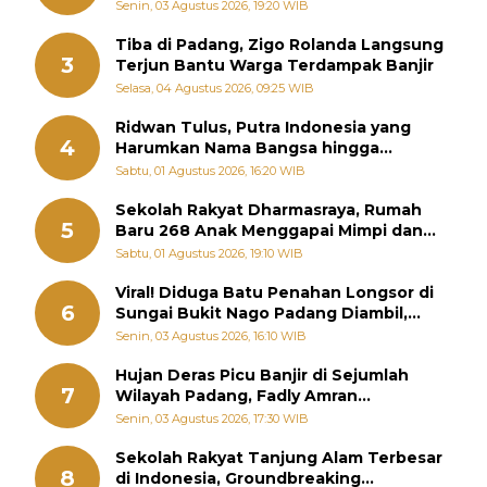
Sebenarnya
Senin, 03 Agustus 2026, 19:20 WIB
Tiba di Padang, Zigo Rolanda Langsung
3
Terjun Bantu Warga Terdampak Banjir
Selasa, 04 Agustus 2026, 09:25 WIB
Ridwan Tulus, Putra Indonesia yang
4
Harumkan Nama Bangsa hingga
Diabadikan dalam Buku Jepang
Sabtu, 01 Agustus 2026, 16:20 WIB
Sekolah Rakyat Dharmasraya, Rumah
5
Baru 268 Anak Menggapai Mimpi dan
Memutus Rantai Kemiskinan
Sabtu, 01 Agustus 2026, 19:10 WIB
Viral! Diduga Batu Penahan Longsor di
6
Sungai Bukit Nago Padang Diambil,
Warga Khawatir Bencana Terulang
Senin, 03 Agustus 2026, 16:10 WIB
Hujan Deras Picu Banjir di Sejumlah
7
Wilayah Padang, Fadly Amran
Perintahkan OPD Siaga
Senin, 03 Agustus 2026, 17:30 WIB
Sekolah Rakyat Tanjung Alam Terbesar
8
di Indonesia, Groundbreaking