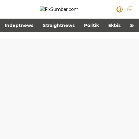
Indeptnews
Straightnews
Politik
Ekbis
Sos