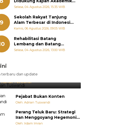
8
Didukung Kajian Akademik,
Zigo Rolanda: Agar Mudah
Selasa, 04 Agustus 2026, 15:35 WIB
Diperjuangkan di
Kementerian
Sekolah Rakyat Tanjung
9
Alam Terbesar di Indonesia,
Groundbreaking September
Kamis, 06 Agustus 2026, 09:05 WIB
Rehabilitasi Batang
10
Lembang dan Batang
Gawan Segera Dimulai, Zigo
Selasa, 04 Agustus 2026, 13:00 WIB
Rolanda Pastikan Proyek
Berjalan
ini
sil Lebih Diunggulkan, tetapi
n terbaru dan update
pang Selalu Punya Cara Membuat
jutan
:
Adrian Tuswandi
Pejabat Bukan Konten
Oleh: Adrian Tuswandi
Perang Teluk Baru: Strategi
Iran Menggoyang Hegemoni
AS dari Dalam
Oleh: Irdam Imran