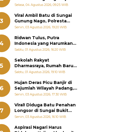
Bantu Warga Terdampak
Selasa, 04 Agustus 2026, 09:25 WIB
Banjir
Viral Ambil Batu di Sungai
3
Gunung Nago, Polresta
Padang Ungkap Fakta
Senin, 03 Agustus 2026, 19:20 WIB
Sebenarnya
Ridwan Tulus, Putra
4
Indonesia yang Harumkan
Nama Bangsa hingga
Sabtu, 01 Agustus 2026, 16:20 WIB
Diabadikan dalam Buku
Jepang
Sekolah Rakyat
5
Dharmasraya, Rumah Baru
268 Anak Menggapai Mimpi
Sabtu, 01 Agustus 2026, 19:10 WIB
dan Memutus Rantai
Kemiskinan
Hujan Deras Picu Banjir di
6
Sejumlah Wilayah Padang,
Fadly Amran Perintahkan
Senin, 03 Agustus 2026, 17:30 WIB
OPD Siaga
Viral! Diduga Batu Penahan
7
Longsor di Sungai Bukit
Nago Padang Diambil, Warga
Senin, 03 Agustus 2026, 16:10 WIB
Khawatir Bencana Terulang
Aspirasi Nagari Harus