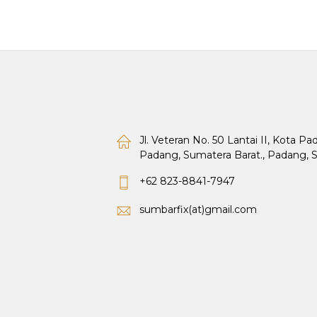
Jl. Veteran No. 50 Lantai II, Kota P
Padang, Sumatera Barat., Padang, 
+62 823-8841-7947
sumbarfix(at)gmail.com