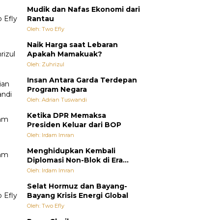
Mudik dan Nafas Ekonomi dari
Rantau
Oleh: Two Efly
Naik Harga saat Lebaran
Apakah Mamakuak?
Oleh: Zuhrizul
Insan Antara Garda Terdepan
Program Negara
Oleh: Adrian Tuswandi
Ketika DPR Memaksa
Presiden Keluar dari BOP
Oleh: Irdam Imran
Menghidupkan Kembali
Diplomasi Non-Blok di Era
Multipolar
Oleh: Irdam Imran
Selat Hormuz dan Bayang-
Bayang Krisis Energi Global
Oleh: Two Efly