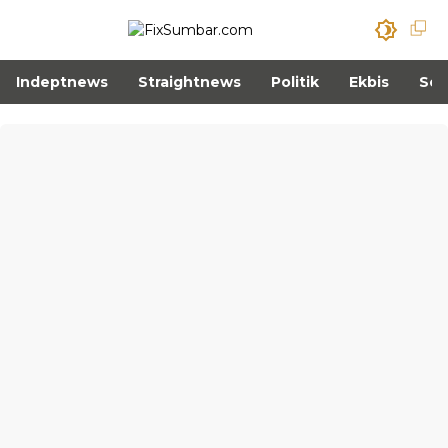
Indeptnews
Straightnews
Politik
Ekbis
Sos