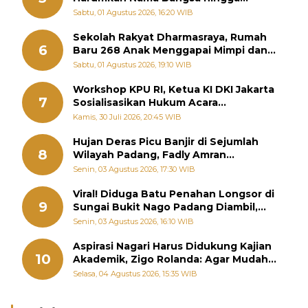
Diabadikan dalam Buku Jepang
Sabtu, 01 Agustus 2026, 16:20 WIB
Sekolah Rakyat Dharmasraya, Rumah
6
Baru 268 Anak Menggapai Mimpi dan
Memutus Rantai Kemiskinan
Sabtu, 01 Agustus 2026, 19:10 WIB
Workshop KPU RI, Ketua KI DKI Jakarta
7
Sosialisasikan Hukum Acara
Penyelesaian Sengketa Informasi Publik
Kamis, 30 Juli 2026, 20:45 WIB
Hujan Deras Picu Banjir di Sejumlah
8
Wilayah Padang, Fadly Amran
Perintahkan OPD Siaga
Senin, 03 Agustus 2026, 17:30 WIB
Viral! Diduga Batu Penahan Longsor di
9
Sungai Bukit Nago Padang Diambil,
Warga Khawatir Bencana Terulang
Senin, 03 Agustus 2026, 16:10 WIB
Aspirasi Nagari Harus Didukung Kajian
10
Akademik, Zigo Rolanda: Agar Mudah
Diperjuangkan di Kementerian
Selasa, 04 Agustus 2026, 15:35 WIB