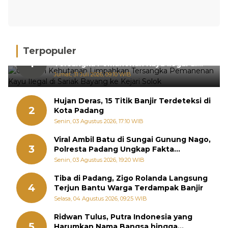
Terpopuler
Gakkum Kehutanan Limpahkan
1
Tersangka Pemanenan Kayu Ilegal di
Sariak Bayang ke Kejari Solok
Jumat, 31 Juli 2026, 09:10 WIB
Hujan Deras, 15 Titik Banjir Terdeteksi di
2
Kota Padang
Senin, 03 Agustus 2026, 17:10 WIB
Viral Ambil Batu di Sungai Gunung Nago,
3
Polresta Padang Ungkap Fakta
Sebenarnya
Senin, 03 Agustus 2026, 19:20 WIB
Tiba di Padang, Zigo Rolanda Langsung
4
Terjun Bantu Warga Terdampak Banjir
Selasa, 04 Agustus 2026, 09:25 WIB
Ridwan Tulus, Putra Indonesia yang
5
Harumkan Nama Bangsa hingga