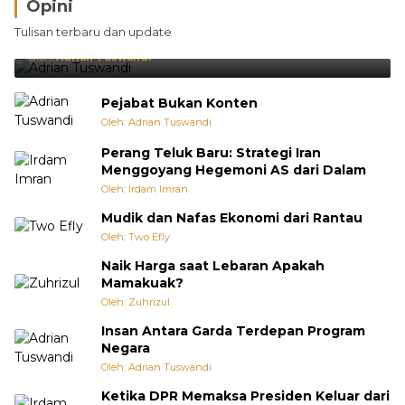
Opini
Brasil Lebih Diunggulkan, tetapi Jepang Selalu
Tulisan terbaru dan update
Punya Cara Membuat Kejutan
Oleh:
Adrian Tuswandi
Pejabat Bukan Konten
Oleh: Adrian Tuswandi
Perang Teluk Baru: Strategi Iran
Menggoyang Hegemoni AS dari Dalam
Oleh: Irdam Imran
Mudik dan Nafas Ekonomi dari Rantau
Oleh: Two Efly
Naik Harga saat Lebaran Apakah
Mamakuak?
Oleh: Zuhrizul
Insan Antara Garda Terdepan Program
Negara
Oleh: Adrian Tuswandi
Ketika DPR Memaksa Presiden Keluar dari