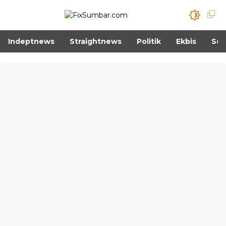
Indeptnews
Straightnews
Politik
Ekbis
Sos