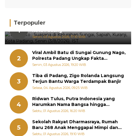
Terpopuler
Hujan Deras, 15 Titik Banjir Terdeteksi di
1
Kota Padang
Senin, 03 Agustus 2026, 17:10 WIB
Viral Ambil Batu di Sungai Gunung Nago,
2
Polresta Padang Ungkap Fakta
Sebenarnya
Senin, 03 Agustus 2026, 19:20 WIB
Tiba di Padang, Zigo Rolanda Langsung
3
Terjun Bantu Warga Terdampak Banjir
Selasa, 04 Agustus 2026, 09:25 WIB
Ridwan Tulus, Putra Indonesia yang
4
Harumkan Nama Bangsa hingga
Diabadikan dalam Buku Jepang
Sabtu, 01 Agustus 2026, 16:20 WIB
Sekolah Rakyat Dharmasraya, Rumah
5
Baru 268 Anak Menggapai Mimpi dan
Memutus Rantai Kemiskinan
Sabtu, 01 Agustus 2026, 19:10 WIB