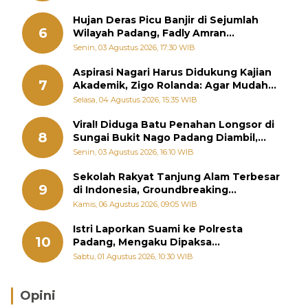
Hujan Deras Picu Banjir di Sejumlah
6
Wilayah Padang, Fadly Amran
Perintahkan OPD Siaga
Senin, 03 Agustus 2026, 17:30 WIB
Aspirasi Nagari Harus Didukung Kajian
7
Akademik, Zigo Rolanda: Agar Mudah
Diperjuangkan di Kementerian
Selasa, 04 Agustus 2026, 15:35 WIB
Viral! Diduga Batu Penahan Longsor di
8
Sungai Bukit Nago Padang Diambil,
Warga Khawatir Bencana Terulang
Senin, 03 Agustus 2026, 16:10 WIB
Sekolah Rakyat Tanjung Alam Terbesar
9
di Indonesia, Groundbreaking
September
Kamis, 06 Agustus 2026, 09:05 WIB
Istri Laporkan Suami ke Polresta
10
Padang, Mengaku Dipaksa
Berhubungan dengan Pria Lain
Sabtu, 01 Agustus 2026, 10:30 WIB
Opini
Brasil Lebih Diunggulkan, tetapi Jepang Selalu