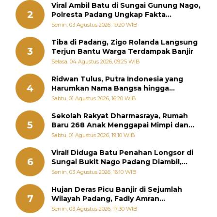
Viral Ambil Batu di Sungai Gunung Nago,
2
Polresta Padang Ungkap Fakta
Sebenarnya
Senin, 03 Agustus 2026, 19:20 WIB
Tiba di Padang, Zigo Rolanda Langsung
3
Terjun Bantu Warga Terdampak Banjir
Selasa, 04 Agustus 2026, 09:25 WIB
Ridwan Tulus, Putra Indonesia yang
4
Harumkan Nama Bangsa hingga
Diabadikan dalam Buku Jepang
Sabtu, 01 Agustus 2026, 16:20 WIB
Sekolah Rakyat Dharmasraya, Rumah
5
Baru 268 Anak Menggapai Mimpi dan
Memutus Rantai Kemiskinan
Sabtu, 01 Agustus 2026, 19:10 WIB
Viral! Diduga Batu Penahan Longsor di
6
Sungai Bukit Nago Padang Diambil,
Warga Khawatir Bencana Terulang
Senin, 03 Agustus 2026, 16:10 WIB
Hujan Deras Picu Banjir di Sejumlah
7
Wilayah Padang, Fadly Amran
Perintahkan OPD Siaga
Senin, 03 Agustus 2026, 17:30 WIB