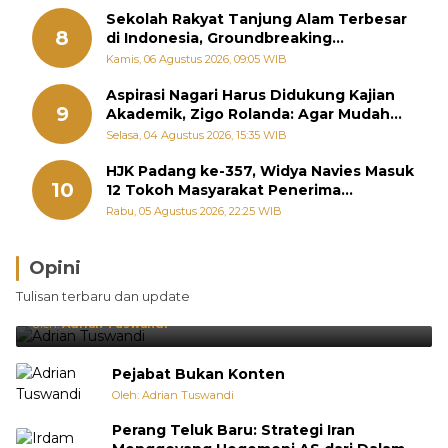
Sekolah Rakyat Tanjung Alam Terbesar
8
di Indonesia, Groundbreaking
September
Kamis, 06 Agustus 2026, 09:05 WIB
Aspirasi Nagari Harus Didukung Kajian
9
Akademik, Zigo Rolanda: Agar Mudah
Diperjuangkan di Kementerian
Selasa, 04 Agustus 2026, 15:35 WIB
HJK Padang ke-357, Widya Navies Masuk
10
12 Tokoh Masyarakat Penerima
Penghargaan Pemko Padang
Rabu, 05 Agustus 2026, 22:25 WIB
Opini
Brasil Lebih Diunggulkan, tetapi Jepang Selalu
Tulisan terbaru dan update
Punya Cara Membuat Kejutan
Oleh:
Adrian Tuswandi
Pejabat Bukan Konten
Oleh: Adrian Tuswandi
Perang Teluk Baru: Strategi Iran