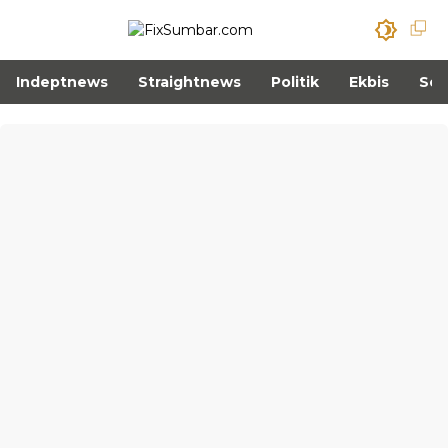
Indeptnews
Straightnews
Politik
Ekbis
Sos