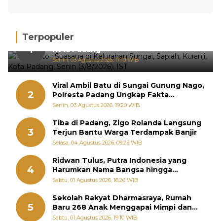
Terpopuler
Hujan Deras, 15 Titik Banjir Terdeteksi di
1
Kota Padang
Senin, 03 Agustus 2026, 17:10 WIB
Viral Ambil Batu di Sungai Gunung Nago,
2
Polresta Padang Ungkap Fakta
Sebenarnya
Senin, 03 Agustus 2026, 19:20 WIB
Tiba di Padang, Zigo Rolanda Langsung
3
Terjun Bantu Warga Terdampak Banjir
Selasa, 04 Agustus 2026, 09:25 WIB
Ridwan Tulus, Putra Indonesia yang
4
Harumkan Nama Bangsa hingga
Diabadikan dalam Buku Jepang
Sabtu, 01 Agustus 2026, 16:20 WIB
Sekolah Rakyat Dharmasraya, Rumah
5
Baru 268 Anak Menggapai Mimpi dan
Memutus Rantai Kemiskinan
Sabtu, 01 Agustus 2026, 19:10 WIB