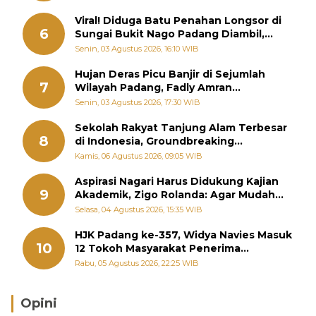
Viral! Diduga Batu Penahan Longsor di
6
Sungai Bukit Nago Padang Diambil,
Warga Khawatir Bencana Terulang
Senin, 03 Agustus 2026, 16:10 WIB
Hujan Deras Picu Banjir di Sejumlah
7
Wilayah Padang, Fadly Amran
Perintahkan OPD Siaga
Senin, 03 Agustus 2026, 17:30 WIB
Sekolah Rakyat Tanjung Alam Terbesar
8
di Indonesia, Groundbreaking
September
Kamis, 06 Agustus 2026, 09:05 WIB
Aspirasi Nagari Harus Didukung Kajian
9
Akademik, Zigo Rolanda: Agar Mudah
Diperjuangkan di Kementerian
Selasa, 04 Agustus 2026, 15:35 WIB
HJK Padang ke-357, Widya Navies Masuk
10
12 Tokoh Masyarakat Penerima
Penghargaan Pemko Padang
Rabu, 05 Agustus 2026, 22:25 WIB
Opini
Brasil Lebih Diunggulkan, tetapi Jepang Selalu