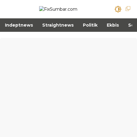
Indeptnews
Straightnews
Politik
Ekbis
Sos