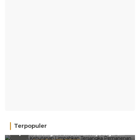
Terpopuler
Gakkum Kehutanan Limpahkan
1
Tersangka Pemanenan Kayu Ilegal di
Sariak Bayang ke Kejari Solok