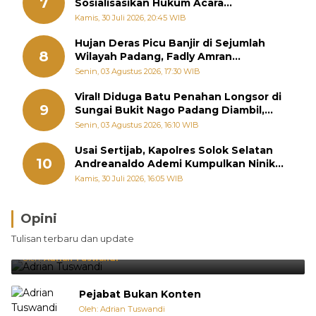
7
Sosialisasikan Hukum Acara
Penyelesaian Sengketa Informasi Publik
Kamis, 30 Juli 2026, 20:45 WIB
Hujan Deras Picu Banjir di Sejumlah
8
Wilayah Padang, Fadly Amran
Perintahkan OPD Siaga
Senin, 03 Agustus 2026, 17:30 WIB
Viral! Diduga Batu Penahan Longsor di
9
Sungai Bukit Nago Padang Diambil,
Warga Khawatir Bencana Terulang
Senin, 03 Agustus 2026, 16:10 WIB
Usai Sertijab, Kapolres Solok Selatan
10
Andreanaldo Ademi Kumpulkan Ninik
Mamak Bahas Kamtibmas dan Judi
Kamis, 30 Juli 2026, 16:05 WIB
Online
Opini
Brasil Lebih Diunggulkan, tetapi Jepang Selalu
Tulisan terbaru dan update
Punya Cara Membuat Kejutan
Oleh:
Adrian Tuswandi
Pejabat Bukan Konten
Oleh: Adrian Tuswandi