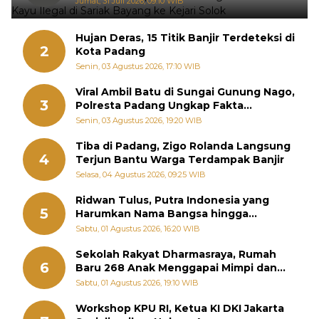
Jumat, 31 Juli 2026, 09:10 WIB
Hujan Deras, 15 Titik Banjir Terdeteksi di
2
Kota Padang
Senin, 03 Agustus 2026, 17:10 WIB
Viral Ambil Batu di Sungai Gunung Nago,
3
Polresta Padang Ungkap Fakta
Sebenarnya
Senin, 03 Agustus 2026, 19:20 WIB
Tiba di Padang, Zigo Rolanda Langsung
4
Terjun Bantu Warga Terdampak Banjir
Selasa, 04 Agustus 2026, 09:25 WIB
Ridwan Tulus, Putra Indonesia yang
5
Harumkan Nama Bangsa hingga
Diabadikan dalam Buku Jepang
Sabtu, 01 Agustus 2026, 16:20 WIB
Sekolah Rakyat Dharmasraya, Rumah
6
Baru 268 Anak Menggapai Mimpi dan
Memutus Rantai Kemiskinan
Sabtu, 01 Agustus 2026, 19:10 WIB
Workshop KPU RI, Ketua KI DKI Jakarta