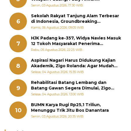
Perintahkan OPD Siaga
Senin, 03 Agustus 2026, 17:30 WIB
Sekolah Rakyat Tanjung Alam Terbesar
6
di Indonesia, Groundbreaking
September
Kamis, 06 Agustus 2026, 09:05 WIB
HJK Padang ke-357, Widya Navies Masuk
7
12 Tokoh Masyarakat Penerima
Penghargaan Pemko Padang
Rabu, 05 Agustus 2026, 22:25 WIB
Aspirasi Nagari Harus Didukung Kajian
8
Akademik, Zigo Rolanda: Agar Mudah
Diperjuangkan di Kementerian
Selasa, 04 Agustus 2026, 15:35 WIB
Rehabilitasi Batang Lembang dan
9
Batang Gawan Segera Dimulai, Zigo
Rolanda Pastikan Proyek Berjalan
Selasa, 04 Agustus 2026, 13:00 WIB
BUMN Karya Rugi Rp25,1 Triliun,
10
Menunggu Trik Jitu Bos Danantara
Senin, 03 Agustus 2026, 20:35 WIB