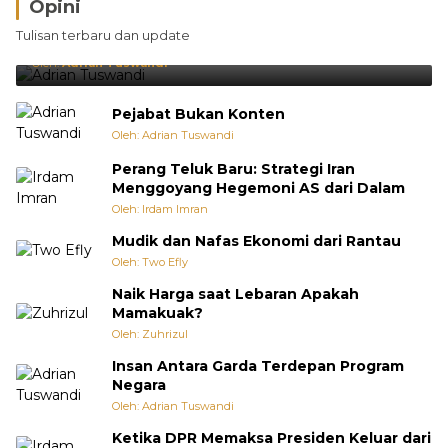
Opini
Brasil Lebih Diunggulkan, tetapi Jepang Selalu
Tulisan terbaru dan update
Punya Cara Membuat Kejutan
Oleh:
Adrian Tuswandi
Pejabat Bukan Konten
Oleh: Adrian Tuswandi
Perang Teluk Baru: Strategi Iran
Menggoyang Hegemoni AS dari Dalam
Oleh: Irdam Imran
Mudik dan Nafas Ekonomi dari Rantau
Oleh: Two Efly
Naik Harga saat Lebaran Apakah
Mamakuak?
Oleh: Zuhrizul
Insan Antara Garda Terdepan Program
Negara
Oleh: Adrian Tuswandi
Ketika DPR Memaksa Presiden Keluar dari