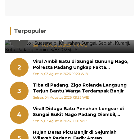
Terpopuler
Hujan Deras, 15 Titik Banjir Terdeteksi di
1
Kota Padang
Senin, 03 Agustus 2026, 17:10 WIB
Viral Ambil Batu di Sungai Gunung Nago,
2
Polresta Padang Ungkap Fakta
Sebenarnya
Senin, 03 Agustus 2026, 19:20 WIB
Tiba di Padang, Zigo Rolanda Langsung
3
Terjun Bantu Warga Terdampak Banjir
Selasa, 04 Agustus 2026, 09:25 WIB
Viral! Diduga Batu Penahan Longsor di
4
Sungai Bukit Nago Padang Diambil,
Warga Khawatir Bencana Terulang
Senin, 03 Agustus 2026, 16:10 WIB
Hujan Deras Picu Banjir di Sejumlah
5
Wilayah Padang, Fadly Amran