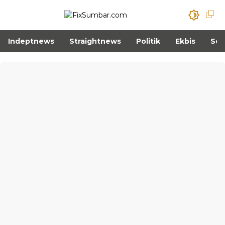
Indeptnews
Straightnews
Politik
Ekbis
Sos