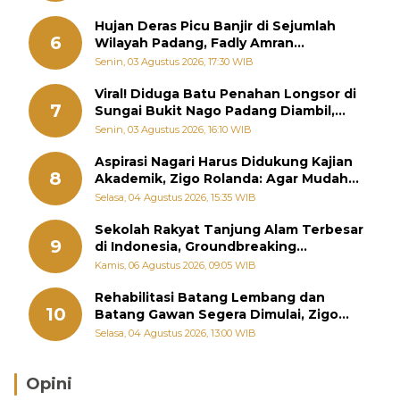
Hujan Deras Picu Banjir di Sejumlah
6
Wilayah Padang, Fadly Amran
Perintahkan OPD Siaga
Senin, 03 Agustus 2026, 17:30 WIB
Viral! Diduga Batu Penahan Longsor di
7
Sungai Bukit Nago Padang Diambil,
Warga Khawatir Bencana Terulang
Senin, 03 Agustus 2026, 16:10 WIB
Aspirasi Nagari Harus Didukung Kajian
8
Akademik, Zigo Rolanda: Agar Mudah
Diperjuangkan di Kementerian
Selasa, 04 Agustus 2026, 15:35 WIB
Sekolah Rakyat Tanjung Alam Terbesar
9
di Indonesia, Groundbreaking
September
Kamis, 06 Agustus 2026, 09:05 WIB
Rehabilitasi Batang Lembang dan
10
Batang Gawan Segera Dimulai, Zigo
Rolanda Pastikan Proyek Berjalan
Selasa, 04 Agustus 2026, 13:00 WIB
Opini
Brasil Lebih Diunggulkan, tetapi Jepang Selalu