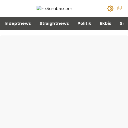
Indeptnews
Straightnews
Politik
Ekbis
Sos