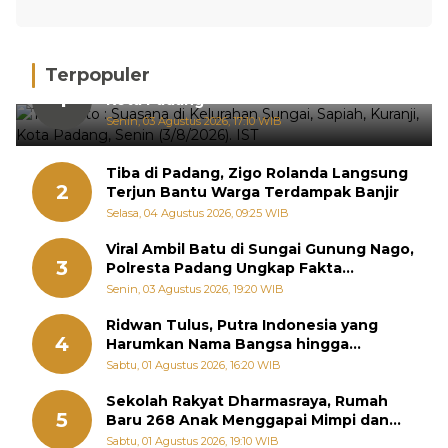
Terpopuler
Hujan Deras, 15 Titik Banjir Terdeteksi di
1
Kota Padang
Senin, 03 Agustus 2026, 17:10 WIB
Tiba di Padang, Zigo Rolanda Langsung
2
Terjun Bantu Warga Terdampak Banjir
Selasa, 04 Agustus 2026, 09:25 WIB
Viral Ambil Batu di Sungai Gunung Nago,
3
Polresta Padang Ungkap Fakta
Sebenarnya
Senin, 03 Agustus 2026, 19:20 WIB
Ridwan Tulus, Putra Indonesia yang
4
Harumkan Nama Bangsa hingga
Diabadikan dalam Buku Jepang
Sabtu, 01 Agustus 2026, 16:20 WIB
Sekolah Rakyat Dharmasraya, Rumah
5
Baru 268 Anak Menggapai Mimpi dan
Memutus Rantai Kemiskinan
Sabtu, 01 Agustus 2026, 19:10 WIB