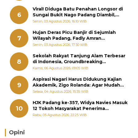
Viral! Diduga Batu Penahan Longsor di
6
Sungai Bukit Nago Padang Diambil,
Warga Khawatir Bencana Terulang
Senin, 03 Agustus 2026, 16:10 WIB
Hujan Deras Picu Banjir di Sejumlah
7
Wilayah Padang, Fadly Amran
Perintahkan OPD Siaga
Senin, 03 Agustus 2026, 17:30 WIB
Sekolah Rakyat Tanjung Alam Terbesar
8
di Indonesia, Groundbreaking
September
Kamis, 06 Agustus 2026, 09:05 WIB
Aspirasi Nagari Harus Didukung Kajian
9
Akademik, Zigo Rolanda: Agar Mudah
Diperjuangkan di Kementerian
Selasa, 04 Agustus 2026, 15:35 WIB
HJK Padang ke-357, Widya Navies Masuk
10
12 Tokoh Masyarakat Penerima
Penghargaan Pemko Padang
Rabu, 05 Agustus 2026, 22:25 WIB
Opini
Brasil Lebih Diunggulkan, tetapi Jepang Selalu