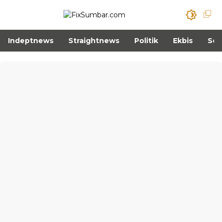
Indeptnews
Straightnews
Politik
Ekbis
Sos