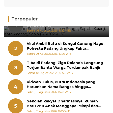
Terpopuler
Hujan Deras, 15 Titik Banjir Terdeteksi di
1
Kota Padang
Senin, 03 Agustus 2026, 17:10 WIB
Viral Ambil Batu di Sungai Gunung Nago,
2
Polresta Padang Ungkap Fakta
Sebenarnya
Senin, 03 Agustus 2026, 19:20 WIB
Tiba di Padang, Zigo Rolanda Langsung
3
Terjun Bantu Warga Terdampak Banjir
Selasa, 04 Agustus 2026, 09:25 WIB
Ridwan Tulus, Putra Indonesia yang
4
Harumkan Nama Bangsa hingga
Diabadikan dalam Buku Jepang
Sabtu, 01 Agustus 2026, 16:20 WIB
Sekolah Rakyat Dharmasraya, Rumah
5
Baru 268 Anak Menggapai Mimpi dan
Memutus Rantai Kemiskinan
Sabtu, 01 Agustus 2026, 19:10 WIB