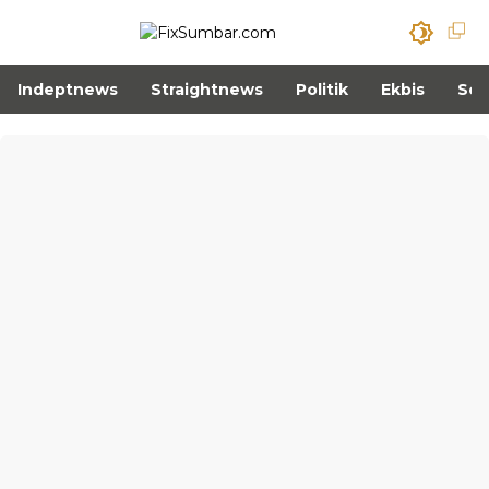
Indeptnews
Straightnews
Politik
Ekbis
Sos