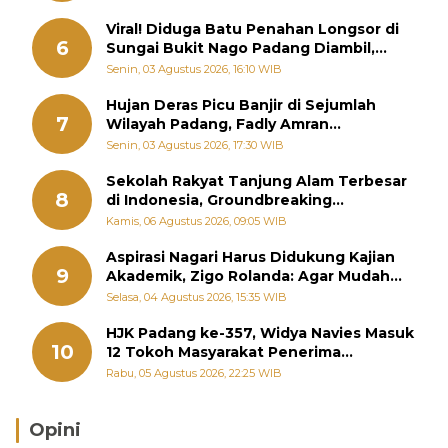
Viral! Diduga Batu Penahan Longsor di
6
Sungai Bukit Nago Padang Diambil,
Warga Khawatir Bencana Terulang
Senin, 03 Agustus 2026, 16:10 WIB
Hujan Deras Picu Banjir di Sejumlah
7
Wilayah Padang, Fadly Amran
Perintahkan OPD Siaga
Senin, 03 Agustus 2026, 17:30 WIB
Sekolah Rakyat Tanjung Alam Terbesar
8
di Indonesia, Groundbreaking
September
Kamis, 06 Agustus 2026, 09:05 WIB
Aspirasi Nagari Harus Didukung Kajian
9
Akademik, Zigo Rolanda: Agar Mudah
Diperjuangkan di Kementerian
Selasa, 04 Agustus 2026, 15:35 WIB
HJK Padang ke-357, Widya Navies Masuk
10
12 Tokoh Masyarakat Penerima
Penghargaan Pemko Padang
Rabu, 05 Agustus 2026, 22:25 WIB
Opini
Brasil Lebih Diunggulkan, tetapi Jepang Selalu