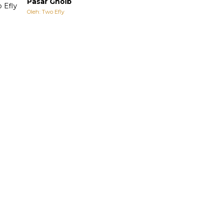
Pasar Ghoib
Oleh: Two Efly