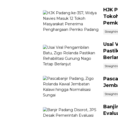
HJK P
Tokoh
Pemk
Straight
Usai 
Pasti
Berla
Straight
Pasca
Jemba
Straight
Banji
Evalu