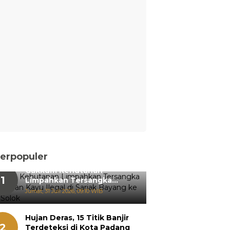
erpopuler
Gakkum Kehutanan
1
Limpahkan Tersangka
Pemanenan Kayu Ilegal di
Jumat, 31 Juli 2026, 09:10 WIB
Sariak Bayang ke Kejari
Solok
Hujan Deras, 15 Titik Banjir
2
Terdeteksi di Kota Padang