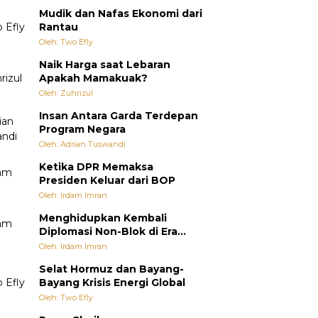
Mudik dan Nafas Ekonomi dari
Rantau
Oleh: Two Efly
Naik Harga saat Lebaran
Apakah Mamakuak?
Oleh: Zuhrizul
Insan Antara Garda Terdepan
Program Negara
Oleh: Adrian Tuswandi
Ketika DPR Memaksa
Presiden Keluar dari BOP
Oleh: Irdam Imran
Menghidupkan Kembali
Diplomasi Non-Blok di Era
Multipolar
Oleh: Irdam Imran
Selat Hormuz dan Bayang-
Bayang Krisis Energi Global
Oleh: Two Efly