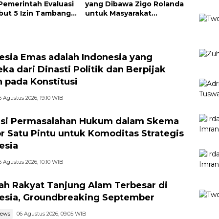
Pemerintah Evaluasi
yang Dibawa Zigo Rolanda
but 5 Izin Tambang
untuk Masyarakat
 Sungai
Kabupaten Solok
esia Emas adalah Indonesia yang
ka dari Dinasti Politik dan Berpijak
 pada Konstitusi
6 Agustus 2026, 19:10 WIB
si Permasalahan Hukum dalam Skema
r Satu Pintu untuk Komoditas Strategis
esia
6 Agustus 2026, 10:10 WIB
ah Rakyat Tanjung Alam Terbesar di
esia, Groundbreaking September
news
06 Agustus 2026, 09:05 WIB