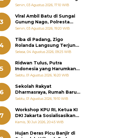
Senin, 03 Agustus 2026, 17:10 WIB
Viral Ambil Batu di Sungai
3
Gunung Nago, Polresta
Padang Ungkap Fakta
Senin, 03 Agustus 2026, 19:20 WIB
Sebenarnya
Tiba di Padang, Zigo
4
Rolanda Langsung Terjun
Bantu Warga Terdampak
Selasa, 04 Agustus 2026, 09:25 WIB
Banjir
Ridwan Tulus, Putra
5
Indonesia yang Harumkan
Nama Bangsa hingga
Sabtu, 01 Agustus 2026, 16:20 WIB
Diabadikan dalam Buku
Jepang
Sekolah Rakyat
6
Dharmasraya, Rumah Baru
268 Anak Menggapai Mimpi
Sabtu, 01 Agustus 2026, 19:10 WIB
dan Memutus Rantai
Kemiskinan
Workshop KPU RI, Ketua KI
7
DKI Jakarta Sosialisasikan
Hukum Acara Penyelesaian
Kamis, 30 Juli 2026, 20:45 WIB
Sengketa Informasi Publik
Hujan Deras Picu Banjir di