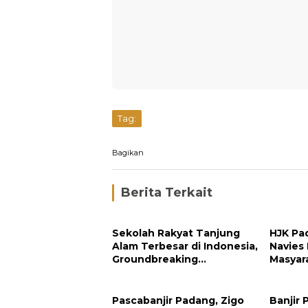
Tag:
Bagikan
Berita Terkait
Sekolah Rakyat Tanjung
HJK Pa
Alam Terbesar di Indonesia,
Navies
Groundbreaking
Masyar
September
Pengh
Padan
Pascabanjir Padang, Zigo
Banjir 