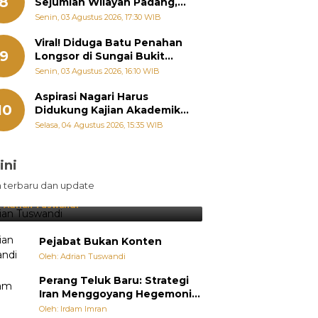
8
Sejumlah Wilayah Padang,
Fadly Amran Perintahkan
Senin, 03 Agustus 2026, 17:30 WIB
OPD Siaga
Viral! Diduga Batu Penahan
9
Longsor di Sungai Bukit
Nago Padang Diambil, Warga
Senin, 03 Agustus 2026, 16:10 WIB
Khawatir Bencana Terulang
Aspirasi Nagari Harus
10
Didukung Kajian Akademik,
Zigo Rolanda: Agar Mudah
Selasa, 04 Agustus 2026, 15:35 WIB
Diperjuangkan di
Kementerian
ini
sil Lebih Diunggulkan, tetapi
n terbaru dan update
pang Selalu Punya Cara Membuat
jutan
:
Adrian Tuswandi
Pejabat Bukan Konten
Oleh: Adrian Tuswandi
Perang Teluk Baru: Strategi
Iran Menggoyang Hegemoni
AS dari Dalam
Oleh: Irdam Imran