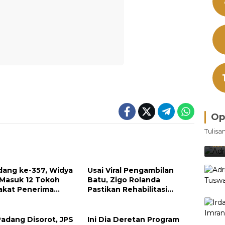
Op
Bra
Tulisa
Je
Ke
Oleh
dang ke-357, Widya
Usai Viral Pengambilan
 Masuk 12 Tokoh
Batu, Zigo Rolanda
akat Penerima
Pastikan Rehabilitasi
argaan Pemko
Gunung Nago Tetap
g
Berlanjut
Padang Disorot, JPS
Ini Dia Deretan Program