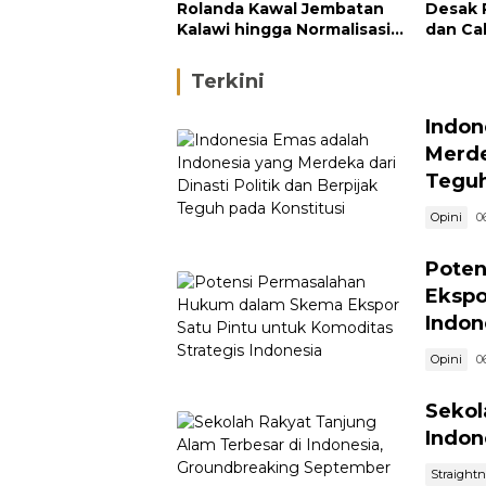
Rolanda Kawal Jembatan
Desak 
Kalawi hingga Normalisasi
dan Ca
Sungai
di Hulu
Terkini
Indon
Merde
Teguh
Opini
0
Poten
Ekspo
Indon
Opini
0
Sekol
Indon
Straight