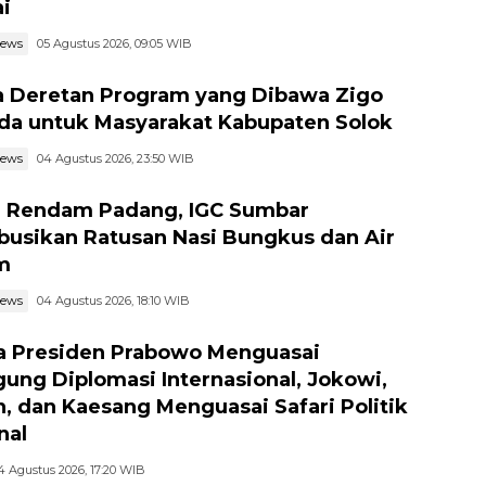
i
news
05 Agustus 2026, 09:05 WIB
ia Deretan Program yang Dibawa Zigo
da untuk Masyarakat Kabupaten Solok
news
04 Agustus 2026, 23:50 WIB
r Rendam Padang, IGC Sumbar
ibusikan Ratusan Nasi Bungkus dan Air
m
news
04 Agustus 2026, 18:10 WIB
a Presiden Prabowo Menguasai
ung Diplomasi Internasional, Jokowi,
n, dan Kaesang Menguasai Safari Politik
nal
4 Agustus 2026, 17:20 WIB