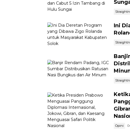
Sunga
Straight
Ini D
Rolan
Straight
Banji
Distr
Minu
Straight
Ketik
Pangg
Gibra
Nasio
Opini
0