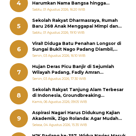
4
Harumkan Nama Bangsa hingga
Diabadikan dalam Buku Jepang
Sabtu, 01 Agustus 2026, 16:20 WIB
Sekolah Rakyat Dharmasraya, Rumah
5
Baru 268 Anak Menggapai Mimpi dan
Memutus Rantai Kemiskinan
Sabtu, 01 Agustus 2026, 19:10 WIB
Viral! Diduga Batu Penahan Longsor di
6
Sungai Bukit Nago Padang Diambil,
Warga Khawatir Bencana Terulang
Senin, 03 Agustus 2026, 16:10 WIB
Hujan Deras Picu Banjir di Sejumlah
7
Wilayah Padang, Fadly Amran
Perintahkan OPD Siaga
Senin, 03 Agustus 2026, 17:30 WIB
Sekolah Rakyat Tanjung Alam Terbesar
8
di Indonesia, Groundbreaking
September
Kamis, 06 Agustus 2026, 09:05 WIB
Aspirasi Nagari Harus Didukung Kajian
9
Akademik, Zigo Rolanda: Agar Mudah
Diperjuangkan di Kementerian
Selasa, 04 Agustus 2026, 15:35 WIB
HJK Padang ke-357, Widya Navies Masuk