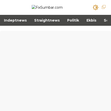
Indeptnews
Straightnews
Politik
Ekbis
Sos