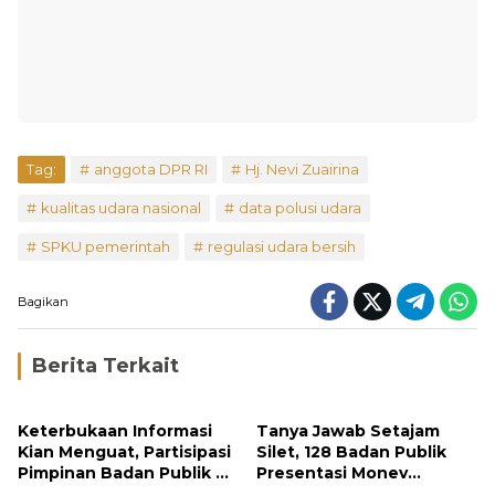
Tag:
anggota DPR RI
Hj. Nevi Zuairina
kualitas udara nasional
data polusi udara
SPKU pemerintah
regulasi udara bersih
Bagikan
Berita Terkait
Keterbukaan Informasi
Tanya Jawab Setajam
Kian Menguat, Partisipasi
Silet, 128 Badan Publik
Pimpinan Badan Publik di
Presentasi Monev
Sumbar Melonjak
Keterbukaan Informasi