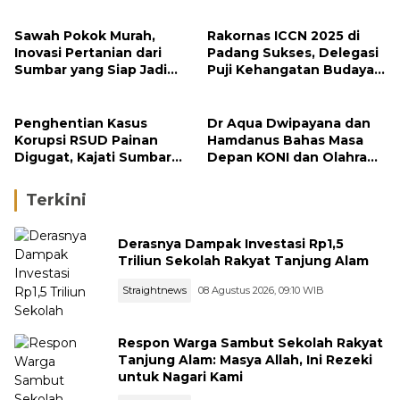
Publik
Sawah Pokok Murah,
Rakornas ICCN 2025 di
Inovasi Pertanian dari
Padang Sukses, Delegasi
Sumbar yang Siap Jadi
Puji Kehangatan Budaya
Kebijakan Nasional
Minangkabau
Penghentian Kasus
Dr Aqua Dwipayana dan
Korupsi RSUD Painan
Hamdanus Bahas Masa
Digugat, Kajati Sumbar
Depan KONI dan Olahraga
Mangkir Sidang
Sumbar
Praperadilan
Terkini
Derasnya Dampak Investasi Rp1,5
Triliun Sekolah Rakyat Tanjung Alam
Straightnews
08 Agustus 2026, 09:10 WIB
Respon Warga Sambut Sekolah Rakyat
Tanjung Alam: Masya Allah, Ini Rezeki
untuk Nagari Kami