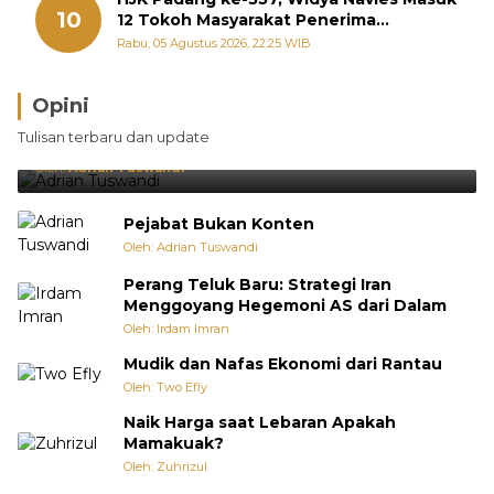
10
12 Tokoh Masyarakat Penerima
Penghargaan Pemko Padang
Rabu, 05 Agustus 2026, 22:25 WIB
Opini
Brasil Lebih Diunggulkan, tetapi Jepang Selalu
Tulisan terbaru dan update
Punya Cara Membuat Kejutan
Oleh:
Adrian Tuswandi
Pejabat Bukan Konten
Oleh: Adrian Tuswandi
Perang Teluk Baru: Strategi Iran
Menggoyang Hegemoni AS dari Dalam
Oleh: Irdam Imran
Mudik dan Nafas Ekonomi dari Rantau
Oleh: Two Efly
Naik Harga saat Lebaran Apakah
Mamakuak?
Oleh: Zuhrizul