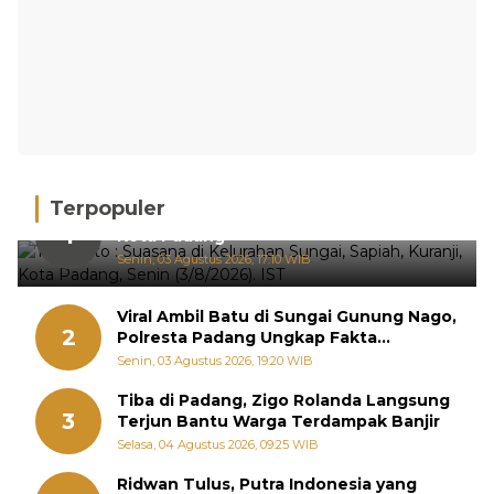
Terpopuler
Hujan Deras, 15 Titik Banjir Terdeteksi di
1
Kota Padang
Senin, 03 Agustus 2026, 17:10 WIB
Viral Ambil Batu di Sungai Gunung Nago,
2
Polresta Padang Ungkap Fakta
Sebenarnya
Senin, 03 Agustus 2026, 19:20 WIB
Tiba di Padang, Zigo Rolanda Langsung
3
Terjun Bantu Warga Terdampak Banjir
Selasa, 04 Agustus 2026, 09:25 WIB
Ridwan Tulus, Putra Indonesia yang