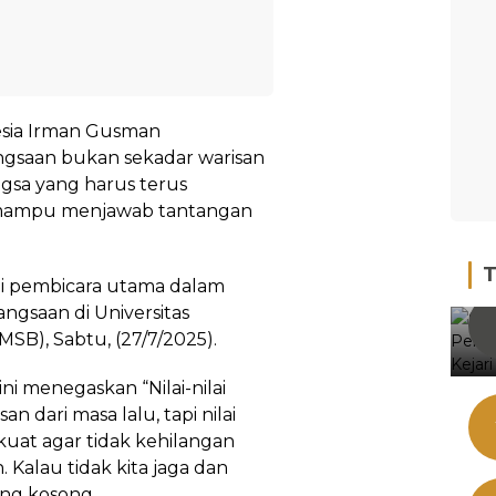
nesia Irman Gusman
ngsaan bukan sekadar warisan
ngsa yang harus terus
n mampu menjawab tantangan
T
di pembicara utama dalam
angsaan di Universitas
B), Sabtu, (27/7/2025).
i menegaskan “Nilai-nilai
 dari masa lalu, tapi nilai
kuat agar tidak kehilangan
Kalau tidak kita jaga dan
ang kosong.