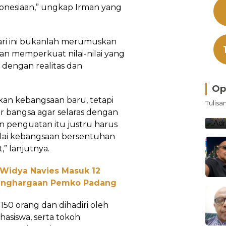
donesiaan,” ungkap Irman yang
ari ini bukanlah merumuskan
n memperkuat nilai-nilai yang
a dengan realitas dan
Op
Bra
akan kebangsaan baru, tetapi
Tulisa
Je
ar bangsa agar selaras dengan
Ke
Oleh
 penguatan itu justru harus
nilai kebangsaan bersentuhan
” lanjutnya.
 Widya Navies Masuk 12
Penghargaan Pemko Padang
 150 orang dan dihadiri oleh
asiswa, serta tokoh