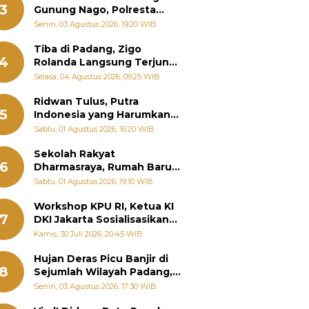
3
Gunung Nago, Polresta
Padang Ungkap Fakta
Senin, 03 Agustus 2026, 19:20 WIB
Sebenarnya
Tiba di Padang, Zigo
4
Rolanda Langsung Terjun
Bantu Warga Terdampak
Selasa, 04 Agustus 2026, 09:25 WIB
Banjir
Ridwan Tulus, Putra
5
Indonesia yang Harumkan
Nama Bangsa hingga
Sabtu, 01 Agustus 2026, 16:20 WIB
Diabadikan dalam Buku
Jepang
Sekolah Rakyat
6
Dharmasraya, Rumah Baru
268 Anak Menggapai Mimpi
Sabtu, 01 Agustus 2026, 19:10 WIB
dan Memutus Rantai
Kemiskinan
Workshop KPU RI, Ketua KI
7
DKI Jakarta Sosialisasikan
Hukum Acara Penyelesaian
Kamis, 30 Juli 2026, 20:45 WIB
Sengketa Informasi Publik
Hujan Deras Picu Banjir di
8
Sejumlah Wilayah Padang,
Fadly Amran Perintahkan
Senin, 03 Agustus 2026, 17:30 WIB
OPD Siaga