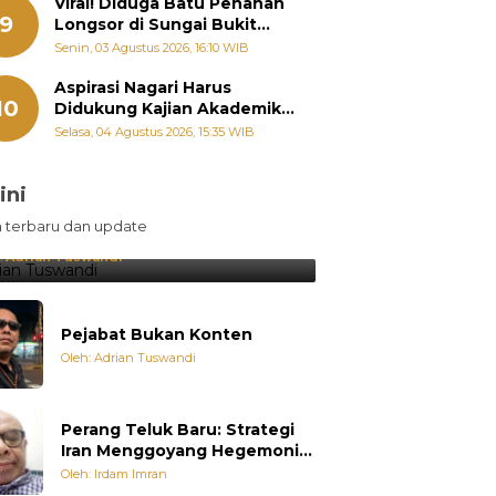
Viral! Diduga Batu Penahan
9
Longsor di Sungai Bukit
Nago Padang Diambil, Warga
Senin, 03 Agustus 2026, 16:10 WIB
Khawatir Bencana Terulang
Aspirasi Nagari Harus
10
Didukung Kajian Akademik,
Zigo Rolanda: Agar Mudah
Selasa, 04 Agustus 2026, 15:35 WIB
Diperjuangkan di
Kementerian
ini
sil Lebih Diunggulkan, tetapi
n terbaru dan update
pang Selalu Punya Cara Membuat
jutan
:
Adrian Tuswandi
Pejabat Bukan Konten
Oleh: Adrian Tuswandi
Perang Teluk Baru: Strategi
Iran Menggoyang Hegemoni
AS dari Dalam
Oleh: Irdam Imran