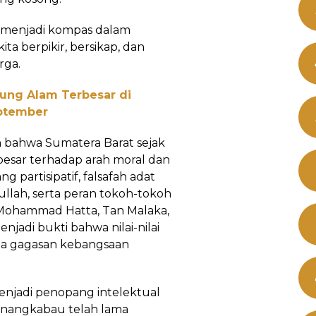
s menjadi kompas dalam
ta berpikir, bersikap, dan
rga.
jung Alam Terbesar di
eptember
 bahwa Sumatera Barat sejak
besar terhadap arah moral dan
g partisipatif, falsafah adat
bullah, serta peran tokoh-tokoh
 Mohammad Hatta, Tan Malaka,
jadi bukti bahwa nilai-nilai
ada gagasan kebangsaan
menjadi penopang intelektual
 Minangkabau telah lama