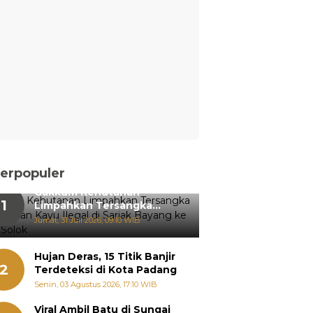
erpopuler
Gakkum Kehutanan
1
Limpahkan Tersangka
Pemanenan Kayu Ilegal di
Jumat, 31 Juli 2026, 09:10 WIB
Sariak Bayang ke Kejari
Solok
Hujan Deras, 15 Titik Banjir
2
Terdeteksi di Kota Padang
Senin, 03 Agustus 2026, 17:10 WIB
Viral Ambil Batu di Sungai