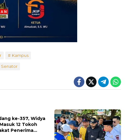
r
Kampus
Senator
dang ke-357, Widya
 Masuk 12 Tokoh
akat Penerima
argaan Pemko