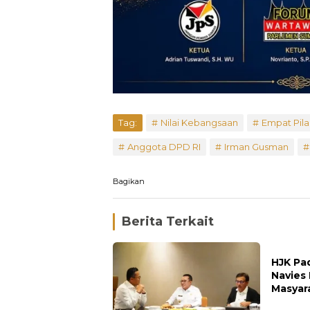
Tag:
Nilai Kebangsaan
Empat Pila
Anggota DPD RI
Irman Gusman
Bagikan
Berita Terkait
HJK Pa
Navies
Masyar
Pengh