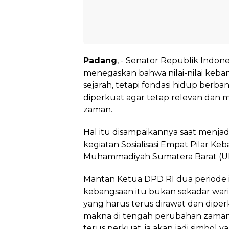
Padang
, - Senator Republik Indo
menegaskan bahwa nilai-nilai keba
sejarah, tetapi fondasi hidup berba
diperkuat agar tetap relevan da
zaman.
Hal itu disampaikannya saat menja
kegiatan Sosialisasi Empat Pilar Keb
Muhammadiyah Sumatera Barat (UMS
Mantan Ketua DPD RI dua periode in
kebangsaan itu bukan sekadar warisan
yang harus terus dirawat dan diper
makna di tengah perubahan zaman. 
terus perkuat, ia akan jadi simbol y