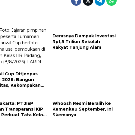
Derasnya Dampak Investasi
Rp1,5 Triliun Sekolah
Rakyat Tanjung Alam
il Cup Ditjenpas
 2026: Bangun
vitas, Kekompakan
tegritas Petugas
Jakarta: PT JIEP
Whoosh Resmi Beralih ke
an Transparansi KIP
Kemenkeu September, Ini
Perkuat Tata Kelola
Skemanya
haan