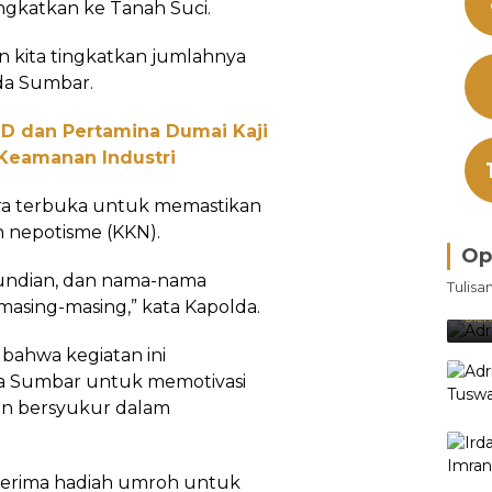
angkatkan ke Tanah Suci.
n kita tingkatkan jumlahnya
da Sumbar.
ND dan Pertamina Dumai Kaji
 Keamanan Industri
ra terbuka untuk memastikan
an nepotisme (KKN).
Op
Bra
 undian, dan nama-nama
Tulisa
Je
asing-masing,” kata Kapolda.
Ke
Oleh
ahwa kegiatan ini
 Sumbar untuk memotivasi
dan bersyukur dalam
nerima hadiah umroh untuk