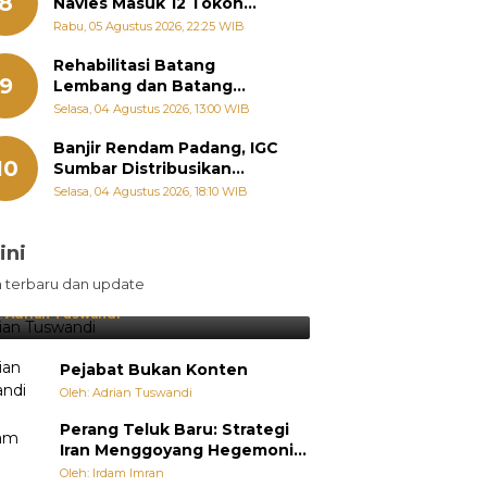
8
Navies Masuk 12 Tokoh
Masyarakat Penerima
Rabu, 05 Agustus 2026, 22:25 WIB
Penghargaan Pemko
Padang
Rehabilitasi Batang
9
Lembang dan Batang
Gawan Segera Dimulai, Zigo
Selasa, 04 Agustus 2026, 13:00 WIB
Rolanda Pastikan Proyek
Berjalan
Banjir Rendam Padang, IGC
10
Sumbar Distribusikan
Ratusan Nasi Bungkus dan
Selasa, 04 Agustus 2026, 18:10 WIB
Air Minum
ini
sil Lebih Diunggulkan, tetapi
n terbaru dan update
pang Selalu Punya Cara Membuat
jutan
:
Adrian Tuswandi
Pejabat Bukan Konten
Oleh: Adrian Tuswandi
Perang Teluk Baru: Strategi
Iran Menggoyang Hegemoni
AS dari Dalam
Oleh: Irdam Imran