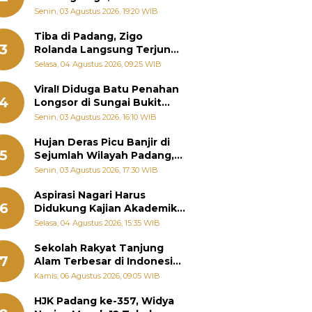
Padang Ungkap Fakta
Senin, 03 Agustus 2026, 19:20 WIB
Sebenarnya
Tiba di Padang, Zigo
3
Rolanda Langsung Terjun
Bantu Warga Terdampak
Selasa, 04 Agustus 2026, 09:25 WIB
Banjir
Viral! Diduga Batu Penahan
4
Longsor di Sungai Bukit
Nago Padang Diambil, Warga
Senin, 03 Agustus 2026, 16:10 WIB
Khawatir Bencana Terulang
Hujan Deras Picu Banjir di
5
Sejumlah Wilayah Padang,
Fadly Amran Perintahkan
Senin, 03 Agustus 2026, 17:30 WIB
OPD Siaga
Aspirasi Nagari Harus
6
Didukung Kajian Akademik,
Zigo Rolanda: Agar Mudah
Selasa, 04 Agustus 2026, 15:35 WIB
Diperjuangkan di
Kementerian
Sekolah Rakyat Tanjung
7
Alam Terbesar di Indonesia,
Groundbreaking September
Kamis, 06 Agustus 2026, 09:05 WIB
HJK Padang ke-357, Widya