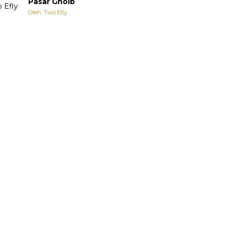
Pasar Ghoib
Oleh: Two Efly