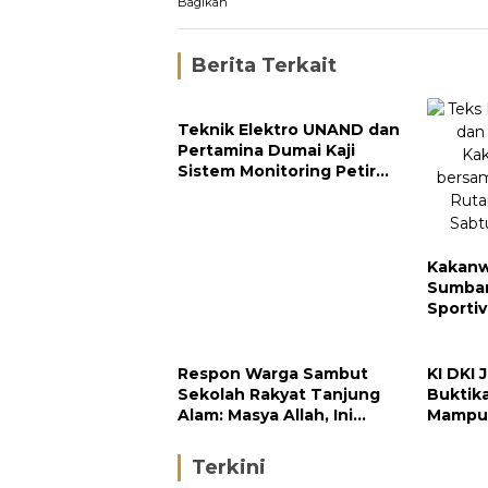
Bagikan
Berita Terkait
Teknik Elektro UNAND dan
Pertamina Dumai Kaji
Sistem Monitoring Petir
untuk Keamanan Industri
Kakanw
Sumbar
Sporti
dan In
Respon Warga Sambut
KI DKI 
Sekolah Rakyat Tanjung
Buktik
Alam: Masya Allah, Ini
Mampu 
Rezeki untuk Nagari Kami
Perusa
Terkini