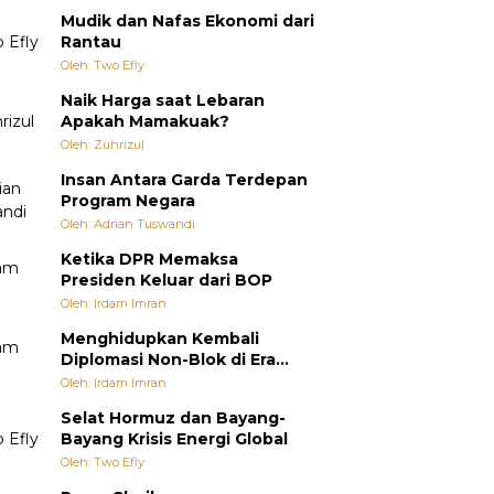
Mudik dan Nafas Ekonomi dari
Rantau
Oleh: Two Efly
Naik Harga saat Lebaran
Apakah Mamakuak?
Oleh: Zuhrizul
Insan Antara Garda Terdepan
Program Negara
Oleh: Adrian Tuswandi
Ketika DPR Memaksa
Presiden Keluar dari BOP
Oleh: Irdam Imran
Menghidupkan Kembali
Diplomasi Non-Blok di Era
Multipolar
Oleh: Irdam Imran
Selat Hormuz dan Bayang-
Bayang Krisis Energi Global
Oleh: Two Efly