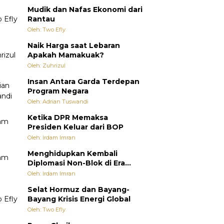
Mudik dan Nafas Ekonomi dari
Rantau
Oleh: Two Efly
Naik Harga saat Lebaran
Apakah Mamakuak?
Oleh: Zuhrizul
Insan Antara Garda Terdepan
Program Negara
Oleh: Adrian Tuswandi
Ketika DPR Memaksa
Presiden Keluar dari BOP
Oleh: Irdam Imran
Menghidupkan Kembali
Diplomasi Non-Blok di Era
Multipolar
Oleh: Irdam Imran
Selat Hormuz dan Bayang-
Bayang Krisis Energi Global
Oleh: Two Efly