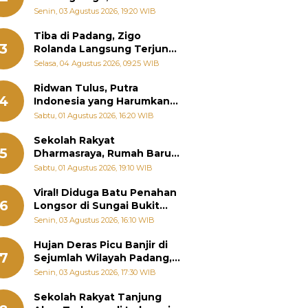
Padang Ungkap Fakta
Senin, 03 Agustus 2026, 19:20 WIB
Sebenarnya
Tiba di Padang, Zigo
3
Rolanda Langsung Terjun
Bantu Warga Terdampak
Selasa, 04 Agustus 2026, 09:25 WIB
Banjir
Ridwan Tulus, Putra
4
Indonesia yang Harumkan
Nama Bangsa hingga
Sabtu, 01 Agustus 2026, 16:20 WIB
Diabadikan dalam Buku
Jepang
Sekolah Rakyat
5
Dharmasraya, Rumah Baru
268 Anak Menggapai Mimpi
Sabtu, 01 Agustus 2026, 19:10 WIB
dan Memutus Rantai
Kemiskinan
Viral! Diduga Batu Penahan
6
Longsor di Sungai Bukit
Nago Padang Diambil, Warga
Senin, 03 Agustus 2026, 16:10 WIB
Khawatir Bencana Terulang
Hujan Deras Picu Banjir di
7
Sejumlah Wilayah Padang,
Fadly Amran Perintahkan
Senin, 03 Agustus 2026, 17:30 WIB
OPD Siaga
Sekolah Rakyat Tanjung