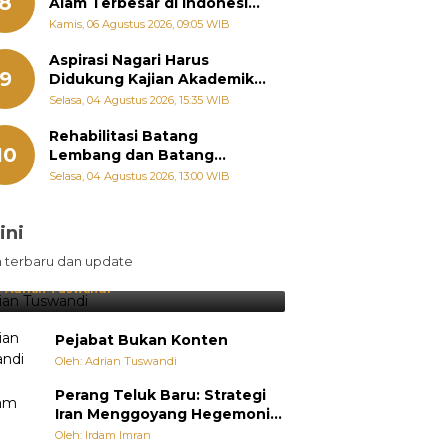
8
Alam Terbesar di Indonesia,
Groundbreaking September
Kamis, 06 Agustus 2026, 09:05 WIB
Aspirasi Nagari Harus
9
Didukung Kajian Akademik,
Zigo Rolanda: Agar Mudah
Selasa, 04 Agustus 2026, 15:35 WIB
Diperjuangkan di
Kementerian
Rehabilitasi Batang
10
Lembang dan Batang
Gawan Segera Dimulai, Zigo
Selasa, 04 Agustus 2026, 13:00 WIB
Rolanda Pastikan Proyek
Berjalan
ini
sil Lebih Diunggulkan, tetapi
n terbaru dan update
pang Selalu Punya Cara Membuat
jutan
:
Adrian Tuswandi
Pejabat Bukan Konten
Oleh: Adrian Tuswandi
Perang Teluk Baru: Strategi
Iran Menggoyang Hegemoni
AS dari Dalam
Oleh: Irdam Imran