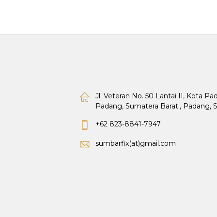
Jl. Veteran No. 50 Lantai II, Kota P
Padang, Sumatera Barat., Padang, 
+62 823-8841-7947
sumbarfix(at)gmail.com