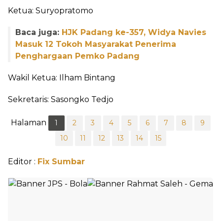
Ketua: Suryopratomo
Baca juga:
HJK Padang ke-357, Widya Navies
Masuk 12 Tokoh Masyarakat Penerima
Penghargaan Pemko Padang
Wakil Ketua: Ilham Bintang
Sekretaris: Sasongko Tedjo
Halaman
1
2
3
4
5
6
7
8
9
10
11
12
13
14
15
Editor :
Fix Sumbar