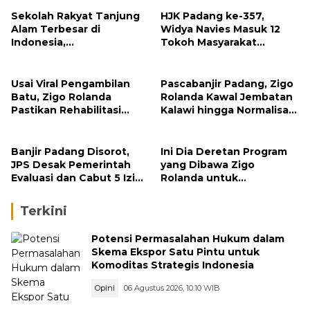
Sekolah Rakyat Tanjung
HJK Padang ke-357,
Alam Terbesar di
Widya Navies Masuk 12
Indonesia,
Tokoh Masyarakat
Groundbreaking
Penerima Penghargaan
September
Pemko Padang
Usai Viral Pengambilan
Pascabanjir Padang, Zigo
Batu, Zigo Rolanda
Rolanda Kawal Jembatan
Pastikan Rehabilitasi
Kalawi hingga Normalisasi
Gunung Nago Tetap
Sungai
Berlanjut
Banjir Padang Disorot,
Ini Dia Deretan Program
JPS Desak Pemerintah
yang Dibawa Zigo
Evaluasi dan Cabut 5 Izin
Rolanda untuk
Tambang di Hulu Sungai
Masyarakat Kabupaten
Solok
Terkini
Potensi Permasalahan Hukum dalam
Skema Ekspor Satu Pintu untuk
Komoditas Strategis Indonesia
Opini
06 Agustus 2026, 10:10 WIB