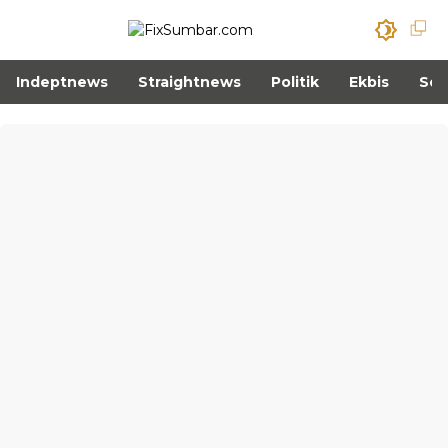
Indeptnews
Straightnews
Politik
Ekbis
Sos