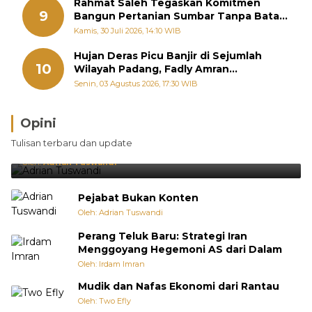
Rahmat Saleh Tegaskan Komitmen
9
Bangun Pertanian Sumbar Tanpa Batas
Wilayah Dapil
Kamis, 30 Juli 2026, 14:10 WIB
Hujan Deras Picu Banjir di Sejumlah
10
Wilayah Padang, Fadly Amran
Perintahkan OPD Siaga
Senin, 03 Agustus 2026, 17:30 WIB
Opini
Brasil Lebih Diunggulkan, tetapi Jepang Selalu
Tulisan terbaru dan update
Punya Cara Membuat Kejutan
Oleh:
Adrian Tuswandi
Pejabat Bukan Konten
Oleh: Adrian Tuswandi
Perang Teluk Baru: Strategi Iran
Menggoyang Hegemoni AS dari Dalam
Oleh: Irdam Imran
Mudik dan Nafas Ekonomi dari Rantau
Oleh: Two Efly