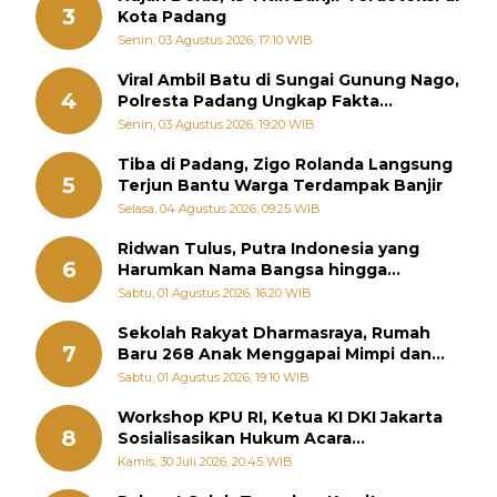
3
Kota Padang
Senin, 03 Agustus 2026, 17:10 WIB
Viral Ambil Batu di Sungai Gunung Nago,
4
Polresta Padang Ungkap Fakta
Sebenarnya
Senin, 03 Agustus 2026, 19:20 WIB
Tiba di Padang, Zigo Rolanda Langsung
5
Terjun Bantu Warga Terdampak Banjir
Selasa, 04 Agustus 2026, 09:25 WIB
Ridwan Tulus, Putra Indonesia yang
6
Harumkan Nama Bangsa hingga
Diabadikan dalam Buku Jepang
Sabtu, 01 Agustus 2026, 16:20 WIB
Sekolah Rakyat Dharmasraya, Rumah
7
Baru 268 Anak Menggapai Mimpi dan
Memutus Rantai Kemiskinan
Sabtu, 01 Agustus 2026, 19:10 WIB
Workshop KPU RI, Ketua KI DKI Jakarta
8
Sosialisasikan Hukum Acara
Penyelesaian Sengketa Informasi Publik
Kamis, 30 Juli 2026, 20:45 WIB