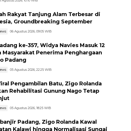
6 Agustus 2026, 10:10 WIB
ah Rakyat Tanjung Alam Terbesar di
esia, Groundbreaking September
news
06 Agustus 2026, 09:05 WIB
adang ke-357, Widya Navies Masuk 12
 Masyarakat Penerima Penghargaan
o Padang
news
05 Agustus 2026, 22:25 WIB
Viral Pengambilan Batu, Zigo Rolanda
kan Rehabilitasi Gunung Nago Tetap
njut
news
05 Agustus 2026, 18:25 WIB
banjir Padang, Zigo Rolanda Kawal
tan Kalawi hingga Normalisasi Sungai