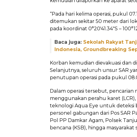
kemudian dilaporkan ke aparat set
“Pada hari kelima operasi, pukul 07
ditemukan sekitar 50 meter dari lok
pada koordinat 0°20'41.34"S – 100°12
Baca juga:
Sekolah Rakyat Tan
Indonesia, Groundbreaking S
Korban kemudian dievakuasi dan d
Selanjutnya, seluruh unsur SAR ya
penutupan operasi pada pukul 08.
Dalam operasi tersebut, pencarian 
menggunakan perahu karet (LCR), d
teknologi Aqua Eye untuk deteksi b
personel gabungan dari Pos SAR P
Pol PP Damkar Agam, Polsek Tanju
bencana (KSB), hingga masyarakat 