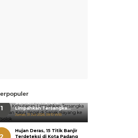
erpopuler
Gakkum Kehutanan
1
Limpahkan Tersangka
Pemanenan Kayu Ilegal di
Jumat, 31 Juli 2026, 09:10 WIB
Sariak Bayang ke Kejari
Solok
Hujan Deras, 15 Titik Banjir
2
Terdeteksi di Kota Padang