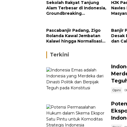
Sekolah Rakyat Tanjung
HJK Pa
Alam Terbesar di Indonesia,
Navies
Groundbreaking
Masyar
September
Pengh
Padan
Pascabanjir Padang, Zigo
Banjir 
Rolanda Kawal Jembatan
Desak 
Kalawi hingga Normalisasi
dan Ca
Sungai
di Hulu
Terkini
Indon
Merde
Teguh
Opini
0
Poten
Ekspo
Indon