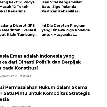
dang ke-357, Widya
Usai Viral Pengambilan
 Masuk 12 Tokoh
Batu, Zigo Rolanda
akat Penerima
Pastikan Rehabilitasi
argaan Pemko
Gunung Nago Tetap
g
Berlanjut
Padang Disorot, JPS
Ini Dia Deretan Program
Pemerintah Evaluasi
yang Dibawa Zigo Rolanda
but 5 Izin Tambang
untuk Masyarakat
 Sungai
Kabupaten Solok
esia Emas adalah Indonesia yang
ka dari Dinasti Politik dan Berpijak
 pada Konstitusi
6 Agustus 2026, 19:10 WIB
si Permasalahan Hukum dalam Skema
r Satu Pintu untuk Komoditas Strategis
esia