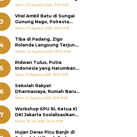
Senin, 03 Agustus 2026, 17:10 WIB
Viral Ambil Batu di Sungai
3
Gunung Nago, Polresta
Padang Ungkap Fakta
Senin, 03 Agustus 2026, 19:20 WIB
Sebenarnya
Tiba di Padang, Zigo
4
Rolanda Langsung Terjun
Bantu Warga Terdampak
Selasa, 04 Agustus 2026, 09:25 WIB
Banjir
Ridwan Tulus, Putra
5
Indonesia yang Harumkan
Nama Bangsa hingga
Sabtu, 01 Agustus 2026, 16:20 WIB
Diabadikan dalam Buku
Jepang
Sekolah Rakyat
6
Dharmasraya, Rumah Baru
268 Anak Menggapai Mimpi
Sabtu, 01 Agustus 2026, 19:10 WIB
dan Memutus Rantai
Kemiskinan
Workshop KPU RI, Ketua KI
7
DKI Jakarta Sosialisasikan
Hukum Acara Penyelesaian
Kamis, 30 Juli 2026, 20:45 WIB
Sengketa Informasi Publik
Hujan Deras Picu Banjir di