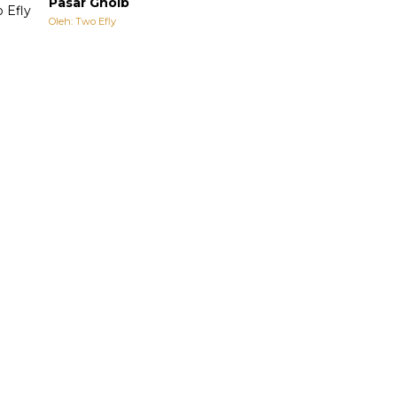
Pasar Ghoib
Oleh: Two Efly