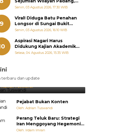
8
Sejumlah Wilayah Padang,
Fadly Amran Perintahkan
Senin, 03 Agustus 2026, 17:30 WIB
OPD Siaga
Viral! Diduga Batu Penahan
9
Longsor di Sungai Bukit
Nago Padang Diambil, Warga
Senin, 03 Agustus 2026, 16:10 WIB
Khawatir Bencana Terulang
Aspirasi Nagari Harus
10
Didukung Kajian Akademik,
Zigo Rolanda: Agar Mudah
Selasa, 04 Agustus 2026, 15:35 WIB
Diperjuangkan di
Kementerian
ini
sil Lebih Diunggulkan, tetapi
n terbaru dan update
pang Selalu Punya Cara Membuat
jutan
:
Adrian Tuswandi
Pejabat Bukan Konten
Oleh: Adrian Tuswandi
Perang Teluk Baru: Strategi
Iran Menggoyang Hegemoni
AS dari Dalam
Oleh: Irdam Imran