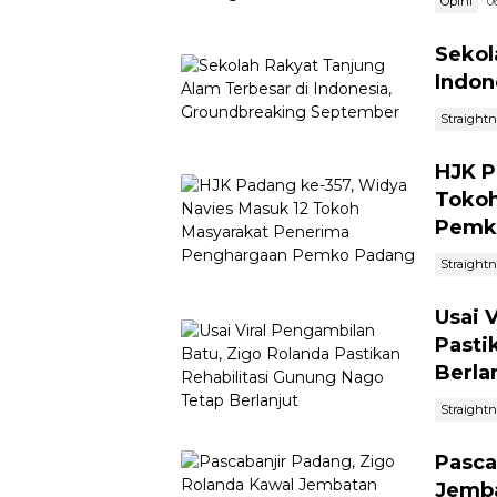
Opini
0
Sekol
Indon
Straight
HJK P
Tokoh
Pemk
Straight
Usai 
Pasti
Berla
Straight
Pasca
Jemba