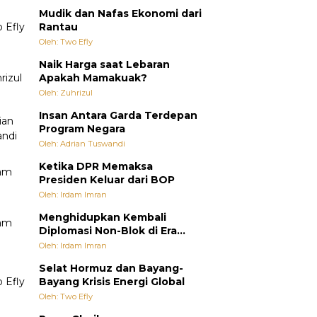
Mudik dan Nafas Ekonomi dari
Rantau
Oleh: Two Efly
Naik Harga saat Lebaran
Apakah Mamakuak?
Oleh: Zuhrizul
Insan Antara Garda Terdepan
Program Negara
Oleh: Adrian Tuswandi
Ketika DPR Memaksa
Presiden Keluar dari BOP
Oleh: Irdam Imran
Menghidupkan Kembali
Diplomasi Non-Blok di Era
Multipolar
Oleh: Irdam Imran
Selat Hormuz dan Bayang-
Bayang Krisis Energi Global
Oleh: Two Efly