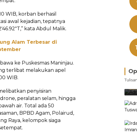
empat.
.10 WIB, korban berhasil
asi awal kejadian, tepatnya
'46.92"T,” kata Abdul Malik.
jung Alam Terbesar di
eptember
ibawa ke Puskesmas Maninjau.
ng terlibat melakukan apel
Op
Bra
00 WIB.
Tulisa
Je
Ke
Oleh
melibatkan penyisiran
rone, peralatan selam, hingga
awah air. Total ada 50
asaman, BPBD Agam, Polairud,
ng Raya, kelompok siaga
setempat.