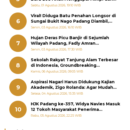
Memutus Rantai Kemiskinan
Sabtu, 01 Agustus 2026, 19:10 WIB
Viral! Diduga Batu Penahan Longsor di
6
Sungai Bukit Nago Padang Diambil,
Warga Khawatir Bencana Terulang
Senin, 03 Agustus 2026, 16:10 WIB
Hujan Deras Picu Banjir di Sejumlah
7
Wilayah Padang, Fadly Amran
Perintahkan OPD Siaga
Senin, 03 Agustus 2026, 17:30 WIB
Sekolah Rakyat Tanjung Alam Terbesar
8
di Indonesia, Groundbreaking
September
Kamis, 06 Agustus 2026, 09:05 WIB
Aspirasi Nagari Harus Didukung Kajian
9
Akademik, Zigo Rolanda: Agar Mudah
Diperjuangkan di Kementerian
Selasa, 04 Agustus 2026, 15:35 WIB
HJK Padang ke-357, Widya Navies Masuk
10
12 Tokoh Masyarakat Penerima
Penghargaan Pemko Padang
Rabu, 05 Agustus 2026, 22:25 WIB