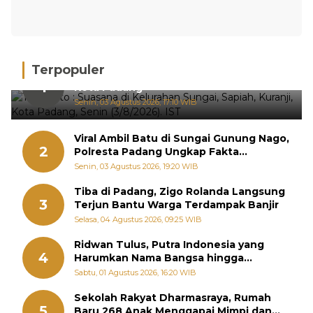
Terpopuler
Hujan Deras, 15 Titik Banjir Terdeteksi di
1
Kota Padang
Senin, 03 Agustus 2026, 17:10 WIB
Viral Ambil Batu di Sungai Gunung Nago,
2
Polresta Padang Ungkap Fakta
Sebenarnya
Senin, 03 Agustus 2026, 19:20 WIB
Tiba di Padang, Zigo Rolanda Langsung
3
Terjun Bantu Warga Terdampak Banjir
Selasa, 04 Agustus 2026, 09:25 WIB
Ridwan Tulus, Putra Indonesia yang
4
Harumkan Nama Bangsa hingga
Diabadikan dalam Buku Jepang
Sabtu, 01 Agustus 2026, 16:20 WIB
Sekolah Rakyat Dharmasraya, Rumah
5
Baru 268 Anak Menggapai Mimpi dan