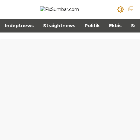
Indeptnews
Straightnews
Politik
Ekbis
Sos