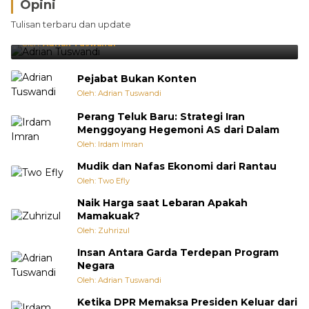
Opini
Brasil Lebih Diunggulkan, tetapi Jepang Selalu
Tulisan terbaru dan update
Punya Cara Membuat Kejutan
Oleh:
Adrian Tuswandi
Pejabat Bukan Konten
Oleh: Adrian Tuswandi
Perang Teluk Baru: Strategi Iran
Menggoyang Hegemoni AS dari Dalam
Oleh: Irdam Imran
Mudik dan Nafas Ekonomi dari Rantau
Oleh: Two Efly
Naik Harga saat Lebaran Apakah
Mamakuak?
Oleh: Zuhrizul
Insan Antara Garda Terdepan Program
Negara
Oleh: Adrian Tuswandi
Ketika DPR Memaksa Presiden Keluar dari