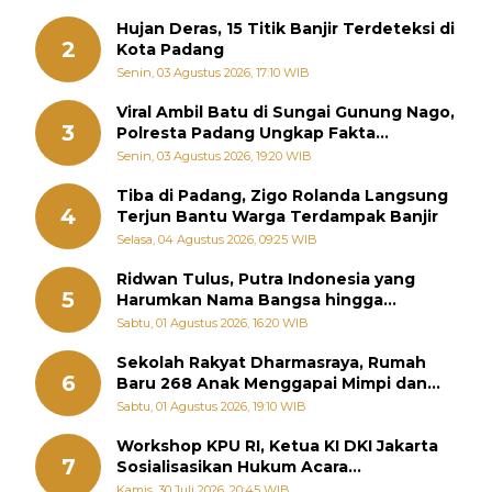
Hujan Deras, 15 Titik Banjir Terdeteksi di
2
Kota Padang
Senin, 03 Agustus 2026, 17:10 WIB
Viral Ambil Batu di Sungai Gunung Nago,
3
Polresta Padang Ungkap Fakta
Sebenarnya
Senin, 03 Agustus 2026, 19:20 WIB
Tiba di Padang, Zigo Rolanda Langsung
4
Terjun Bantu Warga Terdampak Banjir
Selasa, 04 Agustus 2026, 09:25 WIB
Ridwan Tulus, Putra Indonesia yang
5
Harumkan Nama Bangsa hingga
Diabadikan dalam Buku Jepang
Sabtu, 01 Agustus 2026, 16:20 WIB
Sekolah Rakyat Dharmasraya, Rumah
6
Baru 268 Anak Menggapai Mimpi dan
Memutus Rantai Kemiskinan
Sabtu, 01 Agustus 2026, 19:10 WIB
Workshop KPU RI, Ketua KI DKI Jakarta
7
Sosialisasikan Hukum Acara
Penyelesaian Sengketa Informasi Publik
Kamis, 30 Juli 2026, 20:45 WIB