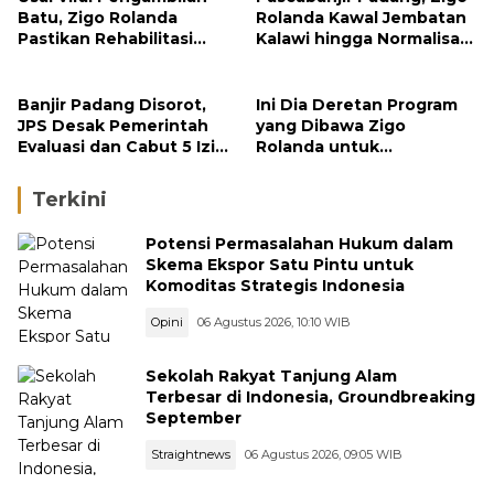
Batu, Zigo Rolanda
Rolanda Kawal Jembatan
Pastikan Rehabilitasi
Kalawi hingga Normalisasi
Gunung Nago Tetap
Sungai
Berlanjut
Banjir Padang Disorot,
Ini Dia Deretan Program
JPS Desak Pemerintah
yang Dibawa Zigo
Evaluasi dan Cabut 5 Izin
Rolanda untuk
Tambang di Hulu Sungai
Masyarakat Kabupaten
Solok
Terkini
Potensi Permasalahan Hukum dalam
Skema Ekspor Satu Pintu untuk
Komoditas Strategis Indonesia
Opini
06 Agustus 2026, 10:10 WIB
Sekolah Rakyat Tanjung Alam
Terbesar di Indonesia, Groundbreaking
September
Straightnews
06 Agustus 2026, 09:05 WIB