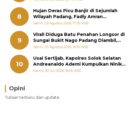
Hujan Deras Picu Banjir di Sejumlah
8
Wilayah Padang, Fadly Amran
Perintahkan OPD Siaga
Senin, 03 Agustus 2026, 17:30 WIB
Viral! Diduga Batu Penahan Longsor di
9
Sungai Bukit Nago Padang Diambil,
Warga Khawatir Bencana Terulang
Senin, 03 Agustus 2026, 16:10 WIB
Usai Sertijab, Kapolres Solok Selatan
10
Andreanaldo Ademi Kumpulkan Ninik
Mamak Bahas Kamtibmas dan Judi
Kamis, 30 Juli 2026, 16:05 WIB
Online
Opini
Tulisan terbaru dan update