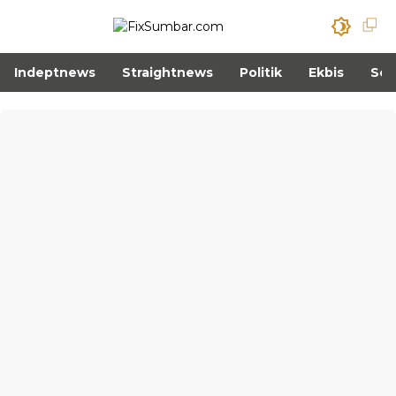
Indeptnews
Straightnews
Politik
Ekbis
Sos