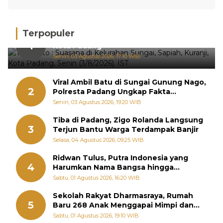
Terpopuler
Hujan Deras, 15 Titik Banjir Terdeteksi di
1
Kota Padang
Senin, 03 Agustus 2026, 17:10 WIB
Viral Ambil Batu di Sungai Gunung Nago,
2
Polresta Padang Ungkap Fakta
Sebenarnya
Senin, 03 Agustus 2026, 19:20 WIB
Tiba di Padang, Zigo Rolanda Langsung
3
Terjun Bantu Warga Terdampak Banjir
Selasa, 04 Agustus 2026, 09:25 WIB
Ridwan Tulus, Putra Indonesia yang
4
Harumkan Nama Bangsa hingga
Diabadikan dalam Buku Jepang
Sabtu, 01 Agustus 2026, 16:20 WIB
Sekolah Rakyat Dharmasraya, Rumah
5
Baru 268 Anak Menggapai Mimpi dan
Memutus Rantai Kemiskinan
Sabtu, 01 Agustus 2026, 19:10 WIB