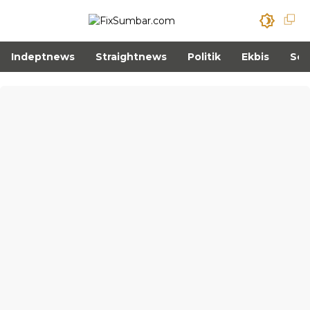
Indeptnews
Straightnews
Politik
Ekbis
Sos