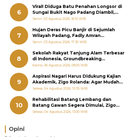
Viral! Diduga Batu Penahan Longsor di
6
Sungai Bukit Nago Padang Diambil,
Warga Khawatir Bencana Terulang
Senin, 03 Agustus 2026, 16:10 WIB
Hujan Deras Picu Banjir di Sejumlah
7
Wilayah Padang, Fadly Amran
Perintahkan OPD Siaga
Senin, 03 Agustus 2026, 17:30 WIB
Sekolah Rakyat Tanjung Alam Terbesar
8
di Indonesia, Groundbreaking
September
Kamis, 06 Agustus 2026, 09:05 WIB
Aspirasi Nagari Harus Didukung Kajian
9
Akademik, Zigo Rolanda: Agar Mudah
Diperjuangkan di Kementerian
Selasa, 04 Agustus 2026, 15:35 WIB
Rehabilitasi Batang Lembang dan
10
Batang Gawan Segera Dimulai, Zigo
Rolanda Pastikan Proyek Berjalan
Selasa, 04 Agustus 2026, 13:00 WIB
Opini
Brasil Lebih Diunggulkan, tetapi Jepang Selalu