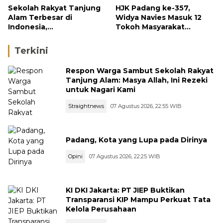
Sekolah Rakyat Tanjung
HJK Padang ke-357,
Alam Terbesar di
Widya Navies Masuk 12
Indonesia,
Tokoh Masyarakat
Groundbreaking
Penerima Penghargaan
September
Pemko Padang
Terkini
Respon Warga Sambut Sekolah Rakyat
Tanjung Alam: Masya Allah, Ini Rezeki
untuk Nagari Kami
Straightnews
07 Agustus 2026, 22:55 WIB
Padang, Kota yang Lupa pada Dirinya
Opini
07 Agustus 2026, 22:25 WIB
KI DKI Jakarta: PT JIEP Buktikan
Transparansi KIP Mampu Perkuat Tata
Kelola Perusahaan