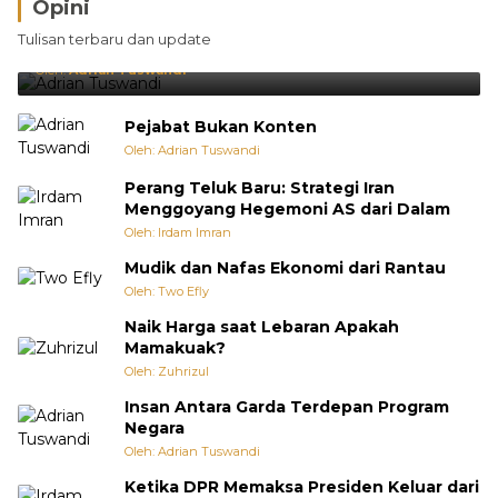
Opini
Brasil Lebih Diunggulkan, tetapi Jepang Selalu
Tulisan terbaru dan update
Punya Cara Membuat Kejutan
Oleh:
Adrian Tuswandi
Pejabat Bukan Konten
Oleh: Adrian Tuswandi
Perang Teluk Baru: Strategi Iran
Menggoyang Hegemoni AS dari Dalam
Oleh: Irdam Imran
Mudik dan Nafas Ekonomi dari Rantau
Oleh: Two Efly
Naik Harga saat Lebaran Apakah
Mamakuak?
Oleh: Zuhrizul
Insan Antara Garda Terdepan Program
Negara
Oleh: Adrian Tuswandi
Ketika DPR Memaksa Presiden Keluar dari