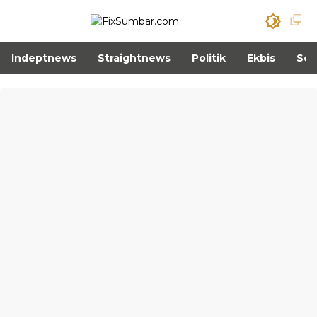
Indeptnews
Straightnews
Politik
Ekbis
Sos