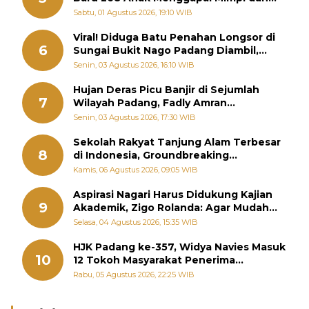
Memutus Rantai Kemiskinan
Sabtu, 01 Agustus 2026, 19:10 WIB
Viral! Diduga Batu Penahan Longsor di
6
Sungai Bukit Nago Padang Diambil,
Warga Khawatir Bencana Terulang
Senin, 03 Agustus 2026, 16:10 WIB
Hujan Deras Picu Banjir di Sejumlah
7
Wilayah Padang, Fadly Amran
Perintahkan OPD Siaga
Senin, 03 Agustus 2026, 17:30 WIB
Sekolah Rakyat Tanjung Alam Terbesar
8
di Indonesia, Groundbreaking
September
Kamis, 06 Agustus 2026, 09:05 WIB
Aspirasi Nagari Harus Didukung Kajian
9
Akademik, Zigo Rolanda: Agar Mudah
Diperjuangkan di Kementerian
Selasa, 04 Agustus 2026, 15:35 WIB
HJK Padang ke-357, Widya Navies Masuk
10
12 Tokoh Masyarakat Penerima
Penghargaan Pemko Padang
Rabu, 05 Agustus 2026, 22:25 WIB