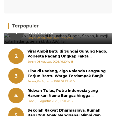
Terpopuler
Hujan Deras, 15 Titik Banjir Terdeteksi di
1
Kota Padang
Senin, 03 Agustus 2026, 17:10 WIB
Viral Ambil Batu di Sungai Gunung Nago,
2
Polresta Padang Ungkap Fakta
Sebenarnya
Senin, 03 Agustus 2026, 19:20 WIB
Tiba di Padang, Zigo Rolanda Langsung
3
Terjun Bantu Warga Terdampak Banjir
Selasa, 04 Agustus 2026, 09:25 WIB
Ridwan Tulus, Putra Indonesia yang
4
Harumkan Nama Bangsa hingga
Diabadikan dalam Buku Jepang
Sabtu, 01 Agustus 2026, 16:20 WIB
Sekolah Rakyat Dharmasraya, Rumah
5
Baru 268 Anak Menggapai Mimpi dan