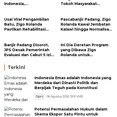
Indonesia,
Tokoh Masyarakat
Groundbreaking
Penerima Penghargaan
September
Pemko Padang
Usai Viral Pengambilan
Pascabanjir Padang, Zigo
Batu, Zigo Rolanda
Rolanda Kawal Jembatan
Pastikan Rehabilitasi
Kalawi hingga Normalisasi
Gunung Nago Tetap
Sungai
Berlanjut
Banjir Padang Disorot,
Ini Dia Deretan Program
JPS Desak Pemerintah
yang Dibawa Zigo
Evaluasi dan Cabut 5 Izin
Rolanda untuk
Tambang di Hulu Sungai
Masyarakat Kabupaten
Solok
Terkini
Indonesia Emas adalah Indonesia yang
Merdeka dari Dinasti Politik dan
Berpijak Teguh pada Konstitusi
Opini
06 Agustus 2026, 19:10 WIB
Potensi Permasalahan Hukum dalam
Skema Ekspor Satu Pintu untuk