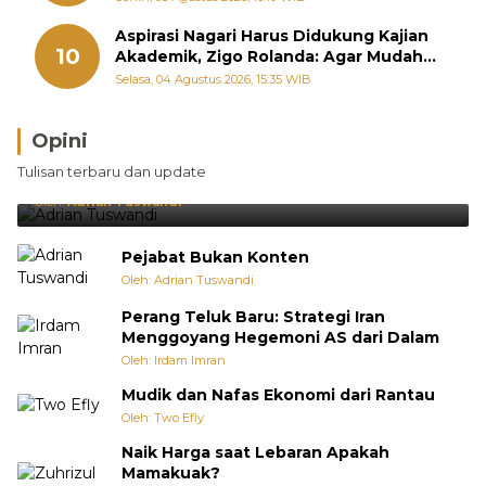
Aspirasi Nagari Harus Didukung Kajian
10
Akademik, Zigo Rolanda: Agar Mudah
Diperjuangkan di Kementerian
Selasa, 04 Agustus 2026, 15:35 WIB
Opini
Brasil Lebih Diunggulkan, tetapi Jepang Selalu
Tulisan terbaru dan update
Punya Cara Membuat Kejutan
Oleh:
Adrian Tuswandi
Pejabat Bukan Konten
Oleh: Adrian Tuswandi
Perang Teluk Baru: Strategi Iran
Menggoyang Hegemoni AS dari Dalam
Oleh: Irdam Imran
Mudik dan Nafas Ekonomi dari Rantau
Oleh: Two Efly
Naik Harga saat Lebaran Apakah
Mamakuak?