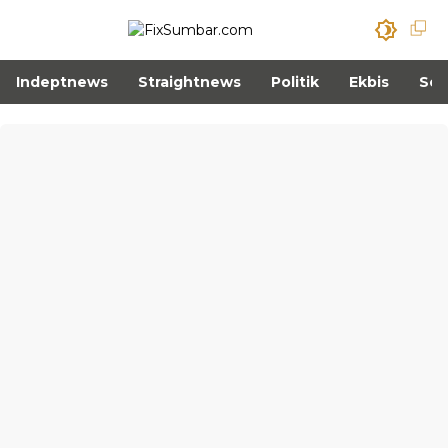
Indeptnews
Straightnews
Politik
Ekbis
Sos