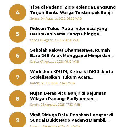
Tiba di Padang, Zigo Rolanda Langsung
4
Terjun Bantu Warga Terdampak Banjir
Selasa, 04 Agustus 2026, 09:25 WIB
Ridwan Tulus, Putra Indonesia yang
5
Harumkan Nama Bangsa hingga
Diabadikan dalam Buku Jepang
Sabtu, 01 Agustus 2026, 16:20 WIB
Sekolah Rakyat Dharmasraya, Rumah
6
Baru 268 Anak Menggapai Mimpi dan
Memutus Rantai Kemiskinan
Sabtu, 01 Agustus 2026, 19:10 WIB
Workshop KPU RI, Ketua KI DKI Jakarta
7
Sosialisasikan Hukum Acara
Penyelesaian Sengketa Informasi Publik
Kamis, 30 Juli 2026, 20:45 WIB
Hujan Deras Picu Banjir di Sejumlah
8
Wilayah Padang, Fadly Amran
Perintahkan OPD Siaga
Senin, 03 Agustus 2026, 17:30 WIB
Viral! Diduga Batu Penahan Longsor di
9
Sungai Bukit Nago Padang Diambil,
Warga Khawatir Bencana Terulang
Senin, 03 Agustus 2026, 16:10 WIB