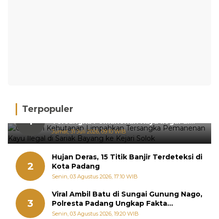
Terpopuler
Gakkum Kehutanan Limpahkan
1
Tersangka Pemanenan Kayu Ilegal di
Sariak Bayang ke Kejari Solok
Jumat, 31 Juli 2026, 09:10 WIB
Hujan Deras, 15 Titik Banjir Terdeteksi di
2
Kota Padang
Senin, 03 Agustus 2026, 17:10 WIB
Viral Ambil Batu di Sungai Gunung Nago,
3
Polresta Padang Ungkap Fakta
Sebenarnya
Senin, 03 Agustus 2026, 19:20 WIB