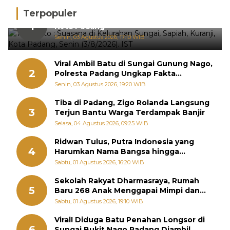
Terpopuler
Hujan Deras, 15 Titik Banjir Terdeteksi di
1
Kota Padang
Senin, 03 Agustus 2026, 17:10 WIB
Viral Ambil Batu di Sungai Gunung Nago,
2
Polresta Padang Ungkap Fakta
Sebenarnya
Senin, 03 Agustus 2026, 19:20 WIB
Tiba di Padang, Zigo Rolanda Langsung
3
Terjun Bantu Warga Terdampak Banjir
Selasa, 04 Agustus 2026, 09:25 WIB
Ridwan Tulus, Putra Indonesia yang
4
Harumkan Nama Bangsa hingga
Diabadikan dalam Buku Jepang
Sabtu, 01 Agustus 2026, 16:20 WIB
Sekolah Rakyat Dharmasraya, Rumah
5
Baru 268 Anak Menggapai Mimpi dan
Memutus Rantai Kemiskinan
Sabtu, 01 Agustus 2026, 19:10 WIB
Viral! Diduga Batu Penahan Longsor di
6
Sungai Bukit Nago Padang Diambil,