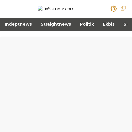
Indeptnews
Straightnews
Politik
Ekbis
Sos