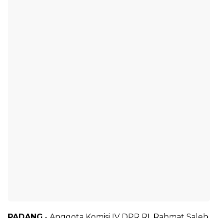
PADANG
- Anggota Komisi IV DPR RI, Rahmat Saleh,