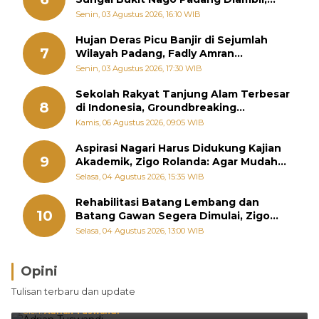
Warga Khawatir Bencana Terulang
Senin, 03 Agustus 2026, 16:10 WIB
Hujan Deras Picu Banjir di Sejumlah
7
Wilayah Padang, Fadly Amran
Perintahkan OPD Siaga
Senin, 03 Agustus 2026, 17:30 WIB
Sekolah Rakyat Tanjung Alam Terbesar
8
di Indonesia, Groundbreaking
September
Kamis, 06 Agustus 2026, 09:05 WIB
Aspirasi Nagari Harus Didukung Kajian
9
Akademik, Zigo Rolanda: Agar Mudah
Diperjuangkan di Kementerian
Selasa, 04 Agustus 2026, 15:35 WIB
Rehabilitasi Batang Lembang dan
10
Batang Gawan Segera Dimulai, Zigo
Rolanda Pastikan Proyek Berjalan
Selasa, 04 Agustus 2026, 13:00 WIB
Opini
Brasil Lebih Diunggulkan, tetapi Jepang Selalu
Tulisan terbaru dan update
Punya Cara Membuat Kejutan
Oleh:
Adrian Tuswandi