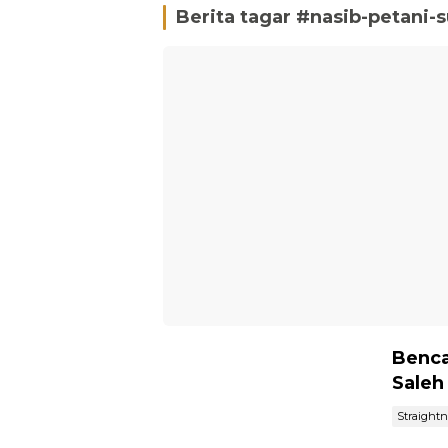
Berita tagar #
nasib-petani-
Benca
Saleh
Straight