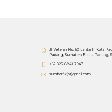
Jl. Veteran No. 50 Lantai II, Kota P
Padang, Sumatera Barat., Padang, 
+62 823-8841-7947
sumbarfix(at)gmail.com