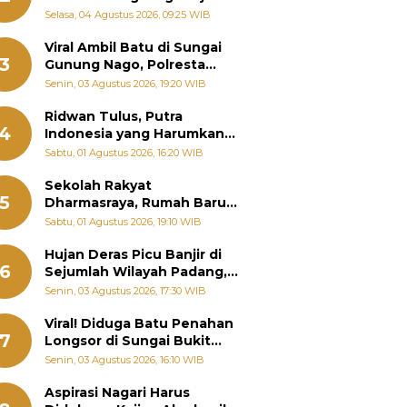
Bantu Warga Terdampak
Selasa, 04 Agustus 2026, 09:25 WIB
Banjir
Viral Ambil Batu di Sungai
3
Gunung Nago, Polresta
Padang Ungkap Fakta
Senin, 03 Agustus 2026, 19:20 WIB
Sebenarnya
Ridwan Tulus, Putra
4
Indonesia yang Harumkan
Nama Bangsa hingga
Sabtu, 01 Agustus 2026, 16:20 WIB
Diabadikan dalam Buku
Jepang
Sekolah Rakyat
5
Dharmasraya, Rumah Baru
268 Anak Menggapai Mimpi
Sabtu, 01 Agustus 2026, 19:10 WIB
dan Memutus Rantai
Kemiskinan
Hujan Deras Picu Banjir di
6
Sejumlah Wilayah Padang,
Fadly Amran Perintahkan
Senin, 03 Agustus 2026, 17:30 WIB
OPD Siaga
Viral! Diduga Batu Penahan
7
Longsor di Sungai Bukit
Nago Padang Diambil, Warga
Senin, 03 Agustus 2026, 16:10 WIB
Khawatir Bencana Terulang
Aspirasi Nagari Harus