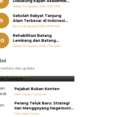
8
Didukung Kajian Akademik,
Zigo Rolanda: Agar Mudah
Selasa, 04 Agustus 2026, 15:35 WIB
Diperjuangkan di
Kementerian
Sekolah Rakyat Tanjung
9
Alam Terbesar di Indonesia,
Groundbreaking September
Kamis, 06 Agustus 2026, 09:05 WIB
Rehabilitasi Batang
10
Lembang dan Batang
Gawan Segera Dimulai, Zigo
Selasa, 04 Agustus 2026, 13:00 WIB
Rolanda Pastikan Proyek
Berjalan
ini
sil Lebih Diunggulkan, tetapi
n terbaru dan update
pang Selalu Punya Cara Membuat
jutan
:
Adrian Tuswandi
Pejabat Bukan Konten
Oleh: Adrian Tuswandi
Perang Teluk Baru: Strategi
Iran Menggoyang Hegemoni
AS dari Dalam
Oleh: Irdam Imran