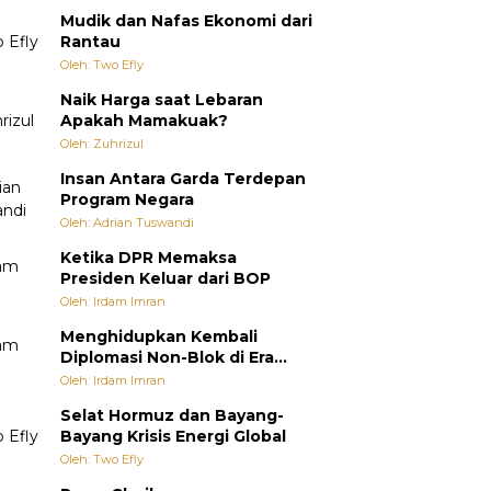
Mudik dan Nafas Ekonomi dari
Rantau
Oleh: Two Efly
Naik Harga saat Lebaran
Apakah Mamakuak?
Oleh: Zuhrizul
Insan Antara Garda Terdepan
Program Negara
Oleh: Adrian Tuswandi
Ketika DPR Memaksa
Presiden Keluar dari BOP
Oleh: Irdam Imran
Menghidupkan Kembali
Diplomasi Non-Blok di Era
Multipolar
Oleh: Irdam Imran
Selat Hormuz dan Bayang-
Bayang Krisis Energi Global
Oleh: Two Efly