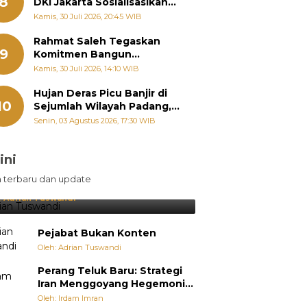
8
DKI Jakarta Sosialisasikan
Hukum Acara Penyelesaian
Kamis, 30 Juli 2026, 20:45 WIB
Sengketa Informasi Publik
Rahmat Saleh Tegaskan
9
Komitmen Bangun
Pertanian Sumbar Tanpa
Kamis, 30 Juli 2026, 14:10 WIB
Batas Wilayah Dapil
Hujan Deras Picu Banjir di
10
Sejumlah Wilayah Padang,
Fadly Amran Perintahkan
Senin, 03 Agustus 2026, 17:30 WIB
OPD Siaga
ini
sil Lebih Diunggulkan, tetapi
n terbaru dan update
pang Selalu Punya Cara Membuat
jutan
:
Adrian Tuswandi
Pejabat Bukan Konten
Oleh: Adrian Tuswandi
Perang Teluk Baru: Strategi
Iran Menggoyang Hegemoni
AS dari Dalam
Oleh: Irdam Imran