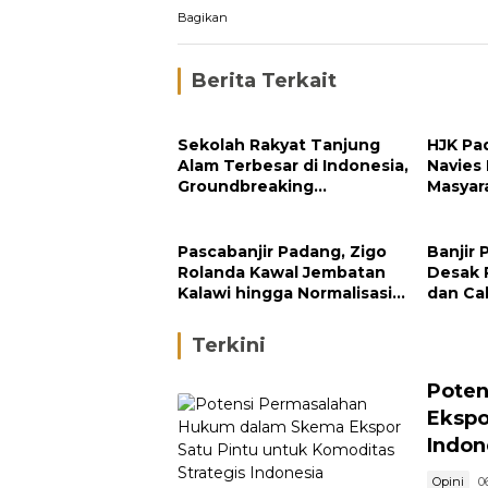
Bagikan
Berita Terkait
Sekolah Rakyat Tanjung
HJK Pa
Alam Terbesar di Indonesia,
Navies
Groundbreaking
Masyar
September
Pengh
Padan
Pascabanjir Padang, Zigo
Banjir 
Rolanda Kawal Jembatan
Desak 
Kalawi hingga Normalisasi
dan Ca
Sungai
di Hulu
Terkini
Poten
Ekspo
Indon
Opini
0