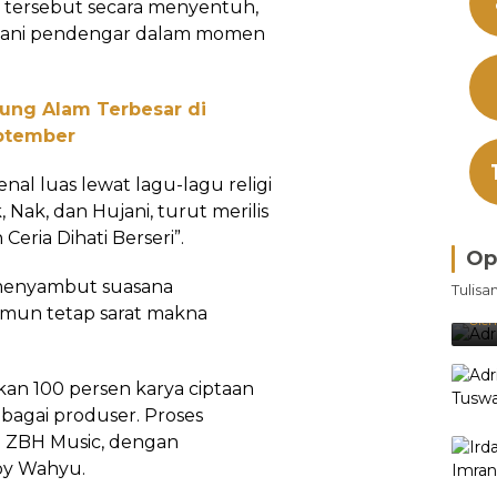
 tersebut secara menyentuh,
mani pendengar dalam momen
jung Alam Terbesar di
eptember
nal luas lewat lagu-lagu religi
, Nak, dan Hujani, turut merilis
eria Dihati Berseri”.
Op
Bra
 menyambut suasana
Tulisa
Je
mun tetap sarat makna
Ke
Oleh
kan 100 persen karya ciptaan
bagai produser. Proses
m ZBH Music, dengan
by Wahyu.