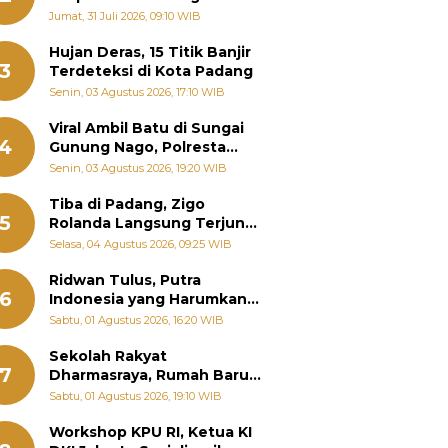
Pemanenan Kayu Ilegal di
Jumat, 31 Juli 2026, 09:10 WIB
Sariak Bayang ke Kejari
Solok
Hujan Deras, 15 Titik Banjir
3
Terdeteksi di Kota Padang
Senin, 03 Agustus 2026, 17:10 WIB
Viral Ambil Batu di Sungai
4
Gunung Nago, Polresta
Padang Ungkap Fakta
Senin, 03 Agustus 2026, 19:20 WIB
Sebenarnya
Tiba di Padang, Zigo
5
Rolanda Langsung Terjun
Bantu Warga Terdampak
Selasa, 04 Agustus 2026, 09:25 WIB
Banjir
Ridwan Tulus, Putra
6
Indonesia yang Harumkan
Nama Bangsa hingga
Sabtu, 01 Agustus 2026, 16:20 WIB
Diabadikan dalam Buku
Jepang
Sekolah Rakyat
7
Dharmasraya, Rumah Baru
268 Anak Menggapai Mimpi
Sabtu, 01 Agustus 2026, 19:10 WIB
dan Memutus Rantai
Kemiskinan
Workshop KPU RI, Ketua KI