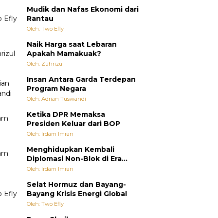
Mudik dan Nafas Ekonomi dari
Rantau
Oleh: Two Efly
Naik Harga saat Lebaran
Apakah Mamakuak?
Oleh: Zuhrizul
Insan Antara Garda Terdepan
Program Negara
Oleh: Adrian Tuswandi
Ketika DPR Memaksa
Presiden Keluar dari BOP
Oleh: Irdam Imran
Menghidupkan Kembali
Diplomasi Non-Blok di Era
Multipolar
Oleh: Irdam Imran
Selat Hormuz dan Bayang-
Bayang Krisis Energi Global
Oleh: Two Efly