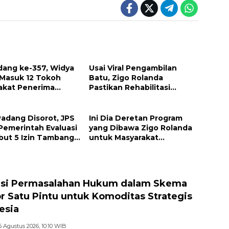
dang ke-357, Widya
Usai Viral Pengambilan
 Masuk 12 Tokoh
Batu, Zigo Rolanda
akat Penerima
Pastikan Rehabilitasi
argaan Pemko
Gunung Nago Tetap
g
Berlanjut
Padang Disorot, JPS
Ini Dia Deretan Program
Pemerintah Evaluasi
yang Dibawa Zigo Rolanda
but 5 Izin Tambang
untuk Masyarakat
 Sungai
Kabupaten Solok
si Permasalahan Hukum dalam Skema
r Satu Pintu untuk Komoditas Strategis
esia
6 Agustus 2026, 10:10 WIB