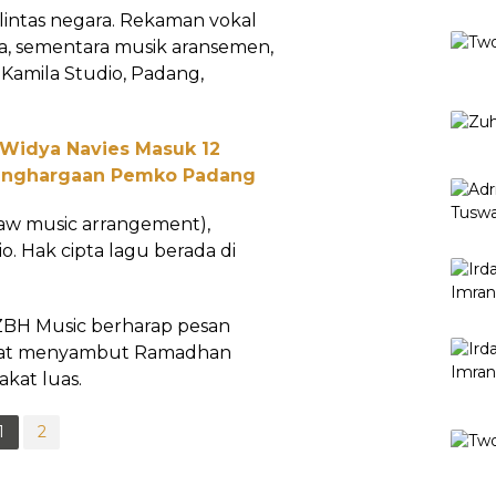
lintas negara. Rekaman vokal
ia, sementara musik aransemen,
 Kamila Studio, Padang,
 Widya Navies Masuk 12
Penghargaan Pemko Padang
aw music arrangement),
o. Hak cipta lagu berada di
i, ZBH Music berharap pesan
ngat menyambut Ramadhan
kat luas.
1
2