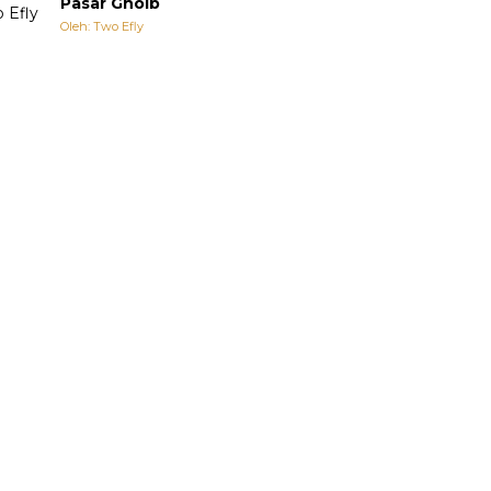
Pasar Ghoib
Oleh: Two Efly