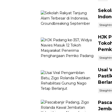
Sekol
Indon
Straight
HJK P
Tokoh
Pemk
Straight
Usai 
Pasti
Berla
Straight
Pasca
Jemba