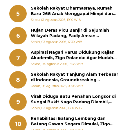
Sekolah Rakyat Dharmasraya, Rumah
5
Baru 268 Anak Menggapai Mimpi dan
Memutus Rantai Kemiskinan
Sabtu, 01 Agustus 2026, 19:10 WIB
Hujan Deras Picu Banjir di Sejumlah
6
Wilayah Padang, Fadly Amran
Perintahkan OPD Siaga
Senin, 03 Agustus 2026, 17:30 WIB
Aspirasi Nagari Harus Didukung Kajian
7
Akademik, Zigo Rolanda: Agar Mudah
Diperjuangkan di Kementerian
Selasa, 04 Agustus 2026, 15:35 WIB
Sekolah Rakyat Tanjung Alam Terbesar
8
di Indonesia, Groundbreaking
September
Kamis, 06 Agustus 2026, 09:05 WIB
Viral! Diduga Batu Penahan Longsor di
9
Sungai Bukit Nago Padang Diambil,
Warga Khawatir Bencana Terulang
Senin, 03 Agustus 2026, 16:10 WIB
Rehabilitasi Batang Lembang dan
10
Batang Gawan Segera Dimulai, Zigo
Rolanda Pastikan Proyek Berjalan