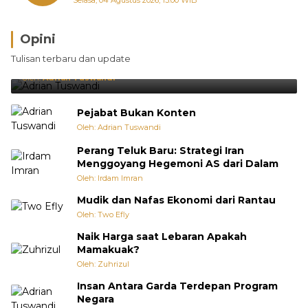
Selasa, 04 Agustus 2026, 13:00 WIB
Opini
Brasil Lebih Diunggulkan, tetapi Jepang Selalu
Tulisan terbaru dan update
Punya Cara Membuat Kejutan
Oleh:
Adrian Tuswandi
Pejabat Bukan Konten
Oleh: Adrian Tuswandi
Perang Teluk Baru: Strategi Iran
Menggoyang Hegemoni AS dari Dalam
Oleh: Irdam Imran
Mudik dan Nafas Ekonomi dari Rantau
Oleh: Two Efly
Naik Harga saat Lebaran Apakah
Mamakuak?
Oleh: Zuhrizul
Insan Antara Garda Terdepan Program
Negara