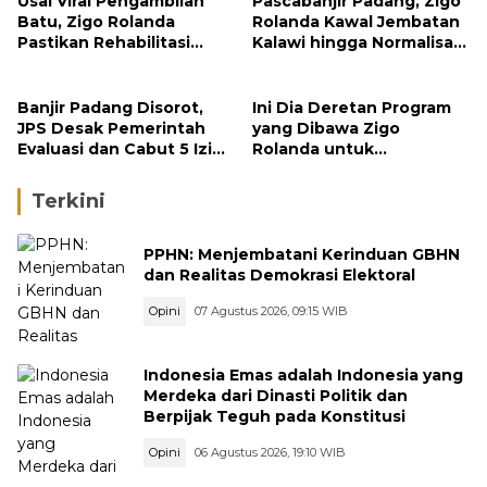
Usai Viral Pengambilan
Pascabanjir Padang, Zigo
Batu, Zigo Rolanda
Rolanda Kawal Jembatan
Pastikan Rehabilitasi
Kalawi hingga Normalisasi
Gunung Nago Tetap
Sungai
Berlanjut
Banjir Padang Disorot,
Ini Dia Deretan Program
JPS Desak Pemerintah
yang Dibawa Zigo
Evaluasi dan Cabut 5 Izin
Rolanda untuk
Tambang di Hulu Sungai
Masyarakat Kabupaten
Solok
Terkini
PPHN: Menjembatani Kerinduan GBHN
dan Realitas Demokrasi Elektoral
Opini
07 Agustus 2026, 09:15 WIB
Indonesia Emas adalah Indonesia yang
Merdeka dari Dinasti Politik dan
Berpijak Teguh pada Konstitusi
Opini
06 Agustus 2026, 19:10 WIB