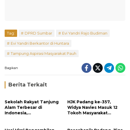
Tag:
DPRD Sumbar
Evi Yandri Rajo Budiman
Evi Yandri Berkantor di Huntara
Tampung Aspirasi Masyarakat Pauh
Bagikan
Berita Terkait
Sekolah Rakyat Tanjung
HJK Padang ke-357,
Alam Terbesar di
Widya Navies Masuk 12
Indonesia,
Tokoh Masyarakat
Groundbreaking
Penerima Penghargaan
September
Pemko Padang