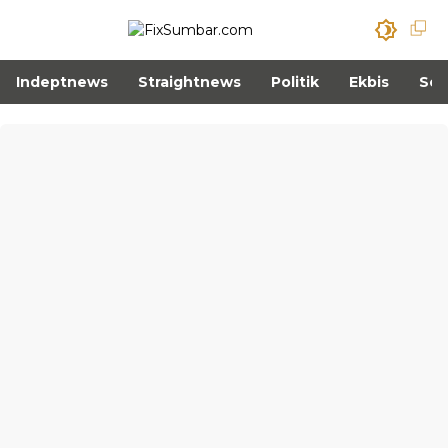
Indeptnews
Straightnews
Politik
Ekbis
Sos