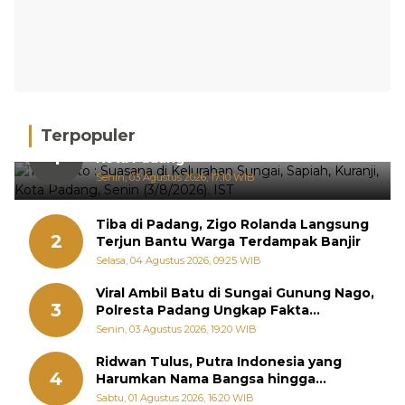
Terpopuler
Hujan Deras, 15 Titik Banjir Terdeteksi di
1
Kota Padang
Senin, 03 Agustus 2026, 17:10 WIB
Tiba di Padang, Zigo Rolanda Langsung
2
Terjun Bantu Warga Terdampak Banjir
Selasa, 04 Agustus 2026, 09:25 WIB
Viral Ambil Batu di Sungai Gunung Nago,
3
Polresta Padang Ungkap Fakta
Sebenarnya
Senin, 03 Agustus 2026, 19:20 WIB
Ridwan Tulus, Putra Indonesia yang
4
Harumkan Nama Bangsa hingga
Diabadikan dalam Buku Jepang
Sabtu, 01 Agustus 2026, 16:20 WIB