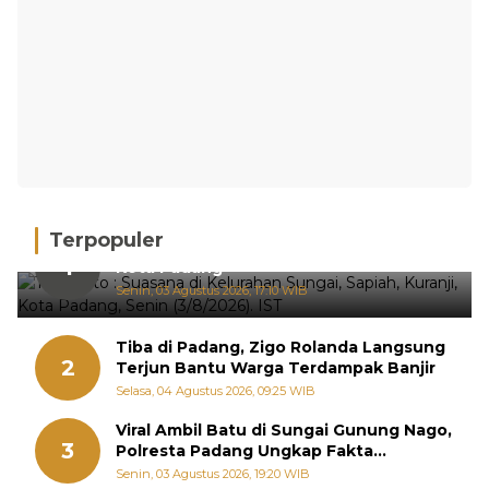
Terpopuler
Hujan Deras, 15 Titik Banjir Terdeteksi di
1
Kota Padang
Senin, 03 Agustus 2026, 17:10 WIB
Tiba di Padang, Zigo Rolanda Langsung
2
Terjun Bantu Warga Terdampak Banjir
Selasa, 04 Agustus 2026, 09:25 WIB
Viral Ambil Batu di Sungai Gunung Nago,
3
Polresta Padang Ungkap Fakta
Sebenarnya
Senin, 03 Agustus 2026, 19:20 WIB