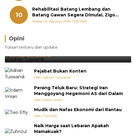
Rehabilitasi Batang Lembang dan
10
Batang Gawan Segera Dimulai, Zigo
Rolanda Pastikan Proyek Berjalan
Selasa, 04 Agustus 2026, 13:00 WIB
Opini
Brasil Lebih Diunggulkan, tetapi Jepang Selalu
Tulisan terbaru dan update
Punya Cara Membuat Kejutan
Oleh:
Adrian Tuswandi
Pejabat Bukan Konten
Oleh: Adrian Tuswandi
Perang Teluk Baru: Strategi Iran
Menggoyang Hegemoni AS dari Dalam
Oleh: Irdam Imran
Mudik dan Nafas Ekonomi dari Rantau
Oleh: Two Efly
Naik Harga saat Lebaran Apakah
Mamakuak?