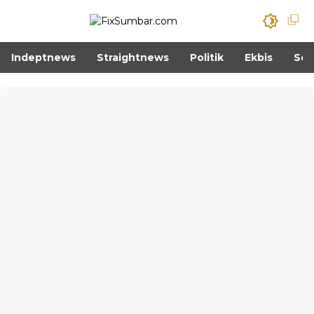
Indeptnews
Straightnews
Politik
Ekbis
Sos