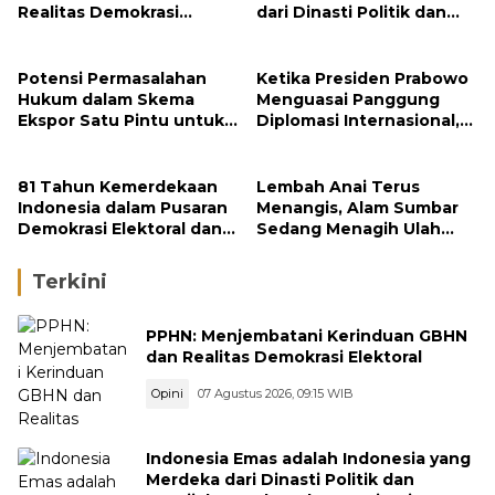
Realitas Demokrasi
dari Dinasti Politik dan
Elektoral
Berpijak Teguh pada
Konstitusi
Potensi Permasalahan
Ketika Presiden Prabowo
Hukum dalam Skema
Menguasai Panggung
Ekspor Satu Pintu untuk
Diplomasi Internasional,
Komoditas Strategis
Jokowi, Gibran, dan
Indonesia
Kaesang Menguasai
Safari Politik Nasional
81 Tahun Kemerdekaan
Lembah Anai Terus
Indonesia dalam Pusaran
Menangis, Alam Sumbar
Demokrasi Elektoral dan
Sedang Menagih Ulah
Politik Transaksional:
Manusia
Sebuah Resonansi
Terkini
PPHN: Menjembatani Kerinduan GBHN
dan Realitas Demokrasi Elektoral
Opini
07 Agustus 2026, 09:15 WIB
Indonesia Emas adalah Indonesia yang
Merdeka dari Dinasti Politik dan