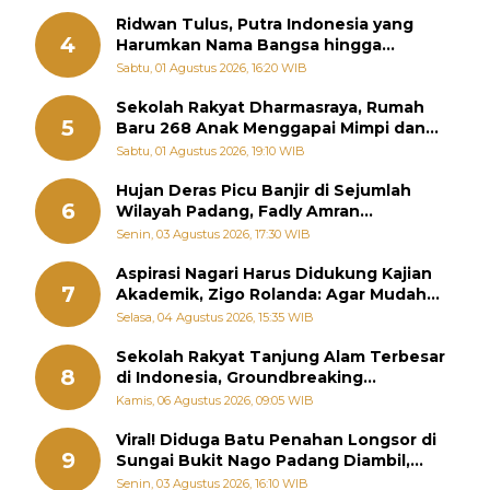
Ridwan Tulus, Putra Indonesia yang
4
Harumkan Nama Bangsa hingga
Diabadikan dalam Buku Jepang
Sabtu, 01 Agustus 2026, 16:20 WIB
Sekolah Rakyat Dharmasraya, Rumah
5
Baru 268 Anak Menggapai Mimpi dan
Memutus Rantai Kemiskinan
Sabtu, 01 Agustus 2026, 19:10 WIB
Hujan Deras Picu Banjir di Sejumlah
6
Wilayah Padang, Fadly Amran
Perintahkan OPD Siaga
Senin, 03 Agustus 2026, 17:30 WIB
Aspirasi Nagari Harus Didukung Kajian
7
Akademik, Zigo Rolanda: Agar Mudah
Diperjuangkan di Kementerian
Selasa, 04 Agustus 2026, 15:35 WIB
Sekolah Rakyat Tanjung Alam Terbesar
8
di Indonesia, Groundbreaking
September
Kamis, 06 Agustus 2026, 09:05 WIB
Viral! Diduga Batu Penahan Longsor di
9
Sungai Bukit Nago Padang Diambil,
Warga Khawatir Bencana Terulang
Senin, 03 Agustus 2026, 16:10 WIB