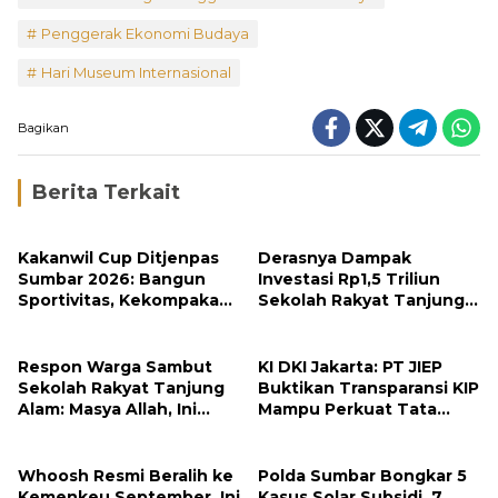
Penggerak Ekonomi Budaya
Hari Museum Internasional
Bagikan
Berita Terkait
Kakanwil Cup Ditjenpas
Derasnya Dampak
Sumbar 2026: Bangun
Investasi Rp1,5 Triliun
Sportivitas, Kekompakan
Sekolah Rakyat Tanjung
dan Integritas Petugas
Alam
Respon Warga Sambut
KI DKI Jakarta: PT JIEP
Sekolah Rakyat Tanjung
Buktikan Transparansi KIP
Alam: Masya Allah, Ini
Mampu Perkuat Tata
Rezeki untuk Nagari Kami
Kelola Perusahaan
Whoosh Resmi Beralih ke
Polda Sumbar Bongkar 5
Kemenkeu September, Ini
Kasus Solar Subsidi, 7