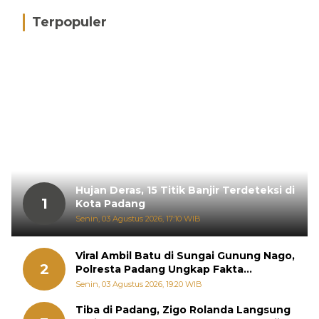
Terpopuler
Hujan Deras, 15 Titik Banjir Terdeteksi di
1
Kota Padang
Senin, 03 Agustus 2026, 17:10 WIB
Viral Ambil Batu di Sungai Gunung Nago,
2
Polresta Padang Ungkap Fakta
Sebenarnya
Senin, 03 Agustus 2026, 19:20 WIB
Tiba di Padang, Zigo Rolanda Langsung