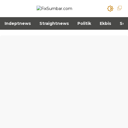
Indeptnews
Straightnews
Politik
Ekbis
Sos