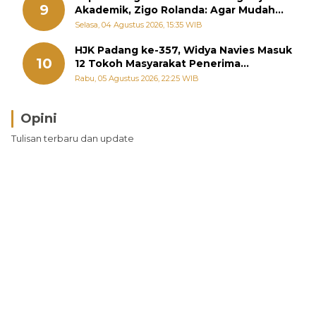
9
Akademik, Zigo Rolanda: Agar Mudah
Diperjuangkan di Kementerian
Selasa, 04 Agustus 2026, 15:35 WIB
HJK Padang ke-357, Widya Navies Masuk
10
12 Tokoh Masyarakat Penerima
Penghargaan Pemko Padang
Rabu, 05 Agustus 2026, 22:25 WIB
Opini
Tulisan terbaru dan update