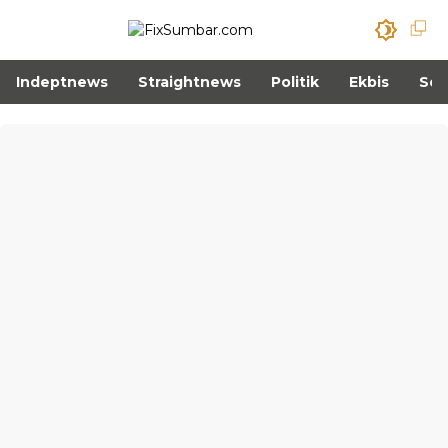
Indeptnews
Straightnews
Politik
Ekbis
Sos