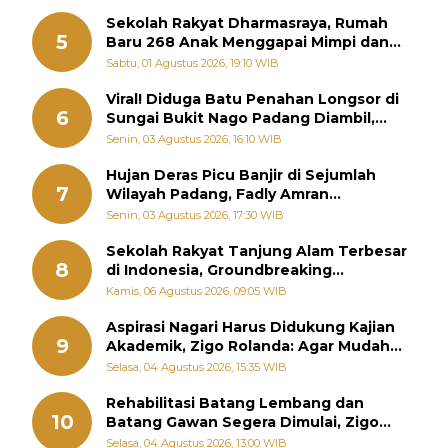
Sekolah Rakyat Dharmasraya, Rumah
5
Baru 268 Anak Menggapai Mimpi dan
Memutus Rantai Kemiskinan
Sabtu, 01 Agustus 2026, 19:10 WIB
Viral! Diduga Batu Penahan Longsor di
6
Sungai Bukit Nago Padang Diambil,
Warga Khawatir Bencana Terulang
Senin, 03 Agustus 2026, 16:10 WIB
Hujan Deras Picu Banjir di Sejumlah
7
Wilayah Padang, Fadly Amran
Perintahkan OPD Siaga
Senin, 03 Agustus 2026, 17:30 WIB
Sekolah Rakyat Tanjung Alam Terbesar
8
di Indonesia, Groundbreaking
September
Kamis, 06 Agustus 2026, 09:05 WIB
Aspirasi Nagari Harus Didukung Kajian
9
Akademik, Zigo Rolanda: Agar Mudah
Diperjuangkan di Kementerian
Selasa, 04 Agustus 2026, 15:35 WIB
Rehabilitasi Batang Lembang dan
10
Batang Gawan Segera Dimulai, Zigo
Rolanda Pastikan Proyek Berjalan
Selasa, 04 Agustus 2026, 13:00 WIB