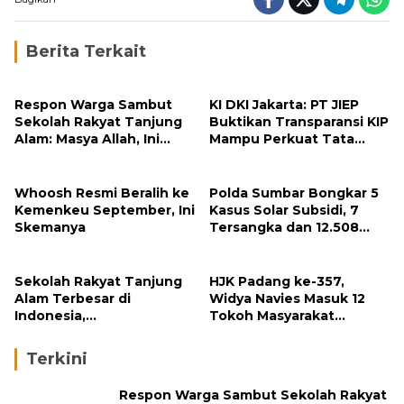
Berita Terkait
Respon Warga Sambut
KI DKI Jakarta: PT JIEP
Sekolah Rakyat Tanjung
Buktikan Transparansi KIP
Alam: Masya Allah, Ini
Mampu Perkuat Tata
Rezeki untuk Nagari Kami
Kelola Perusahaan
Whoosh Resmi Beralih ke
Polda Sumbar Bongkar 5
Kemenkeu September, Ini
Kasus Solar Subsidi, 7
Skemanya
Tersangka dan 12.508
Liter Bio Solar Disita
Sekolah Rakyat Tanjung
HJK Padang ke-357,
Alam Terbesar di
Widya Navies Masuk 12
Indonesia,
Tokoh Masyarakat
Groundbreaking
Penerima Penghargaan
September
Pemko Padang
Terkini
Respon Warga Sambut Sekolah Rakyat