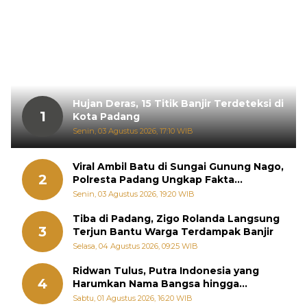
Hujan Deras, 15 Titik Banjir Terdeteksi di
1
Kota Padang
Senin, 03 Agustus 2026, 17:10 WIB
Viral Ambil Batu di Sungai Gunung Nago,
2
Polresta Padang Ungkap Fakta
Sebenarnya
Senin, 03 Agustus 2026, 19:20 WIB
Tiba di Padang, Zigo Rolanda Langsung
3
Terjun Bantu Warga Terdampak Banjir
Selasa, 04 Agustus 2026, 09:25 WIB
Ridwan Tulus, Putra Indonesia yang
4
Harumkan Nama Bangsa hingga
Diabadikan dalam Buku Jepang
Sabtu, 01 Agustus 2026, 16:20 WIB