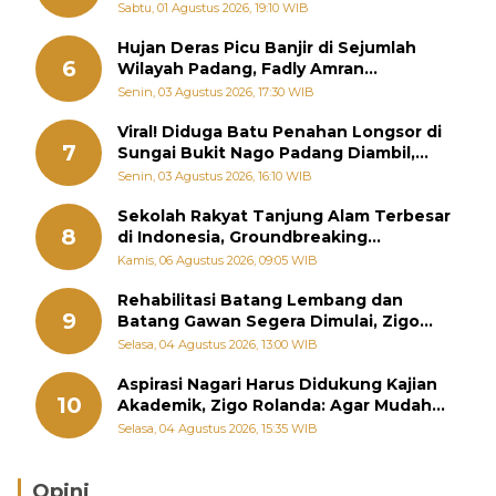
Memutus Rantai Kemiskinan
Sabtu, 01 Agustus 2026, 19:10 WIB
Hujan Deras Picu Banjir di Sejumlah
6
Wilayah Padang, Fadly Amran
Perintahkan OPD Siaga
Senin, 03 Agustus 2026, 17:30 WIB
Viral! Diduga Batu Penahan Longsor di
7
Sungai Bukit Nago Padang Diambil,
Warga Khawatir Bencana Terulang
Senin, 03 Agustus 2026, 16:10 WIB
Sekolah Rakyat Tanjung Alam Terbesar
8
di Indonesia, Groundbreaking
September
Kamis, 06 Agustus 2026, 09:05 WIB
Rehabilitasi Batang Lembang dan
9
Batang Gawan Segera Dimulai, Zigo
Rolanda Pastikan Proyek Berjalan
Selasa, 04 Agustus 2026, 13:00 WIB
Aspirasi Nagari Harus Didukung Kajian
10
Akademik, Zigo Rolanda: Agar Mudah
Diperjuangkan di Kementerian
Selasa, 04 Agustus 2026, 15:35 WIB
Opini