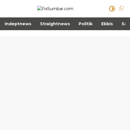
Indeptnews
Straightnews
Politik
Ekbis
Sos