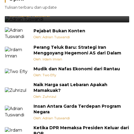
Brasil Lebih Diunggulkan, tetapi Jepang Selalu
Tulisan terbaru dan update
Punya Cara Membuat Kejutan
Oleh:
Adrian Tuswandi
Pejabat Bukan Konten
Oleh: Adrian Tuswandi
Perang Teluk Baru: Strategi Iran
Menggoyang Hegemoni AS dari Dalam
Oleh: Irdam Imran
Mudik dan Nafas Ekonomi dari Rantau
Oleh: Two Efly
Naik Harga saat Lebaran Apakah
Mamakuak?
Oleh: Zuhrizul
Insan Antara Garda Terdepan Program
Negara
Oleh: Adrian Tuswandi
Ketika DPR Memaksa Presiden Keluar dari
BOP