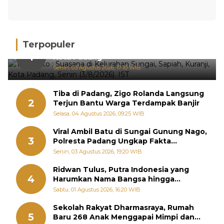
Terpopuler
Hujan Deras, 15 Titik Banjir Terdeteksi di
1
Kota Padang
Senin, 03 Agustus 2026, 17:10 WIB
Tiba di Padang, Zigo Rolanda Langsung
2
Terjun Bantu Warga Terdampak Banjir
Selasa, 04 Agustus 2026, 09:25 WIB
Viral Ambil Batu di Sungai Gunung Nago,
3
Polresta Padang Ungkap Fakta
Sebenarnya
Senin, 03 Agustus 2026, 19:20 WIB
Ridwan Tulus, Putra Indonesia yang
4
Harumkan Nama Bangsa hingga
Diabadikan dalam Buku Jepang
Sabtu, 01 Agustus 2026, 16:20 WIB
Sekolah Rakyat Dharmasraya, Rumah
5
Baru 268 Anak Menggapai Mimpi dan