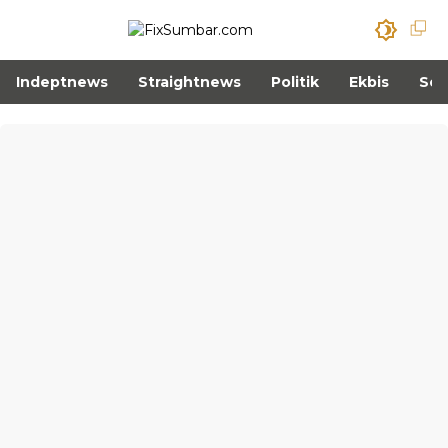
Indeptnews
Straightnews
Politik
Ekbis
Sos