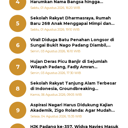
4
Harumkan Nama Bangsa hingga
Diabadikan dalam Buku Jepang
Sabtu, 01 Agustus 2026, 16:20 WIB
Sekolah Rakyat Dharmasraya, Rumah
5
Baru 268 Anak Menggapai Mimpi dan
Memutus Rantai Kemiskinan
Sabtu, 01 Agustus 2026, 19:10 WIB
Viral! Diduga Batu Penahan Longsor di
6
Sungai Bukit Nago Padang Diambil,
Warga Khawatir Bencana Terulang
Senin, 03 Agustus 2026, 16:10 WIB
Hujan Deras Picu Banjir di Sejumlah
7
Wilayah Padang, Fadly Amran
Perintahkan OPD Siaga
Senin, 03 Agustus 2026, 17:30 WIB
Sekolah Rakyat Tanjung Alam Terbesar
8
di Indonesia, Groundbreaking
September
Kamis, 06 Agustus 2026, 09:05 WIB
Aspirasi Nagari Harus Didukung Kajian
9
Akademik, Zigo Rolanda: Agar Mudah
Diperjuangkan di Kementerian
Selasa, 04 Agustus 2026, 15:35 WIB
HJK Padang ke-357, Widya Navies Masuk