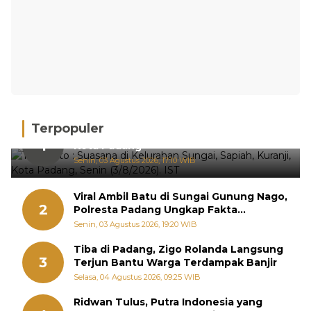
Terpopuler
Hujan Deras, 15 Titik Banjir Terdeteksi di
1
Kota Padang
Senin, 03 Agustus 2026, 17:10 WIB
Viral Ambil Batu di Sungai Gunung Nago,
2
Polresta Padang Ungkap Fakta
Sebenarnya
Senin, 03 Agustus 2026, 19:20 WIB
Tiba di Padang, Zigo Rolanda Langsung
3
Terjun Bantu Warga Terdampak Banjir
Selasa, 04 Agustus 2026, 09:25 WIB
Ridwan Tulus, Putra Indonesia yang