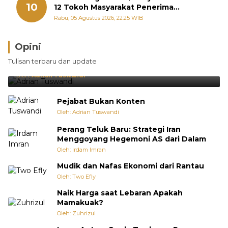
10
12 Tokoh Masyarakat Penerima
Penghargaan Pemko Padang
Rabu, 05 Agustus 2026, 22:25 WIB
Opini
Brasil Lebih Diunggulkan, tetapi Jepang Selalu
Tulisan terbaru dan update
Punya Cara Membuat Kejutan
Oleh:
Adrian Tuswandi
Pejabat Bukan Konten
Oleh: Adrian Tuswandi
Perang Teluk Baru: Strategi Iran
Menggoyang Hegemoni AS dari Dalam
Oleh: Irdam Imran
Mudik dan Nafas Ekonomi dari Rantau
Oleh: Two Efly
Naik Harga saat Lebaran Apakah
Mamakuak?
Oleh: Zuhrizul