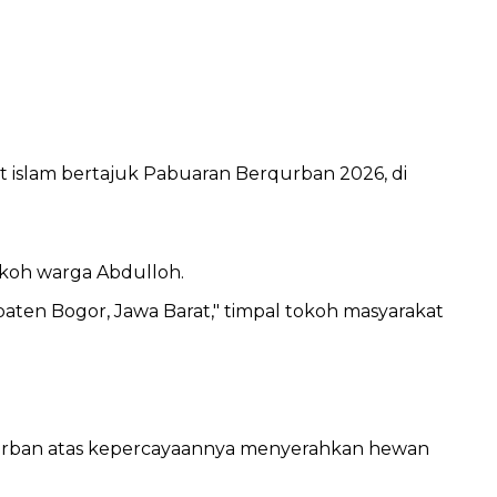
mat islam bertajuk Pabuaran Berqurban 2026, di
okoh warga Abdulloh.
aten Bogor, Jawa Barat," timpal tokoh masyarakat
a qurban atas kepercayaannya menyerahkan hewan