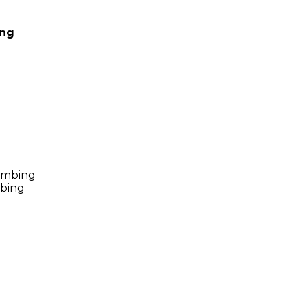
ing
mbing