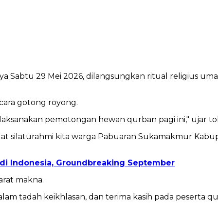
atnya Sabtu 29 Mei 2026, dilangsungkan ritual religius u
cara gotong royong.
melaksanakan pemotongan hewan qurban pagi ini," ujar t
nguat silaturahmi kita warga Pabuaran Sukamakmur Kabup
 di Indonesia, Groundbreaking September
arat makna.
dalam tadah keikhlasan, dan terima kasih pada pesert