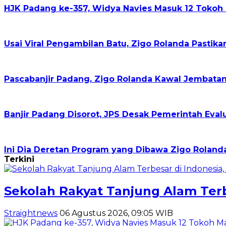
HJK Padang ke-357, Widya Navies Masuk 12 Toko
Usai Viral Pengambilan Batu, Zigo Rolanda Pastika
Pascabanjir Padang, Zigo Rolanda Kawal Jembatan
Banjir Padang Disorot, JPS Desak Pemerintah Eval
Ini Dia Deretan Program yang Dibawa Zigo Roland
Terkini
Sekolah Rakyat Tanjung Alam Ter
Straightnews
06 Agustus 2026, 09:05 WIB