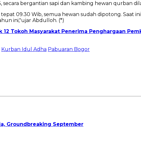
, secara bergantian sapi dan kambing hewan qurban di
tepat 09.30 Wib, semua hewan sudah dipotong. Saat ini
n ini,"ujar Abdulloh. (*)
uk 12 Tokoh Masyarakat Penerima Penghargaan Pem
Kurban Idul Adha
Pabuaran Bogor
sia, Groundbreaking September