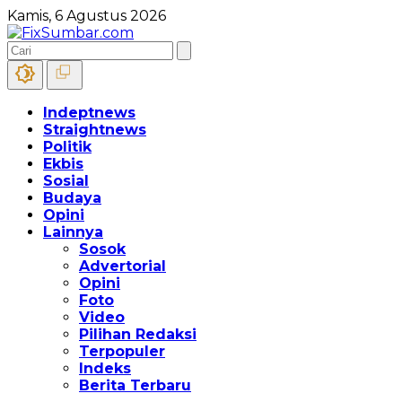
Kamis, 6 Agustus 2026
Indeptnews
Straightnews
Politik
Ekbis
Sosial
Budaya
Opini
Lainnya
Sosok
Advertorial
Opini
Foto
Video
Pilihan Redaksi
Terpopuler
Indeks
Berita Terbaru