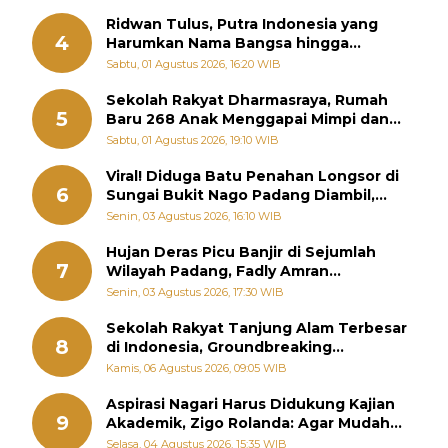
Ridwan Tulus, Putra Indonesia yang
4
Harumkan Nama Bangsa hingga
Diabadikan dalam Buku Jepang
Sabtu, 01 Agustus 2026, 16:20 WIB
Sekolah Rakyat Dharmasraya, Rumah
5
Baru 268 Anak Menggapai Mimpi dan
Memutus Rantai Kemiskinan
Sabtu, 01 Agustus 2026, 19:10 WIB
Viral! Diduga Batu Penahan Longsor di
6
Sungai Bukit Nago Padang Diambil,
Warga Khawatir Bencana Terulang
Senin, 03 Agustus 2026, 16:10 WIB
Hujan Deras Picu Banjir di Sejumlah
7
Wilayah Padang, Fadly Amran
Perintahkan OPD Siaga
Senin, 03 Agustus 2026, 17:30 WIB
Sekolah Rakyat Tanjung Alam Terbesar
8
di Indonesia, Groundbreaking
September
Kamis, 06 Agustus 2026, 09:05 WIB
Aspirasi Nagari Harus Didukung Kajian
9
Akademik, Zigo Rolanda: Agar Mudah
Diperjuangkan di Kementerian
Selasa, 04 Agustus 2026, 15:35 WIB