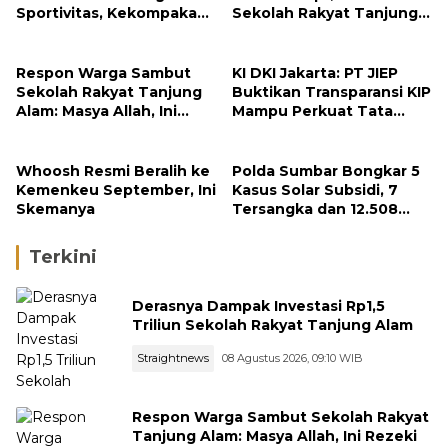
Sportivitas, Kekompakan
Sekolah Rakyat Tanjung
dan Integritas Petugas
Alam
Respon Warga Sambut
KI DKI Jakarta: PT JIEP
Sekolah Rakyat Tanjung
Buktikan Transparansi KIP
Alam: Masya Allah, Ini
Mampu Perkuat Tata
Rezeki untuk Nagari Kami
Kelola Perusahaan
Whoosh Resmi Beralih ke
Polda Sumbar Bongkar 5
Kemenkeu September, Ini
Kasus Solar Subsidi, 7
Skemanya
Tersangka dan 12.508
Liter Bio Solar Disita
Terkini
Derasnya Dampak Investasi Rp1,5
Triliun Sekolah Rakyat Tanjung Alam
Straightnews
08 Agustus 2026, 09:10 WIB
Respon Warga Sambut Sekolah Rakyat
Tanjung Alam: Masya Allah, Ini Rezeki