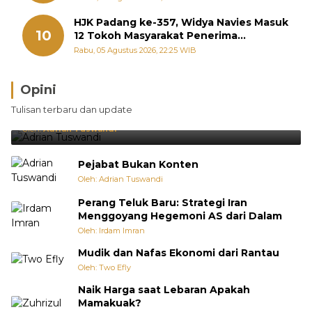
HJK Padang ke-357, Widya Navies Masuk
10
12 Tokoh Masyarakat Penerima
Penghargaan Pemko Padang
Rabu, 05 Agustus 2026, 22:25 WIB
Opini
Brasil Lebih Diunggulkan, tetapi Jepang Selalu
Tulisan terbaru dan update
Punya Cara Membuat Kejutan
Oleh:
Adrian Tuswandi
Pejabat Bukan Konten
Oleh: Adrian Tuswandi
Perang Teluk Baru: Strategi Iran
Menggoyang Hegemoni AS dari Dalam
Oleh: Irdam Imran
Mudik dan Nafas Ekonomi dari Rantau
Oleh: Two Efly
Naik Harga saat Lebaran Apakah
Mamakuak?