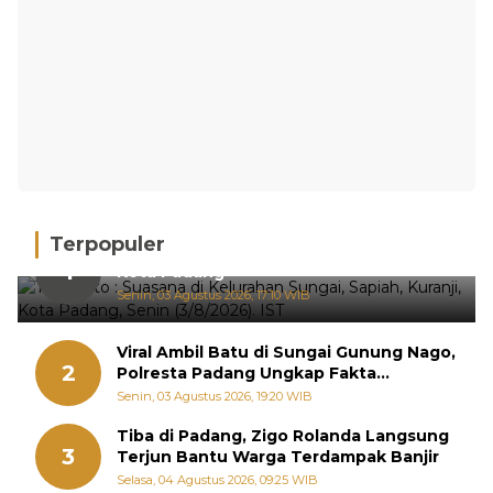
Terpopuler
Hujan Deras, 15 Titik Banjir Terdeteksi di
1
Kota Padang
Senin, 03 Agustus 2026, 17:10 WIB
Viral Ambil Batu di Sungai Gunung Nago,
2
Polresta Padang Ungkap Fakta
Sebenarnya
Senin, 03 Agustus 2026, 19:20 WIB
Tiba di Padang, Zigo Rolanda Langsung
3
Terjun Bantu Warga Terdampak Banjir
Selasa, 04 Agustus 2026, 09:25 WIB