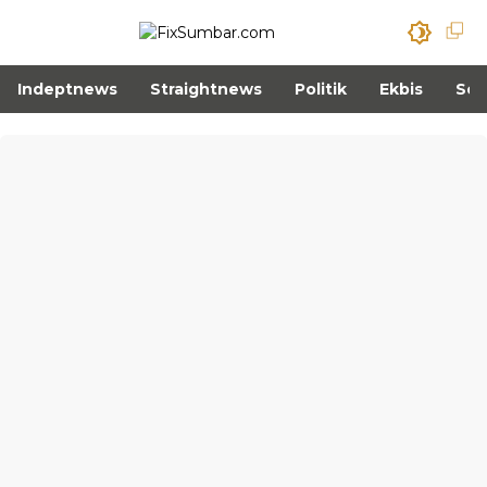
Indeptnews
Straightnews
Politik
Ekbis
Sos