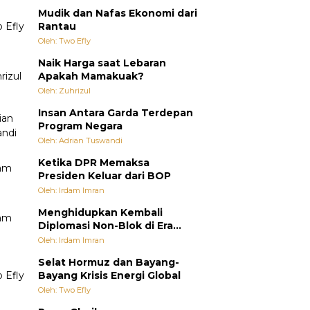
Mudik dan Nafas Ekonomi dari
Rantau
Oleh: Two Efly
Naik Harga saat Lebaran
Apakah Mamakuak?
Oleh: Zuhrizul
Insan Antara Garda Terdepan
Program Negara
Oleh: Adrian Tuswandi
Ketika DPR Memaksa
Presiden Keluar dari BOP
Oleh: Irdam Imran
Menghidupkan Kembali
Diplomasi Non-Blok di Era
Multipolar
Oleh: Irdam Imran
Selat Hormuz dan Bayang-
Bayang Krisis Energi Global
Oleh: Two Efly