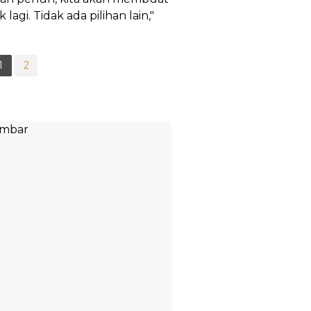
agi. Tidak ada pilihan lain,"
1
2