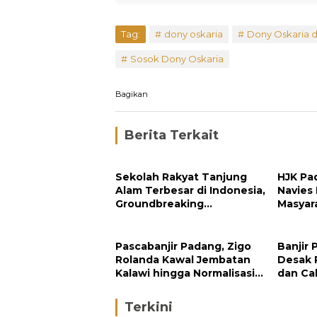
Tag:
dony oskaria
Dony Oskaria 
Sosok Dony Oskaria
Bagikan
Berita Terkait
Sekolah Rakyat Tanjung
HJK Pa
Alam Terbesar di Indonesia,
Navies
Groundbreaking
Masyar
September
Pengh
Padan
Pascabanjir Padang, Zigo
Banjir 
Rolanda Kawal Jembatan
Desak 
Kalawi hingga Normalisasi
dan Ca
Sungai
di Hulu
Terkini