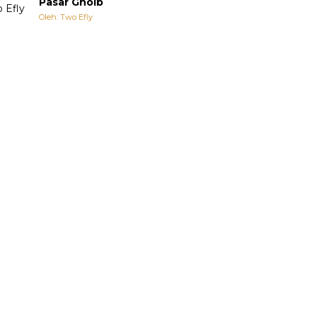
Pasar Ghoib
Oleh: Two Efly