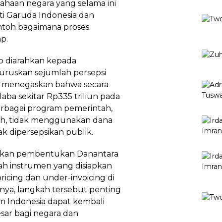
sahaan negara yang selama ini
ti Garuda Indonesia dan
ontoh bagaimana proses
p.
ap diarahkan kepada
uruskan sejumlah persepsi
a menegaskan bahwa secara
ba sekitar Rp335 triliun pada
erbagai program pemerintah,
ih, tidak menggunakan dana
 dipersepsikan publik.
askan pembentukan Danantara
ah instrumen yang disiapkan
ricing dan under-invoicing di
nya, langkah tersebut penting
am Indonesia dapat kembali
sar bagi negara dan