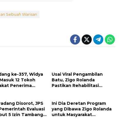
dan Sebuah Warisan
dang ke-357, Widya
Usai Viral Pengambilan
 Masuk 12 Tokoh
Batu, Zigo Rolanda
akat Penerima
Pastikan Rehabilitasi
argaan Pemko
Gunung Nago Tetap
g
Berlanjut
Padang Disorot, JPS
Ini Dia Deretan Program
Pemerintah Evaluasi
yang Dibawa Zigo Rolanda
but 5 Izin Tambang
untuk Masyarakat
 Sungai
Kabupaten Solok