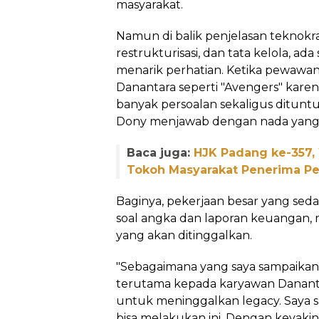
masyarakat.
Namun di balik penjelasan teknokrat
restrukturisasi, dan tata kelola, ad
menarik perhatian. Ketika pewawa
Danantara seperti "Avengers" kare
banyak persoalan sekaligus ditun
Dony menjawab dengan nada yang j
Baca juga:
HJK Padang ke-357,
Tokoh Masyarakat Penerima 
Baginya, pekerjaan besar yang sed
soal angka dan laporan keuangan, 
yang akan ditinggalkan.
"Sebagaimana yang saya sampaikan
terutama kepada karyawan Danantar
untuk meninggalkan legacy. Saya sa
bisa melakukan ini. Dengan keyak