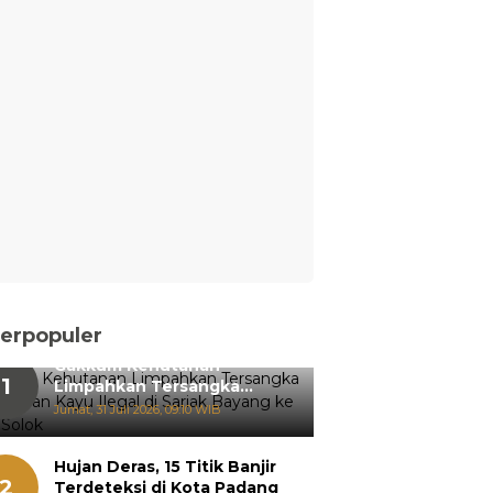
erpopuler
Gakkum Kehutanan
1
Limpahkan Tersangka
Pemanenan Kayu Ilegal di
Jumat, 31 Juli 2026, 09:10 WIB
Sariak Bayang ke Kejari
Solok
Hujan Deras, 15 Titik Banjir
2
Terdeteksi di Kota Padang