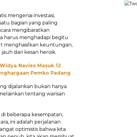
is mengenai investasi,
a satu bagian yang paling
ncara mengibaratkan
na harus menghadapi begitu
tut menghasilkan keuntungan,
auh dari kesan heroik.
 Widya Navies Masuk 12
Penghargaan Pemko Padang
ang dijalankan bukan hanya
melainkan tentang warisan
 di beberapa kesempatan,
a, ini adalah perjalanan
ngat optimistis bahwa kita
inan penuh, kita akan membuat