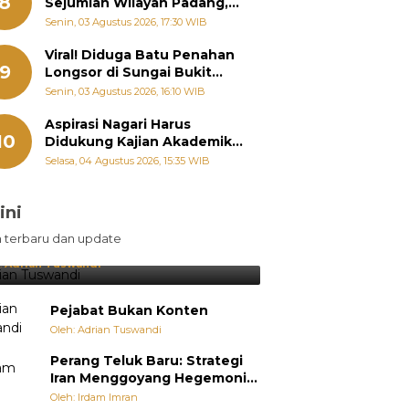
8
Sejumlah Wilayah Padang,
Fadly Amran Perintahkan
Senin, 03 Agustus 2026, 17:30 WIB
OPD Siaga
Viral! Diduga Batu Penahan
9
Longsor di Sungai Bukit
Nago Padang Diambil, Warga
Senin, 03 Agustus 2026, 16:10 WIB
Khawatir Bencana Terulang
Aspirasi Nagari Harus
10
Didukung Kajian Akademik,
Zigo Rolanda: Agar Mudah
Selasa, 04 Agustus 2026, 15:35 WIB
Diperjuangkan di
Kementerian
ini
sil Lebih Diunggulkan, tetapi
n terbaru dan update
pang Selalu Punya Cara Membuat
jutan
:
Adrian Tuswandi
Pejabat Bukan Konten
Oleh: Adrian Tuswandi
Perang Teluk Baru: Strategi
Iran Menggoyang Hegemoni
AS dari Dalam
Oleh: Irdam Imran