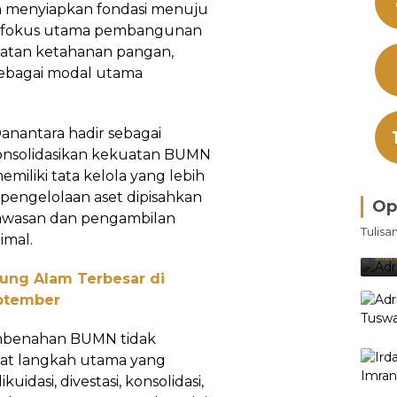
h menyiapkan fondasi menuju
, fokus utama pembangunan
guatan ketahanan pangan,
sebagai modal utama
anantara hadir sebagai
onsolidasikan kekuatan BUMN
memiliki tata kelola yang lebih
i pengelolaan aset dipisahkan
Op
ngawasan dan pengambilan
Bra
Tulisa
Je
imal.
Ke
Oleh
jung Alam Terbesar di
eptember
mbenahan BUMN tidak
pat langkah utama yang
kuidasi, divestasi, konsolidasi,