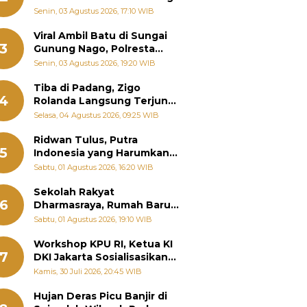
Senin, 03 Agustus 2026, 17:10 WIB
Viral Ambil Batu di Sungai
3
Gunung Nago, Polresta
Padang Ungkap Fakta
Senin, 03 Agustus 2026, 19:20 WIB
Sebenarnya
Tiba di Padang, Zigo
4
Rolanda Langsung Terjun
Bantu Warga Terdampak
Selasa, 04 Agustus 2026, 09:25 WIB
Banjir
Ridwan Tulus, Putra
5
Indonesia yang Harumkan
Nama Bangsa hingga
Sabtu, 01 Agustus 2026, 16:20 WIB
Diabadikan dalam Buku
Jepang
Sekolah Rakyat
6
Dharmasraya, Rumah Baru
268 Anak Menggapai Mimpi
Sabtu, 01 Agustus 2026, 19:10 WIB
dan Memutus Rantai
Kemiskinan
Workshop KPU RI, Ketua KI
7
DKI Jakarta Sosialisasikan
Hukum Acara Penyelesaian
Kamis, 30 Juli 2026, 20:45 WIB
Sengketa Informasi Publik
Hujan Deras Picu Banjir di