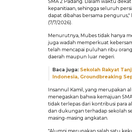
SMA 2 Padang. Dalam waktu deka
kepanitiaan, sehingga seluruh per
dapat dibahas bersama pengurus," k
(7/7/2026).
Menurutnya, Mubes tidak hanya men
juga wadah memperkuat kebersam
telah mencapai puluhan ribu orang
daerah maupun luar negeri.
Baca juga:
Sekolah Rakyat Tan
Indonesia, Groundbreaking S
Insannul Kamil, yang merupakan al
menegaskan bahwa kemajuan SMA N
tidak terlepas dari kontribusi para
dan dukungan terhadap sekolah selama
masing-masing angkatan.
"Alumni merupakan salah satu kek