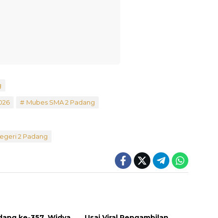
g
026
Mubes SMA 2 Padang
egeri 2 Padang
dang ke-357, Widya
Usai Viral Pengambilan