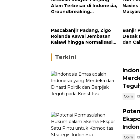
Alam Terbesar di Indonesia,
Navies
Groundbreaking
Masyar
September
Pengh
Padan
Pascabanjir Padang, Zigo
Banjir 
Rolanda Kawal Jembatan
Desak 
Kalawi hingga Normalisasi
dan Ca
Sungai
di Hulu
Terkini
Indon
Merde
Teguh
Opini
0
Poten
Ekspo
Indon
Opini
0