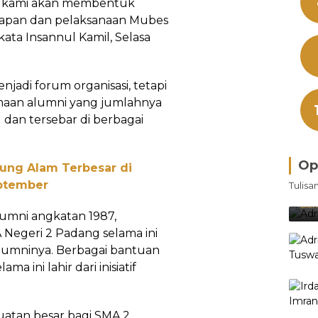
t kami akan membentuk
siapan dan pelaksanaan Mubes
ata Insannul Kamil, Selasa
jadi forum organisasi, tetapi
aan alumni yang jumlahnya
 dan tersebar di berbagai
Op
jung Alam Terbesar di
Bra
eptember
Tulisa
Je
Ke
Oleh
umni angkatan 1987,
egeri 2 Padang selama ini
 alumninya. Berbagai bantuan
 ini lahir dari inisiatif
uatan besar bagi SMA 2