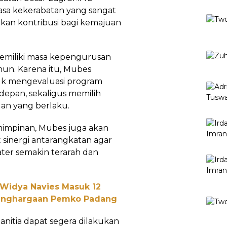
rasa kekerabatan yang sangat
ikan kontribusi bagi kemajuan
 memiliki masa kepengurusan
hun. Karena itu, Mubes
uk mengevaluasi program
 depan, sekaligus memilih
an yang berlaku.
mimpinan, Mubes juga akan
inergi antarangkatan agar
ter semakin terarah dan
 Widya Navies Masuk 12
Penghargaan Pemko Padang
nitia dapat segera dilakukan