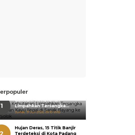
erpopuler
Gakkum Kehutanan
1
Limpahkan Tersangka
Pemanenan Kayu Ilegal di
Jumat, 31 Juli 2026, 09:10 WIB
Sariak Bayang ke Kejari
Solok
Hujan Deras, 15 Titik Banjir
2
Terdeteksi di Kota Padang