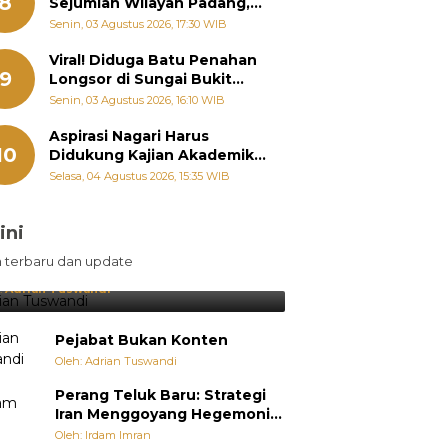
8
Sejumlah Wilayah Padang,
Fadly Amran Perintahkan
Senin, 03 Agustus 2026, 17:30 WIB
OPD Siaga
Viral! Diduga Batu Penahan
9
Longsor di Sungai Bukit
Nago Padang Diambil, Warga
Senin, 03 Agustus 2026, 16:10 WIB
Khawatir Bencana Terulang
Aspirasi Nagari Harus
10
Didukung Kajian Akademik,
Zigo Rolanda: Agar Mudah
Selasa, 04 Agustus 2026, 15:35 WIB
Diperjuangkan di
Kementerian
ini
sil Lebih Diunggulkan, tetapi
n terbaru dan update
pang Selalu Punya Cara Membuat
jutan
:
Adrian Tuswandi
Pejabat Bukan Konten
Oleh: Adrian Tuswandi
Perang Teluk Baru: Strategi
Iran Menggoyang Hegemoni
AS dari Dalam
Oleh: Irdam Imran