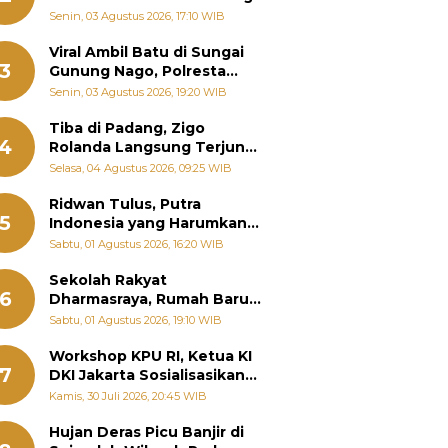
Senin, 03 Agustus 2026, 17:10 WIB
Viral Ambil Batu di Sungai
3
Gunung Nago, Polresta
Padang Ungkap Fakta
Senin, 03 Agustus 2026, 19:20 WIB
Sebenarnya
Tiba di Padang, Zigo
4
Rolanda Langsung Terjun
Bantu Warga Terdampak
Selasa, 04 Agustus 2026, 09:25 WIB
Banjir
Ridwan Tulus, Putra
5
Indonesia yang Harumkan
Nama Bangsa hingga
Sabtu, 01 Agustus 2026, 16:20 WIB
Diabadikan dalam Buku
Jepang
Sekolah Rakyat
6
Dharmasraya, Rumah Baru
268 Anak Menggapai Mimpi
Sabtu, 01 Agustus 2026, 19:10 WIB
dan Memutus Rantai
Kemiskinan
Workshop KPU RI, Ketua KI
7
DKI Jakarta Sosialisasikan
Hukum Acara Penyelesaian
Kamis, 30 Juli 2026, 20:45 WIB
Sengketa Informasi Publik
Hujan Deras Picu Banjir di