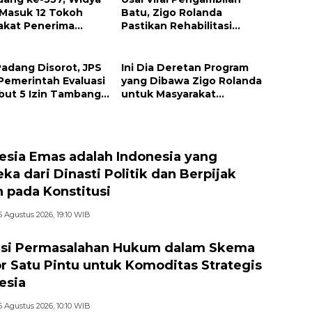
 Masuk 12 Tokoh
Batu, Zigo Rolanda
akat Penerima
Pastikan Rehabilitasi
argaan Pemko
Gunung Nago Tetap
g
Berlanjut
Padang Disorot, JPS
Ini Dia Deretan Program
Pemerintah Evaluasi
yang Dibawa Zigo Rolanda
but 5 Izin Tambang
untuk Masyarakat
 Sungai
Kabupaten Solok
esia Emas adalah Indonesia yang
ka dari Dinasti Politik dan Berpijak
 pada Konstitusi
6 Agustus 2026, 19:10 WIB
si Permasalahan Hukum dalam Skema
r Satu Pintu untuk Komoditas Strategis
esia
6 Agustus 2026, 10:10 WIB