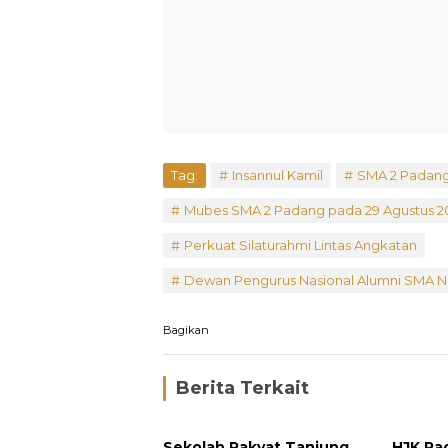
Tag:
Insannul Kamil
SMA 2 Padan
Mubes SMA 2 Padang pada 29 Agustus 2
Perkuat Silaturahmi Lintas Angkatan
Dewan Pengurus Nasional Alumni SMA N
Bagikan
Berita Terkait
Sekolah Rakyat Tanjung
HJK Pa