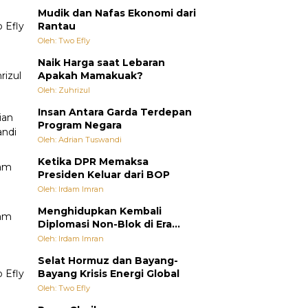
Mudik dan Nafas Ekonomi dari
Rantau
Oleh: Two Efly
Naik Harga saat Lebaran
Apakah Mamakuak?
Oleh: Zuhrizul
Insan Antara Garda Terdepan
Program Negara
Oleh: Adrian Tuswandi
Ketika DPR Memaksa
Presiden Keluar dari BOP
Oleh: Irdam Imran
Menghidupkan Kembali
Diplomasi Non-Blok di Era
Multipolar
Oleh: Irdam Imran
Selat Hormuz dan Bayang-
Bayang Krisis Energi Global
Oleh: Two Efly