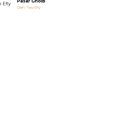
Pasar Ghoib
Oleh: Two Efly