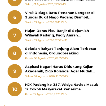
Memutus Rantai Kemiskinan
Sabtu, 01 Agustus 2026, 19:10 WIB
Viral! Diduga Batu Penahan Longsor di
6
Sungai Bukit Nago Padang Diambil,
Warga Khawatir Bencana Terulang
Senin, 03 Agustus 2026, 16:10 WIB
Hujan Deras Picu Banjir di Sejumlah
7
Wilayah Padang, Fadly Amran
Perintahkan OPD Siaga
Senin, 03 Agustus 2026, 17:30 WIB
Sekolah Rakyat Tanjung Alam Terbesar
8
di Indonesia, Groundbreaking
September
Kamis, 06 Agustus 2026, 09:05 WIB
Aspirasi Nagari Harus Didukung Kajian
9
Akademik, Zigo Rolanda: Agar Mudah
Diperjuangkan di Kementerian
Selasa, 04 Agustus 2026, 15:35 WIB
HJK Padang ke-357, Widya Navies Masuk
10
12 Tokoh Masyarakat Penerima
Penghargaan Pemko Padang
Rabu, 05 Agustus 2026, 22:25 WIB