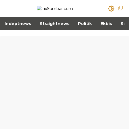
Indeptnews
Straightnews
Politik
Ekbis
Sos