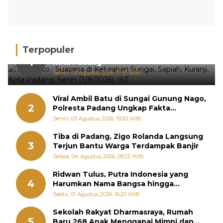
Terpopuler
Hujan Deras, 15 Titik Banjir Terdeteksi di
1
Kota Padang
Senin, 03 Agustus 2026, 17:10 WIB
Viral Ambil Batu di Sungai Gunung Nago,
2
Polresta Padang Ungkap Fakta
Sebenarnya
Senin, 03 Agustus 2026, 19:20 WIB
Tiba di Padang, Zigo Rolanda Langsung
3
Terjun Bantu Warga Terdampak Banjir
Selasa, 04 Agustus 2026, 09:25 WIB
Ridwan Tulus, Putra Indonesia yang
4
Harumkan Nama Bangsa hingga
Diabadikan dalam Buku Jepang
Sabtu, 01 Agustus 2026, 16:20 WIB
Sekolah Rakyat Dharmasraya, Rumah
5
Baru 268 Anak Menggapai Mimpi dan