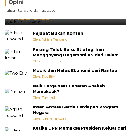
Opini
Brasil Lebih Diunggulkan, tetapi Jepang Selalu
Tulisan terbaru dan update
Punya Cara Membuat Kejutan
Oleh:
Adrian Tuswandi
Pejabat Bukan Konten
Oleh: Adrian Tuswandi
Perang Teluk Baru: Strategi Iran
Menggoyang Hegemoni AS dari Dalam
Oleh: Irdam Imran
Mudik dan Nafas Ekonomi dari Rantau
Oleh: Two Efly
Naik Harga saat Lebaran Apakah
Mamakuak?
Oleh: Zuhrizul
Insan Antara Garda Terdepan Program
Negara
Oleh: Adrian Tuswandi
Ketika DPR Memaksa Presiden Keluar dari