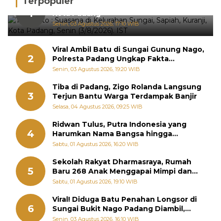
Terpopuler
Hujan Deras, 15 Titik Banjir Terdeteksi di
1
Kota Padang
Senin, 03 Agustus 2026, 17:10 WIB
Viral Ambil Batu di Sungai Gunung Nago,
2
Polresta Padang Ungkap Fakta
Sebenarnya
Senin, 03 Agustus 2026, 19:20 WIB
Tiba di Padang, Zigo Rolanda Langsung
3
Terjun Bantu Warga Terdampak Banjir
Selasa, 04 Agustus 2026, 09:25 WIB
Ridwan Tulus, Putra Indonesia yang
4
Harumkan Nama Bangsa hingga
Diabadikan dalam Buku Jepang
Sabtu, 01 Agustus 2026, 16:20 WIB
Sekolah Rakyat Dharmasraya, Rumah
5
Baru 268 Anak Menggapai Mimpi dan
Memutus Rantai Kemiskinan
Sabtu, 01 Agustus 2026, 19:10 WIB
Viral! Diduga Batu Penahan Longsor di
6
Sungai Bukit Nago Padang Diambil,
Warga Khawatir Bencana Terulang
Senin, 03 Agustus 2026, 16:10 WIB