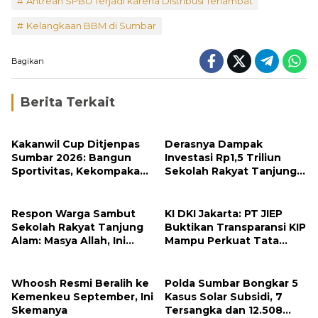
Antrean SPBU Terjadi karena Distribusi Terlambat
Kelangkaan BBM di Sumbar
Bagikan
Berita Terkait
Kakanwil Cup Ditjenpas
Derasnya Dampak
Sumbar 2026: Bangun
Investasi Rp1,5 Triliun
Sportivitas, Kekompakan
Sekolah Rakyat Tanjung
dan Integritas Petugas
Alam
Respon Warga Sambut
KI DKI Jakarta: PT JIEP
Sekolah Rakyat Tanjung
Buktikan Transparansi KIP
Alam: Masya Allah, Ini
Mampu Perkuat Tata
Rezeki untuk Nagari Kami
Kelola Perusahaan
Whoosh Resmi Beralih ke
Polda Sumbar Bongkar 5
Kemenkeu September, Ini
Kasus Solar Subsidi, 7
Skemanya
Tersangka dan 12.508