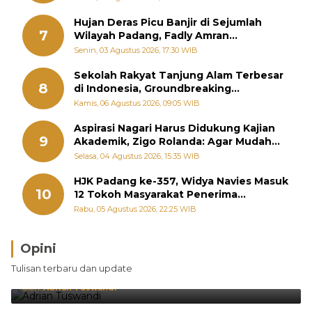
Hujan Deras Picu Banjir di Sejumlah
7
Wilayah Padang, Fadly Amran
Perintahkan OPD Siaga
Senin, 03 Agustus 2026, 17:30 WIB
Sekolah Rakyat Tanjung Alam Terbesar
8
di Indonesia, Groundbreaking
September
Kamis, 06 Agustus 2026, 09:05 WIB
Aspirasi Nagari Harus Didukung Kajian
9
Akademik, Zigo Rolanda: Agar Mudah
Diperjuangkan di Kementerian
Selasa, 04 Agustus 2026, 15:35 WIB
HJK Padang ke-357, Widya Navies Masuk
10
12 Tokoh Masyarakat Penerima
Penghargaan Pemko Padang
Rabu, 05 Agustus 2026, 22:25 WIB
Opini
Brasil Lebih Diunggulkan, tetapi Jepang Selalu
Tulisan terbaru dan update
Punya Cara Membuat Kejutan
Oleh:
Adrian Tuswandi