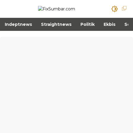
Indeptnews
Straightnews
Politik
Ekbis
Sos