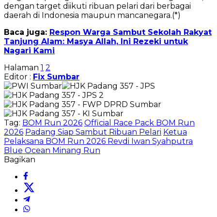
dengan target diikuti ribuan pelari dari berbagai
daerah di Indonesia maupun mancanegara.(*)
Baca juga:
Respon Warga Sambut Sekolah Rakyat
Tanjung Alam: Masya Allah, Ini Rezeki untuk
Nagari Kami
Halaman
1
2
Editor :
Fix Sumbar
Tag:
BOM Run 2026
Official Race Pack BOM Run
2026
Padang Siap Sambut Ribuan Pelari
Ketua
Pelaksana BOM Run 2026 Revdi Iwan Syahputra
Blue Ocean Minang Run
Bagikan