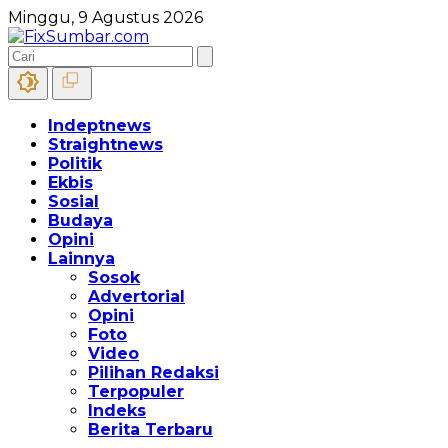
Minggu, 9 Agustus 2026
Indeptnews
Straightnews
Politik
Ekbis
Sosial
Budaya
Opini
Lainnya
Sosok
Advertorial
Opini
Foto
Video
Pilihan Redaksi
Terpopuler
Indeks
Berita Terbaru