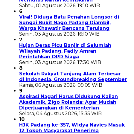
Sabtu, 01 Agustus 2026, 19:10 WIB
6
Viral! Diduga Batu Penahan Longsor di
Sungai Bukit Nago Padang Diambil,
Warga Khawatir Bencana Terulang
Senin, 03 Agustus 2026, 16:10 WIB
7
Hujan Deras Picu Banjir di Sejumlah
Wilayah Padang, Fadly Amran
Perintahkan OPD Siaga
Senin, 03 Agustus 2026, 17:30 WIB
8
Sekolah Rakyat Tanjung Alam Terbesar
di Indonesia, Groundbreaking September
Kamis, 06 Agustus 2026, 09:05 WIB
9
Aspirasi Nagari Harus Didukung Kajian
Akademik, Zigo Rolanda: Agar Mudah
Diperjuangkan di Kementerian
Selasa, 04 Agustus 2026, 15:35 WIB
10
HJK Padang ke-357, Widya Navies Masuk
12 Tokoh Masyarakat Penerima