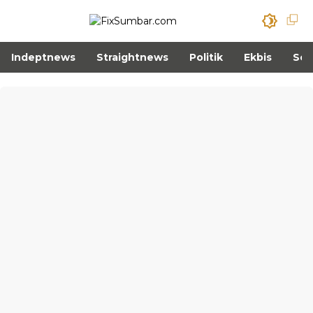
Indeptnews
Straightnews
Politik
Ekbis
Sos