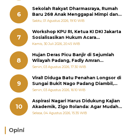
Sekolah Rakyat Dharmasraya, Rumah
6
Baru 268 Anak Menggapai Mimpi dan
Memutus Rantai Kemiskinan
Sabtu, 01 Agustus 2026, 19:10 WIB
Workshop KPU RI, Ketua KI DKI Jakarta
7
Sosialisasikan Hukum Acara
Penyelesaian Sengketa Informasi Publik
Kamis, 30 Juli 2026, 20:45 WIB
Hujan Deras Picu Banjir di Sejumlah
8
Wilayah Padang, Fadly Amran
Perintahkan OPD Siaga
Senin, 03 Agustus 2026, 17:30 WIB
Viral! Diduga Batu Penahan Longsor di
9
Sungai Bukit Nago Padang Diambil,
Warga Khawatir Bencana Terulang
Senin, 03 Agustus 2026, 16:10 WIB
Aspirasi Nagari Harus Didukung Kajian
10
Akademik, Zigo Rolanda: Agar Mudah
Diperjuangkan di Kementerian
Selasa, 04 Agustus 2026, 15:35 WIB
Opini