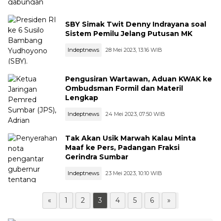
SBY Simak Twit Denny Indrayana soal
Sistem Pemilu Jelang Putusan MK
Indeptnews
28 Mei 2023, 13:16 WIB
Pengusiran Wartawan, Aduan KWAK ke
Ombudsman Formil dan Materil
Lengkap
Indeptnews
24 Mei 2023, 07:50 WIB
Tak Akan Usik Marwah Kalau Minta
Maaf ke Pers, Padangan Fraksi
Gerindra Sumbar
Indeptnews
23 Mei 2023, 10:10 WIB
«
1
2
3
4
5
6
»