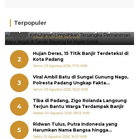
Terpopuler
Gakkum Kehutanan Limpahkan
1
Tersangka Pemanenan Kayu Ilegal di
Sariak Bayang ke Kejari Solok
Jumat, 31 Juli 2026, 09:10 WIB
Hujan Deras, 15 Titik Banjir Terdeteksi di
2
Kota Padang
Senin, 03 Agustus 2026, 17:10 WIB
Viral Ambil Batu di Sungai Gunung Nago,
3
Polresta Padang Ungkap Fakta
Sebenarnya
Senin, 03 Agustus 2026, 19:20 WIB
Tiba di Padang, Zigo Rolanda Langsung
4
Terjun Bantu Warga Terdampak Banjir
Selasa, 04 Agustus 2026, 09:25 WIB
Ridwan Tulus, Putra Indonesia yang
5
Harumkan Nama Bangsa hingga
Diabadikan dalam Buku Jepang
Sabtu, 01 Agustus 2026, 16:20 WIB