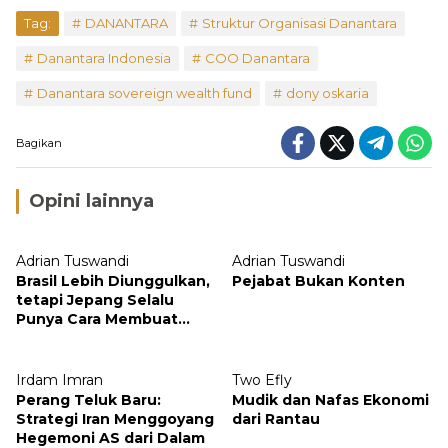
Tag:
DANANTARA
Struktur Organisasi Danantara
Danantara Indonesia
COO Danantara
Danantara sovereign wealth fund
dony oskaria
Bagikan
Opini lainnya
Adrian Tuswandi
Adrian Tuswandi
Brasil Lebih Diunggulkan,
Pejabat Bukan Konten
tetapi Jepang Selalu
Punya Cara Membuat
Kejutan
Irdam Imran
Two Efly
Perang Teluk Baru:
Mudik dan Nafas Ekonomi
Strategi Iran Menggoyang
dari Rantau
Hegemoni AS dari Dalam