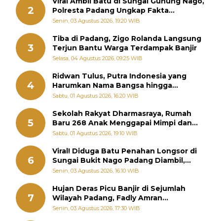
Viral Ambil Batu di Sungai Gunung Nago,
2
Polresta Padang Ungkap Fakta
Sebenarnya
Senin, 03 Agustus 2026, 19:20 WIB
Tiba di Padang, Zigo Rolanda Langsung
3
Terjun Bantu Warga Terdampak Banjir
Selasa, 04 Agustus 2026, 09:25 WIB
Ridwan Tulus, Putra Indonesia yang
4
Harumkan Nama Bangsa hingga
Diabadikan dalam Buku Jepang
Sabtu, 01 Agustus 2026, 16:20 WIB
Sekolah Rakyat Dharmasraya, Rumah
5
Baru 268 Anak Menggapai Mimpi dan
Memutus Rantai Kemiskinan
Sabtu, 01 Agustus 2026, 19:10 WIB
Viral! Diduga Batu Penahan Longsor di
6
Sungai Bukit Nago Padang Diambil,
Warga Khawatir Bencana Terulang
Senin, 03 Agustus 2026, 16:10 WIB
Hujan Deras Picu Banjir di Sejumlah
7
Wilayah Padang, Fadly Amran
Perintahkan OPD Siaga
Senin, 03 Agustus 2026, 17:30 WIB