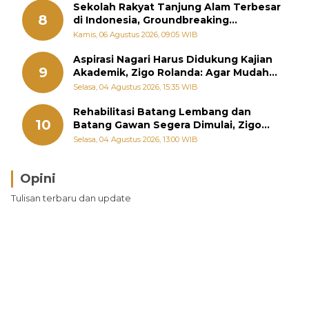
Sekolah Rakyat Tanjung Alam Terbesar
8
di Indonesia, Groundbreaking
September
Kamis, 06 Agustus 2026, 09:05 WIB
Aspirasi Nagari Harus Didukung Kajian
9
Akademik, Zigo Rolanda: Agar Mudah
Diperjuangkan di Kementerian
Selasa, 04 Agustus 2026, 15:35 WIB
Rehabilitasi Batang Lembang dan
10
Batang Gawan Segera Dimulai, Zigo
Rolanda Pastikan Proyek Berjalan
Selasa, 04 Agustus 2026, 13:00 WIB
Opini
Tulisan terbaru dan update