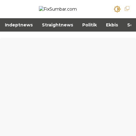
Indeptnews
Straightnews
Politik
Ekbis
Sos