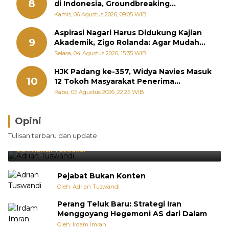
8
di Indonesia, Groundbreaking
September
Kamis, 06 Agustus 2026, 09:05 WIB
Aspirasi Nagari Harus Didukung Kajian
9
Akademik, Zigo Rolanda: Agar Mudah
Diperjuangkan di Kementerian
Selasa, 04 Agustus 2026, 15:35 WIB
HJK Padang ke-357, Widya Navies Masuk
10
12 Tokoh Masyarakat Penerima
Penghargaan Pemko Padang
Rabu, 05 Agustus 2026, 22:25 WIB
Opini
Brasil Lebih Diunggulkan, tetapi Jepang Selalu
Tulisan terbaru dan update
Punya Cara Membuat Kejutan
Oleh:
Adrian Tuswandi
Pejabat Bukan Konten
Oleh: Adrian Tuswandi
Perang Teluk Baru: Strategi Iran
Menggoyang Hegemoni AS dari Dalam
Oleh: Irdam Imran