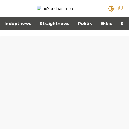
Indeptnews
Straightnews
Politik
Ekbis
Sos