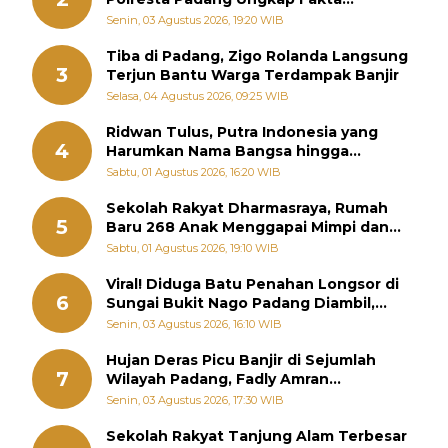
Sebenarnya
Senin, 03 Agustus 2026, 19:20 WIB
Tiba di Padang, Zigo Rolanda Langsung
3
Terjun Bantu Warga Terdampak Banjir
Selasa, 04 Agustus 2026, 09:25 WIB
Ridwan Tulus, Putra Indonesia yang
4
Harumkan Nama Bangsa hingga
Diabadikan dalam Buku Jepang
Sabtu, 01 Agustus 2026, 16:20 WIB
Sekolah Rakyat Dharmasraya, Rumah
5
Baru 268 Anak Menggapai Mimpi dan
Memutus Rantai Kemiskinan
Sabtu, 01 Agustus 2026, 19:10 WIB
Viral! Diduga Batu Penahan Longsor di
6
Sungai Bukit Nago Padang Diambil,
Warga Khawatir Bencana Terulang
Senin, 03 Agustus 2026, 16:10 WIB
Hujan Deras Picu Banjir di Sejumlah
7
Wilayah Padang, Fadly Amran
Perintahkan OPD Siaga
Senin, 03 Agustus 2026, 17:30 WIB
Sekolah Rakyat Tanjung Alam Terbesar