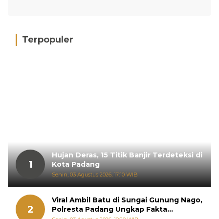
Terpopuler
Hujan Deras, 15 Titik Banjir Terdeteksi di
1
Kota Padang
Senin, 03 Agustus 2026, 17:10 WIB
Viral Ambil Batu di Sungai Gunung Nago,
2
Polresta Padang Ungkap Fakta
Sebenarnya