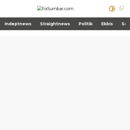
Indeptnews
Straightnews
Politik
Ekbis
Sos