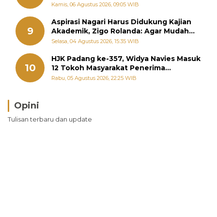
September
Kamis, 06 Agustus 2026, 09:05 WIB
Aspirasi Nagari Harus Didukung Kajian
9
Akademik, Zigo Rolanda: Agar Mudah
Diperjuangkan di Kementerian
Selasa, 04 Agustus 2026, 15:35 WIB
HJK Padang ke-357, Widya Navies Masuk
10
12 Tokoh Masyarakat Penerima
Penghargaan Pemko Padang
Rabu, 05 Agustus 2026, 22:25 WIB
Opini
Tulisan terbaru dan update