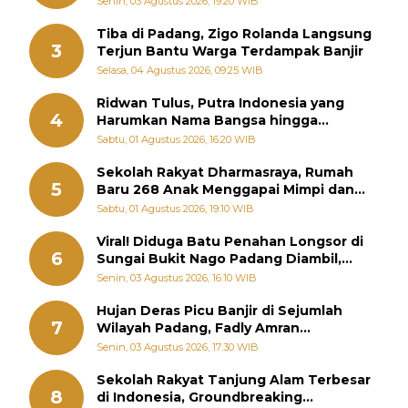
Senin, 03 Agustus 2026, 19:20 WIB
Tiba di Padang, Zigo Rolanda Langsung
3
Terjun Bantu Warga Terdampak Banjir
Selasa, 04 Agustus 2026, 09:25 WIB
Ridwan Tulus, Putra Indonesia yang
4
Harumkan Nama Bangsa hingga
Diabadikan dalam Buku Jepang
Sabtu, 01 Agustus 2026, 16:20 WIB
Sekolah Rakyat Dharmasraya, Rumah
5
Baru 268 Anak Menggapai Mimpi dan
Memutus Rantai Kemiskinan
Sabtu, 01 Agustus 2026, 19:10 WIB
Viral! Diduga Batu Penahan Longsor di
6
Sungai Bukit Nago Padang Diambil,
Warga Khawatir Bencana Terulang
Senin, 03 Agustus 2026, 16:10 WIB
Hujan Deras Picu Banjir di Sejumlah
7
Wilayah Padang, Fadly Amran
Perintahkan OPD Siaga
Senin, 03 Agustus 2026, 17:30 WIB
Sekolah Rakyat Tanjung Alam Terbesar
8
di Indonesia, Groundbreaking