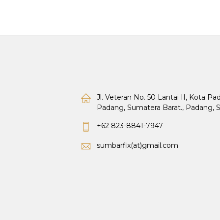
Jl. Veteran No. 50 Lantai II, Kota P
Padang, Sumatera Barat., Padang, 
+62 823-8841-7947
sumbarfix(at)gmail.com