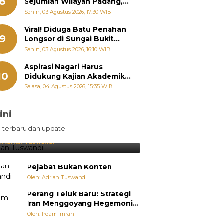
8
Sejumlah Wilayah Padang,
Fadly Amran Perintahkan
Senin, 03 Agustus 2026, 17:30 WIB
OPD Siaga
Viral! Diduga Batu Penahan
9
Longsor di Sungai Bukit
Nago Padang Diambil, Warga
Senin, 03 Agustus 2026, 16:10 WIB
Khawatir Bencana Terulang
Aspirasi Nagari Harus
10
Didukung Kajian Akademik,
Zigo Rolanda: Agar Mudah
Selasa, 04 Agustus 2026, 15:35 WIB
Diperjuangkan di
Kementerian
ini
sil Lebih Diunggulkan, tetapi
n terbaru dan update
pang Selalu Punya Cara Membuat
jutan
:
Adrian Tuswandi
Pejabat Bukan Konten
Oleh: Adrian Tuswandi
Perang Teluk Baru: Strategi
Iran Menggoyang Hegemoni
AS dari Dalam
Oleh: Irdam Imran