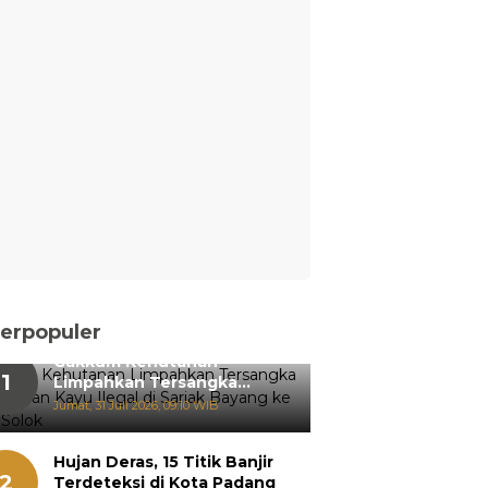
erpopuler
Gakkum Kehutanan
1
Limpahkan Tersangka
Pemanenan Kayu Ilegal di
Jumat, 31 Juli 2026, 09:10 WIB
Sariak Bayang ke Kejari
Solok
Hujan Deras, 15 Titik Banjir
2
Terdeteksi di Kota Padang