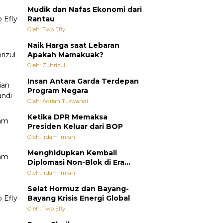
Mudik dan Nafas Ekonomi dari
Rantau
Oleh: Two Efly
Naik Harga saat Lebaran
Apakah Mamakuak?
Oleh: Zuhrizul
Insan Antara Garda Terdepan
Program Negara
Oleh: Adrian Tuswandi
Ketika DPR Memaksa
Presiden Keluar dari BOP
Oleh: Irdam Imran
Menghidupkan Kembali
Diplomasi Non-Blok di Era
Multipolar
Oleh: Irdam Imran
Selat Hormuz dan Bayang-
Bayang Krisis Energi Global
Oleh: Two Efly