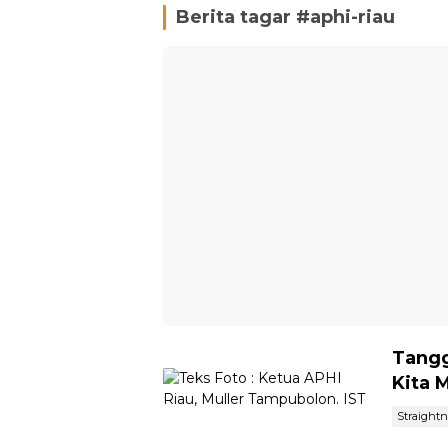
Berita tagar #
aphi-riau
Tangg
Kita 
Straight