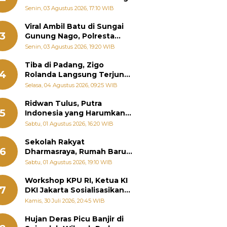
Senin, 03 Agustus 2026, 17:10 WIB
Viral Ambil Batu di Sungai
3
Gunung Nago, Polresta
Padang Ungkap Fakta
Senin, 03 Agustus 2026, 19:20 WIB
Sebenarnya
Tiba di Padang, Zigo
4
Rolanda Langsung Terjun
Bantu Warga Terdampak
Selasa, 04 Agustus 2026, 09:25 WIB
Banjir
Ridwan Tulus, Putra
5
Indonesia yang Harumkan
Nama Bangsa hingga
Sabtu, 01 Agustus 2026, 16:20 WIB
Diabadikan dalam Buku
Jepang
Sekolah Rakyat
6
Dharmasraya, Rumah Baru
268 Anak Menggapai Mimpi
Sabtu, 01 Agustus 2026, 19:10 WIB
dan Memutus Rantai
Kemiskinan
Workshop KPU RI, Ketua KI
7
DKI Jakarta Sosialisasikan
Hukum Acara Penyelesaian
Kamis, 30 Juli 2026, 20:45 WIB
Sengketa Informasi Publik
Hujan Deras Picu Banjir di