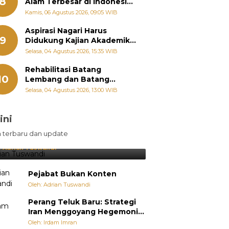
8
Alam Terbesar di Indonesia,
Groundbreaking September
Kamis, 06 Agustus 2026, 09:05 WIB
Aspirasi Nagari Harus
9
Didukung Kajian Akademik,
Zigo Rolanda: Agar Mudah
Selasa, 04 Agustus 2026, 15:35 WIB
Diperjuangkan di
Kementerian
Rehabilitasi Batang
10
Lembang dan Batang
Gawan Segera Dimulai, Zigo
Selasa, 04 Agustus 2026, 13:00 WIB
Rolanda Pastikan Proyek
Berjalan
ini
sil Lebih Diunggulkan, tetapi
n terbaru dan update
pang Selalu Punya Cara Membuat
jutan
:
Adrian Tuswandi
Pejabat Bukan Konten
Oleh: Adrian Tuswandi
Perang Teluk Baru: Strategi
Iran Menggoyang Hegemoni
AS dari Dalam
Oleh: Irdam Imran