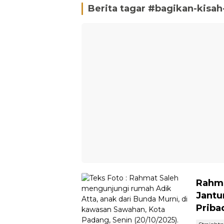
Berita tagar #
bagikan-kisah
Rahma
Jantu
Priba