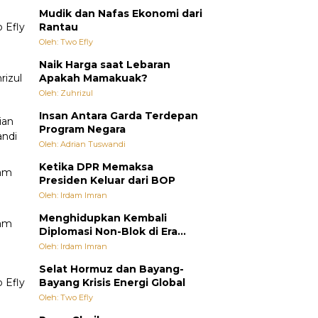
Mudik dan Nafas Ekonomi dari
Rantau
Oleh: Two Efly
Naik Harga saat Lebaran
Apakah Mamakuak?
Oleh: Zuhrizul
Insan Antara Garda Terdepan
Program Negara
Oleh: Adrian Tuswandi
Ketika DPR Memaksa
Presiden Keluar dari BOP
Oleh: Irdam Imran
Menghidupkan Kembali
Diplomasi Non-Blok di Era
Multipolar
Oleh: Irdam Imran
Selat Hormuz dan Bayang-
Bayang Krisis Energi Global
Oleh: Two Efly