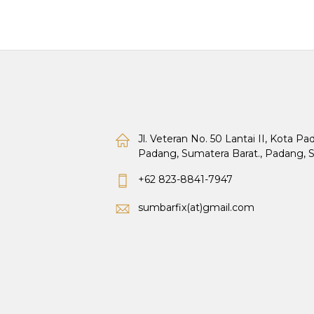
Jl. Veteran No. 50 Lantai II, Kota P
Padang, Sumatera Barat., Padang, 
+62 823-8841-7947
sumbarfix(at)gmail.com