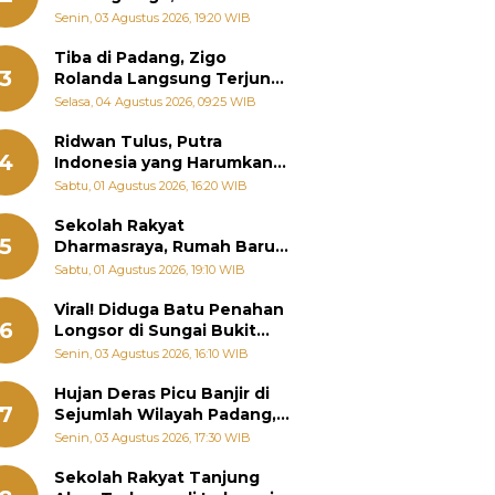
Padang Ungkap Fakta
Senin, 03 Agustus 2026, 19:20 WIB
Sebenarnya
Tiba di Padang, Zigo
3
Rolanda Langsung Terjun
Bantu Warga Terdampak
Selasa, 04 Agustus 2026, 09:25 WIB
Banjir
Ridwan Tulus, Putra
4
Indonesia yang Harumkan
Nama Bangsa hingga
Sabtu, 01 Agustus 2026, 16:20 WIB
Diabadikan dalam Buku
Jepang
Sekolah Rakyat
5
Dharmasraya, Rumah Baru
268 Anak Menggapai Mimpi
Sabtu, 01 Agustus 2026, 19:10 WIB
dan Memutus Rantai
Kemiskinan
Viral! Diduga Batu Penahan
6
Longsor di Sungai Bukit
Nago Padang Diambil, Warga
Senin, 03 Agustus 2026, 16:10 WIB
Khawatir Bencana Terulang
Hujan Deras Picu Banjir di
7
Sejumlah Wilayah Padang,
Fadly Amran Perintahkan
Senin, 03 Agustus 2026, 17:30 WIB
OPD Siaga
Sekolah Rakyat Tanjung