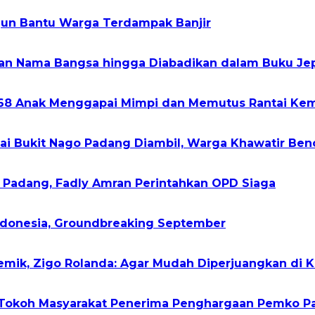
rjun Bantu Warga Terdampak Banjir
kan Nama Bangsa hingga Diabadikan dalam Buku Je
268 Anak Menggapai Mimpi dan Memutus Rantai Kem
gai Bukit Nago Padang Diambil, Warga Khawatir Ben
h Padang, Fadly Amran Perintahkan OPD Siaga
Indonesia, Groundbreaking September
demik, Zigo Rolanda: Agar Mudah Diperjuangkan di 
2 Tokoh Masyarakat Penerima Penghargaan Pemko 