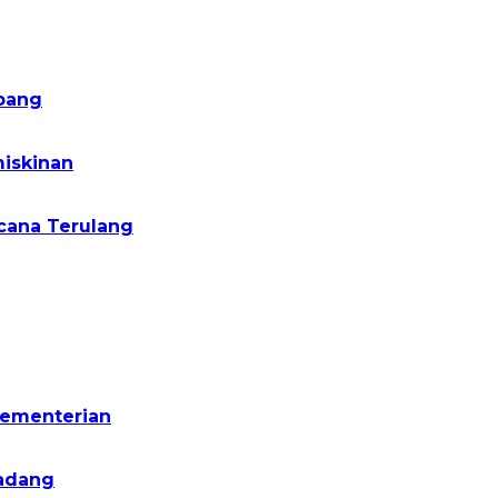
pang
iskinan
cana Terulang
Kementerian
Padang