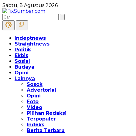
Sabtu, 8 Agustus 2026
Indeptnews
Straightnews
Politik
Ekbis
Sosial
Budaya
Opini
Lainnya
Sosok
Advertorial
Opini
Foto
Video
Pilihan Redaksi
Terpopuler
Indeks
Berita Terbaru