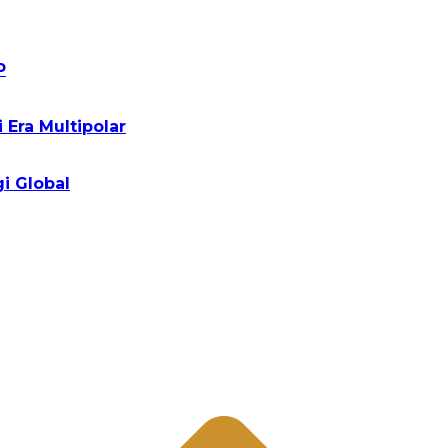
P
Era Multipolar
i Global