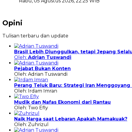
Rabu, 05 Agustus 2026, 22:25 WIB
Opini
Tulisan terbaru dan update
Brasil Lebih Diunggulkan, tetapi Jepang Sela
Oleh:
Adrian Tuswandi
Pejabat Bukan Konten
Oleh: Adrian Tuswandi
Perang Teluk Baru: Strategi Iran Menggoyan
Oleh: Irdam Imran
Mudik dan Nafas Ekonomi dari Rantau
Oleh: Two Efly
Naik Harga saat Lebaran Apakah Mamakuak?
Oleh: Zuhrizul