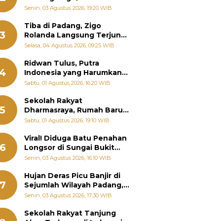
Padang Ungkap Fakta
Senin, 03 Agustus 2026, 19:20 WIB
Sebenarnya
Tiba di Padang, Zigo
3
Rolanda Langsung Terjun
Bantu Warga Terdampak
Selasa, 04 Agustus 2026, 09:25 WIB
Banjir
Ridwan Tulus, Putra
4
Indonesia yang Harumkan
Nama Bangsa hingga
Sabtu, 01 Agustus 2026, 16:20 WIB
Diabadikan dalam Buku
Jepang
Sekolah Rakyat
5
Dharmasraya, Rumah Baru
268 Anak Menggapai Mimpi
Sabtu, 01 Agustus 2026, 19:10 WIB
dan Memutus Rantai
Kemiskinan
Viral! Diduga Batu Penahan
6
Longsor di Sungai Bukit
Nago Padang Diambil, Warga
Senin, 03 Agustus 2026, 16:10 WIB
Khawatir Bencana Terulang
Hujan Deras Picu Banjir di
7
Sejumlah Wilayah Padang,
Fadly Amran Perintahkan
Senin, 03 Agustus 2026, 17:30 WIB
OPD Siaga
Sekolah Rakyat Tanjung