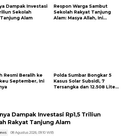
ya Dampak Investasi
Respon Warga Sambut
riliun Sekolah
Sekolah Rakyat Tanjung
 Tanjung Alam
Alam: Masya Allah, Ini
Rezeki untuk Nagari Kami
 Resmi Beralih ke
Polda Sumbar Bongkar 5
eu September, Ini
Kasus Solar Subsidi, 7
nya
Tersangka dan 12.508 Liter
Bio Solar Disita
nya Dampak Investasi Rp1,5 Triliun
ah Rakyat Tanjung Alam
news
08 Agustus 2026, 09:10 WIB