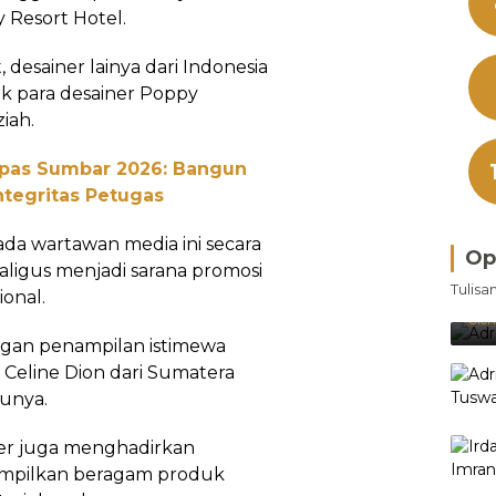
 Resort Hotel.
, desainer lainya dari Indonesia
ik para desainer Poppy
iah.
npas Sumbar 2026: Bangun
ntegritas Petugas
ada wartawan media ini secara
Op
ekaligus menjadi sarana promosi
Bra
Tulisa
ional.
Je
Ke
Oleh
gan penampilan istimewa
i Celine Dion dari Sumatera
dunya.
nter juga menghadirkan
nampilkan beragam produk