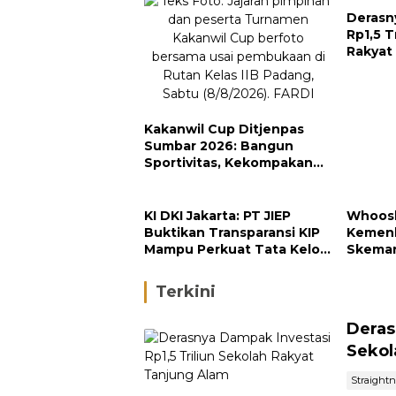
Derasn
Rp1,5 T
Rakyat
Kakanwil Cup Ditjenpas
Sumbar 2026: Bangun
Sportivitas, Kekompakan
dan Integritas Petugas
KI DKI Jakarta: PT JIEP
Whoosh
Buktikan Transparansi KIP
Kemenk
Mampu Perkuat Tata Kelola
Skema
Perusahaan
Terkini
Deras
Sekol
Straight