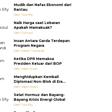
Mudik dan Nafas Ekonomi dari
Rantau
Oleh: Two Efly
Naik Harga saat Lebaran
Apakah Mamakuak?
Oleh: Zuhrizul
Insan Antara Garda Terdepan
Program Negara
Oleh: Adrian Tuswandi
Ketika DPR Memaksa
Presiden Keluar dari BOP
Oleh: Irdam Imran
Menghidupkan Kembali
Diplomasi Non-Blok di Era
Multipolar
Oleh: Irdam Imran
Selat Hormuz dan Bayang-
Bayang Krisis Energi Global
Oleh: Two Efly