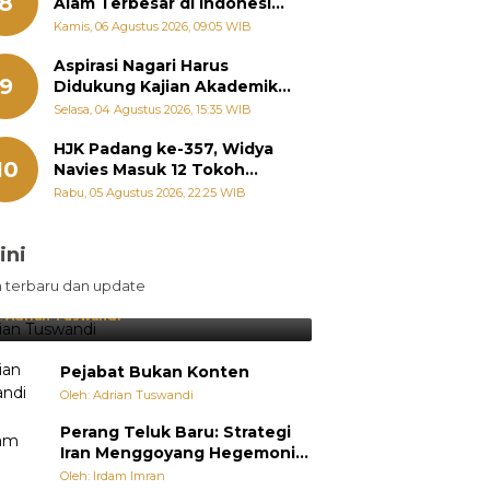
8
Alam Terbesar di Indonesia,
Groundbreaking September
Kamis, 06 Agustus 2026, 09:05 WIB
Aspirasi Nagari Harus
9
Didukung Kajian Akademik,
Zigo Rolanda: Agar Mudah
Selasa, 04 Agustus 2026, 15:35 WIB
Diperjuangkan di
Kementerian
HJK Padang ke-357, Widya
10
Navies Masuk 12 Tokoh
Masyarakat Penerima
Rabu, 05 Agustus 2026, 22:25 WIB
Penghargaan Pemko
Padang
ini
sil Lebih Diunggulkan, tetapi
n terbaru dan update
pang Selalu Punya Cara Membuat
jutan
:
Adrian Tuswandi
Pejabat Bukan Konten
Oleh: Adrian Tuswandi
Perang Teluk Baru: Strategi
Iran Menggoyang Hegemoni
AS dari Dalam
Oleh: Irdam Imran