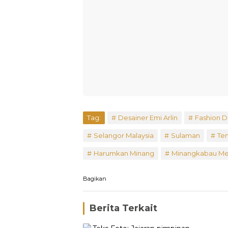
Tag:
Desainer Emi Arlin
Fashion D
Selangor Malaysia
Sulaman
Te
Harumkan Minang
Minangkabau Me
Bagikan
Berita Terkait