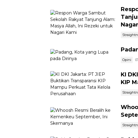
Respo
Tanju
Nagar
Straight
Padan
Opini
0
KI DK
KIP M
Straight
Whoos
Septe
Straight