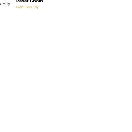
Pasar Ghoib
Oleh: Two Efly