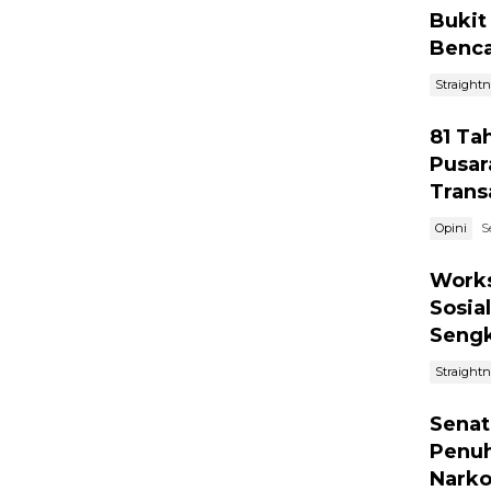
Bukit
Benca
Straight
81 Ta
Pusar
Trans
Opini
S
Works
Sosia
Sengk
Straight
Senat
Penuh
Nark