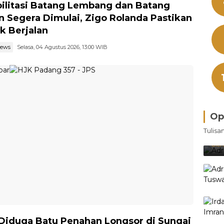
ilitasi Batang Lembang dan Batang
 Segera Dimulai, Zigo Rolanda Pastikan
k Berjalan
news
Selasa, 04 Agustus 2026, 13:00 WIB
Op
Bra
Tulisa
Je
Ke
Oleh
! Diduga Batu Penahan Longsor di Sungai