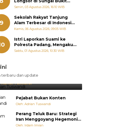
8
Longsor di Sungai Bukit
Nago Padang Diambil, Warga
Senin, 03 Agustus 2026, 16:10 WIB
Khawatir Bencana Terulang
Sekolah Rakyat Tanjung
9
Alam Terbesar di Indonesia,
Groundbreaking September
Kamis, 06 Agustus 2026, 09:05 WIB
Istri Laporkan Suami ke
10
Polresta Padang, Mengaku
Dipaksa Berhubungan
Sabtu, 01 Agustus 2026, 10:30 WIB
dengan Pria Lain
ini
sil Lebih Diunggulkan, tetapi
n terbaru dan update
pang Selalu Punya Cara Membuat
jutan
:
Adrian Tuswandi
Pejabat Bukan Konten
Oleh: Adrian Tuswandi
Perang Teluk Baru: Strategi
Iran Menggoyang Hegemoni
AS dari Dalam
Oleh: Irdam Imran