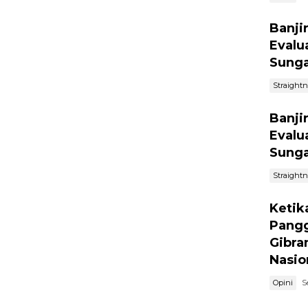
Banji
Evalu
Sunga
Straight
Banji
Evalu
Sunga
Straight
Ketik
Pangg
Gibra
Nasio
Opini
S