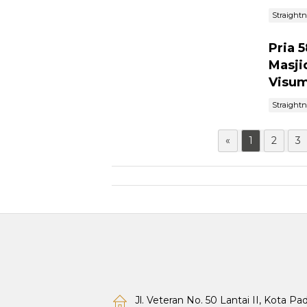
Straight
Pria 
Masji
Visu
Straight
«
1
2
3
Jl. Veteran No. 50 Lantai II, Kota P