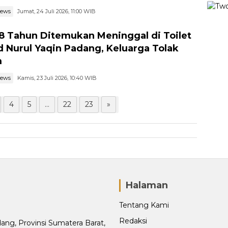
news
Jumat, 24 Juli 2026, 11:00 WIB
58 Tahun Ditemukan Meninggal di Toilet
d Nurul Yaqin Padang, Keluarga Tolak
m
news
Kamis, 23 Juli 2026, 10:40 WIB
4
5
...
22
23
»
Halaman
Tentang Kami
Redaksi
adang, Provinsi Sumatera Barat,