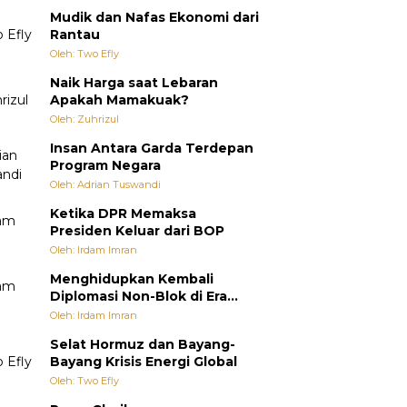
Mudik dan Nafas Ekonomi dari
Rantau
Oleh: Two Efly
Naik Harga saat Lebaran
Apakah Mamakuak?
Oleh: Zuhrizul
Insan Antara Garda Terdepan
Program Negara
Oleh: Adrian Tuswandi
Ketika DPR Memaksa
Presiden Keluar dari BOP
Oleh: Irdam Imran
Menghidupkan Kembali
Diplomasi Non-Blok di Era
Multipolar
Oleh: Irdam Imran
Selat Hormuz dan Bayang-
Bayang Krisis Energi Global
Oleh: Two Efly