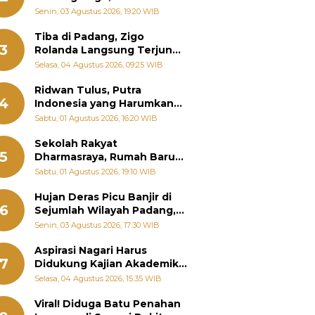
Padang Ungkap Fakta
Senin, 03 Agustus 2026, 19:20 WIB
Sebenarnya
Tiba di Padang, Zigo
3
Rolanda Langsung Terjun
Bantu Warga Terdampak
Selasa, 04 Agustus 2026, 09:25 WIB
Banjir
Ridwan Tulus, Putra
4
Indonesia yang Harumkan
Nama Bangsa hingga
Sabtu, 01 Agustus 2026, 16:20 WIB
Diabadikan dalam Buku
Jepang
Sekolah Rakyat
5
Dharmasraya, Rumah Baru
268 Anak Menggapai Mimpi
Sabtu, 01 Agustus 2026, 19:10 WIB
dan Memutus Rantai
Kemiskinan
Hujan Deras Picu Banjir di
6
Sejumlah Wilayah Padang,
Fadly Amran Perintahkan
Senin, 03 Agustus 2026, 17:30 WIB
OPD Siaga
Aspirasi Nagari Harus
7
Didukung Kajian Akademik,
Zigo Rolanda: Agar Mudah
Selasa, 04 Agustus 2026, 15:35 WIB
Diperjuangkan di
Kementerian
Viral! Diduga Batu Penahan