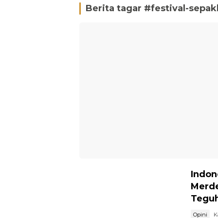
Berita tagar #
festival-sepa
Indon
Merde
Teguh
Opini
K