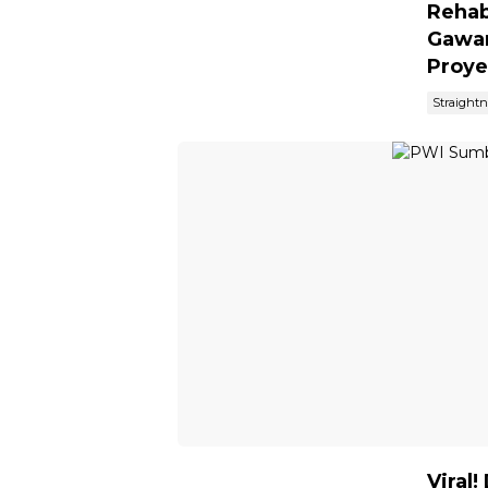
Rehab
Gawan
Proye
Straight
Viral