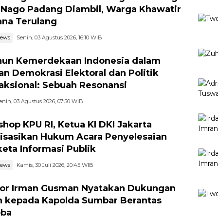
 Nago Padang Diambil, Warga Khawatir
na Terulang
news
Senin, 03 Agustus 2026, 16:10 WIB
hun Kemerdekaan Indonesia dalam
an Demokrasi Elektoral dan Politik
aksional: Sebuah Resonansi
enin, 03 Agustus 2026, 07:50 WIB
hop KPU RI, Ketua KI DKI Jakarta
lisasikan Hukum Acara Penyelesaian
eta Informasi Publik
news
Kamis, 30 Juli 2026, 20:45 WIB
or Irman Gusman Nyatakan Dukungan
 kepada Kapolda Sumbar Berantas
oba