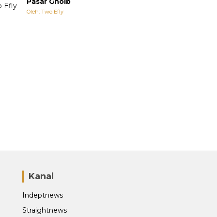
Pasar Ghoib
Oleh: Two Efly
Kanal
Indeptnews
Straightnews