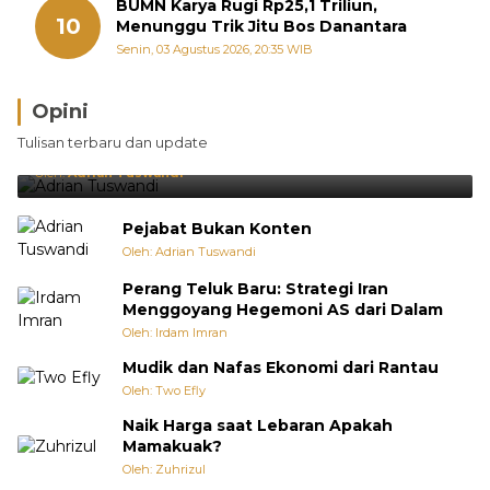
BUMN Karya Rugi Rp25,1 Triliun,
10
Menunggu Trik Jitu Bos Danantara
Senin, 03 Agustus 2026, 20:35 WIB
Opini
Brasil Lebih Diunggulkan, tetapi Jepang Selalu
Tulisan terbaru dan update
Punya Cara Membuat Kejutan
Oleh:
Adrian Tuswandi
Pejabat Bukan Konten
Oleh: Adrian Tuswandi
Perang Teluk Baru: Strategi Iran
Menggoyang Hegemoni AS dari Dalam
Oleh: Irdam Imran
Mudik dan Nafas Ekonomi dari Rantau
Oleh: Two Efly
Naik Harga saat Lebaran Apakah
Mamakuak?
Oleh: Zuhrizul