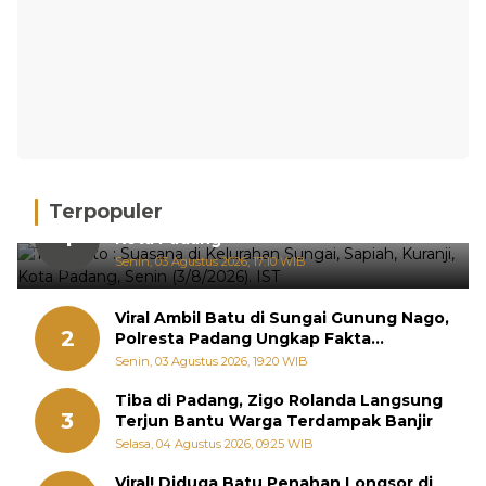
Terpopuler
Hujan Deras, 15 Titik Banjir Terdeteksi di
1
Kota Padang
Senin, 03 Agustus 2026, 17:10 WIB
Viral Ambil Batu di Sungai Gunung Nago,
2
Polresta Padang Ungkap Fakta
Sebenarnya
Senin, 03 Agustus 2026, 19:20 WIB
Tiba di Padang, Zigo Rolanda Langsung
3
Terjun Bantu Warga Terdampak Banjir
Selasa, 04 Agustus 2026, 09:25 WIB
Viral! Diduga Batu Penahan Longsor di