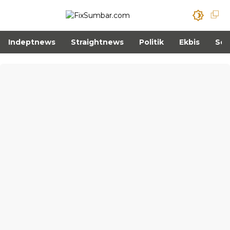
Indeptnews
Straightnews
Politik
Ekbis
Sos