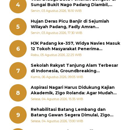
4
Sungai Bukit Nago Padang Diambil,
Warga Khawatir Bencana Terulang
Senin, 03 Agustus 2026, 16:10 WIB
Hujan Deras Picu Banjir di Sejumlah
5
Wilayah Padang, Fadly Amran
Perintahkan OPD Siaga
Senin, 03 Agustus 2026, 17:30 WIB
HJK Padang ke-357, Widya Navies Masuk
6
12 Tokoh Masyarakat Penerima
Penghargaan Pemko Padang
Rabu, 05 Agustus 2026, 22:25 WIB
Sekolah Rakyat Tanjung Alam Terbesar
7
di Indonesia, Groundbreaking
September
Kamis, 06 Agustus 2026, 09:05 WIB
Aspirasi Nagari Harus Didukung Kajian
8
Akademik, Zigo Rolanda: Agar Mudah
Diperjuangkan di Kementerian
Selasa, 04 Agustus 2026, 15:35 WIB
Rehabilitasi Batang Lembang dan
9
Batang Gawan Segera Dimulai, Zigo
Rolanda Pastikan Proyek Berjalan
Selasa, 04 Agustus 2026, 13:00 WIB