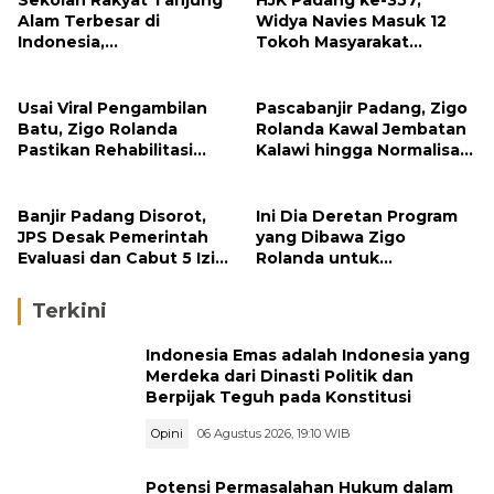
Sekolah Rakyat Tanjung
HJK Padang ke-357,
Alam Terbesar di
Widya Navies Masuk 12
Indonesia,
Tokoh Masyarakat
Groundbreaking
Penerima Penghargaan
September
Pemko Padang
Usai Viral Pengambilan
Pascabanjir Padang, Zigo
Batu, Zigo Rolanda
Rolanda Kawal Jembatan
Pastikan Rehabilitasi
Kalawi hingga Normalisasi
Gunung Nago Tetap
Sungai
Berlanjut
Banjir Padang Disorot,
Ini Dia Deretan Program
JPS Desak Pemerintah
yang Dibawa Zigo
Evaluasi dan Cabut 5 Izin
Rolanda untuk
Tambang di Hulu Sungai
Masyarakat Kabupaten
Solok
Terkini
Indonesia Emas adalah Indonesia yang
Merdeka dari Dinasti Politik dan
Berpijak Teguh pada Konstitusi
Opini
06 Agustus 2026, 19:10 WIB
Potensi Permasalahan Hukum dalam