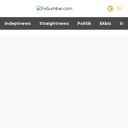
Indeptnews
Straightnews
Politik
Ekbis
Sos