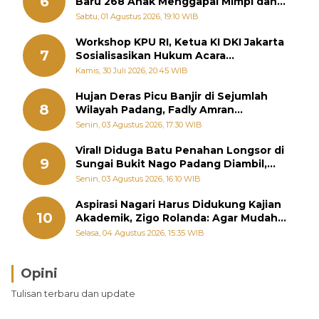
6
Baru 268 Anak Menggapai Mimpi dan
Memutus Rantai Kemiskinan
Sabtu, 01 Agustus 2026, 19:10 WIB
Workshop KPU RI, Ketua KI DKI Jakarta
7
Sosialisasikan Hukum Acara
Penyelesaian Sengketa Informasi Publik
Kamis, 30 Juli 2026, 20:45 WIB
Hujan Deras Picu Banjir di Sejumlah
8
Wilayah Padang, Fadly Amran
Perintahkan OPD Siaga
Senin, 03 Agustus 2026, 17:30 WIB
Viral! Diduga Batu Penahan Longsor di
9
Sungai Bukit Nago Padang Diambil,
Warga Khawatir Bencana Terulang
Senin, 03 Agustus 2026, 16:10 WIB
Aspirasi Nagari Harus Didukung Kajian
10
Akademik, Zigo Rolanda: Agar Mudah
Diperjuangkan di Kementerian
Selasa, 04 Agustus 2026, 15:35 WIB
Opini
Tulisan terbaru dan update