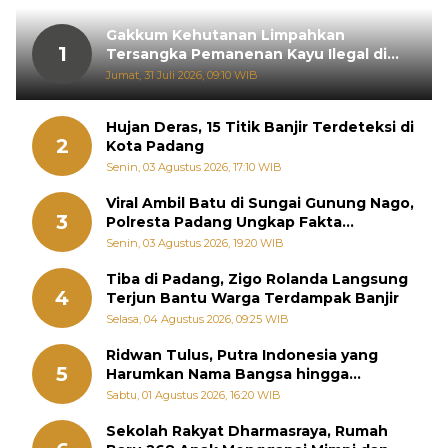
Gakkum Kehutanan Limpahkan
1
Tersangka Pemanenan Kayu Ilegal di
Sariak Bayang ke Kejari Solok
Jumat, 31 Juli 2026, 09:10 WIB
Hujan Deras, 15 Titik Banjir Terdeteksi di
2
Kota Padang
Senin, 03 Agustus 2026, 17:10 WIB
Viral Ambil Batu di Sungai Gunung Nago,
3
Polresta Padang Ungkap Fakta
Sebenarnya
Senin, 03 Agustus 2026, 19:20 WIB
Tiba di Padang, Zigo Rolanda Langsung
4
Terjun Bantu Warga Terdampak Banjir
Selasa, 04 Agustus 2026, 09:25 WIB
Ridwan Tulus, Putra Indonesia yang
5
Harumkan Nama Bangsa hingga
Diabadikan dalam Buku Jepang
Sabtu, 01 Agustus 2026, 16:20 WIB
Sekolah Rakyat Dharmasraya, Rumah